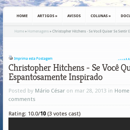
HOME
ARTIGOS
»
AVISOS
COLUNAS
»
DOC
Home
»
Homenagens
»
Christopher Hitchens - Se Você Quiser Se Sentir
Imprima esta Postagem
A
A
A
A
A
A
A
Christopher Hitchens - Se Você Qu
Espantosamente Inspirado
Posted by
Mário César
on mar 28, 2013 in
Home
comments
Rating: 10.0/
10
(3 votes cast)