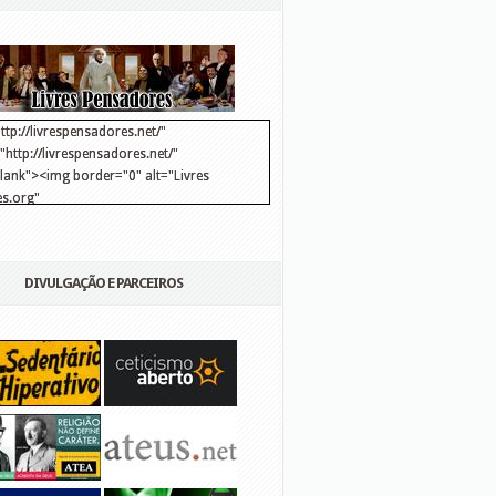
ttp://livrespensadores.net/"
http://livrespensadores.net/"
blank"><img border="0" alt="Livres
s.org"
://lh6.ggpht.com/_25pDjsdjolQ/TNSgK1CylTI/AAAAAAAAAFk/u8d6kvYMhVc/Banner
http://lh6.ggpht.com/_25pDjsdjolQ/TNSgK1CylTI/AAAAAAAAAFk/u8d6kvYMhVc/Ba
DIVULGAÇÃO E PARCEIROS