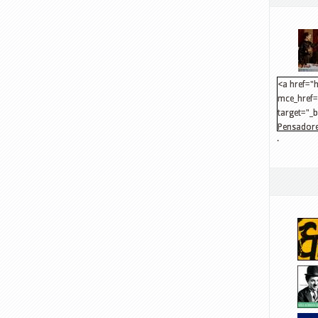
<a href="h
mce_href="
target="_
Pensadore
.
src="http
mce_src="
</a>