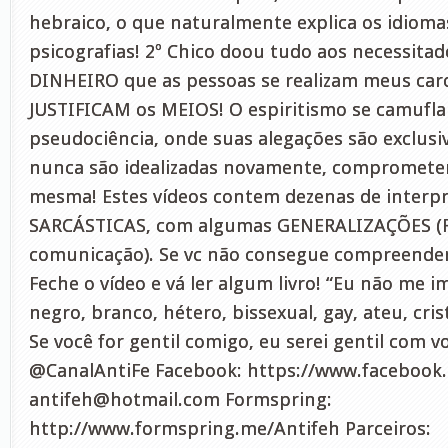
hebraico, o que naturalmente explica os idioma
psicografias! 2º Chico doou tudo aos necessita
DINHEIRO que as pessoas se realizam meus caro
JUSTIFICAM os MEIOS! O espiritismo se camufla
pseudociência, onde suas alegações são exclusi
nunca são idealizadas novamente, comprometen
mesma! Estes vídeos contem dezenas de interp
SARCÁSTICAS, com algumas GENERALIZAÇÕES (
comunicação). Se vc não consegue compreend
Feche o vídeo e vá ler algum livro! “Eu não me i
negro, branco, hétero, bissexual, gay, ateu, cris
Se você for gentil comigo, eu serei gentil com v
@CanalAntiFe Facebook: https://www.facebook.
antifeh@hotmail.com
Formspring:
http://www.formspring.me/Antifeh Parceiros: