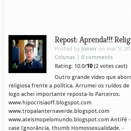
Repost: Aprenda!!! Religi
Posted by
Júnior
on mar 9, 20
Colunas
|
0 comments
Rating: 10.0/
10
(2 votes cast)
Outro grande vídeo que abor
religiosa frente a política. Arrumei os ruídos d
logo achei importante reposta-lo Parceiros:
www.hipocrisiaoff.blogspot.com
www.tropalanternaverde.blogspot.com
www.ateismopelomundo.blogspot.com AntiFé - 2
case Ignorância, thumb Homossexualidade. -