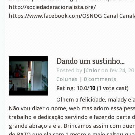
http://sociedaderacionalista.org/
https://www.facebook.com/OSNOG Canal CanalA
Dando um sustinho…
Posted by
Júnior
on fev 24, 20
Colunas
|
0 comments
Rating: 10.0/
10
(1 vote cast)
Olhem a felicidade, malady e
Não vou dizer o nome, web mas adoro essa pess
trabalho e dedicação servindo e fazendo parte 
grande abraço a ela. Brincamos assim com quem
do RATO que ela com 1 metro e meio saltou qua