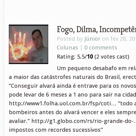
Fogo, Dilma, Incompetên
Posted by
Júnior
on fev 28, 20
Colunas
|
0 comments
Rating: 5.5/
10
(2 votes cast)
Um pequeno desabafo em rela
a maior das catástrofes naturais do Brasil, erec
“Conseguir alvará ainda é entrave para os nov
pode levar de 6 meses a 1 ano para sair na cida
http://www1.folha.uol.com.br/fsp/coti… “todo 
bombeiros antes do alvará vencer e eles semp
avaliar.” http://g1.globo.com/rs/rio-grande-do
impostos com recordes sucessivos”