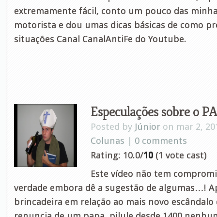
extremamente fácil, conto um pouco das minha
motorista e dou umas dicas básicas de como p
situações Canal CanalAntiFe do Youtube.
Especulações sobre o P
Posted by
Júnior
on mar 2, 20
Colunas
|
0 comments
Rating: 10.0/
10
(1 vote cast)
Este vídeo não tem comprom
verdade embora dê a sugestão de algumas…! 
brincadeira em relação ao mais novo escândalo
renuncia de um papa, pilule desde 1400 nenhu