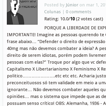
Posted by
Júnior
on mar 1, 20
Colunas
|
0 comments
Rating: 10.0/
10
(2 votes cast)
PORQUE A LIBERDADE DE EXP
IMPORTANTE! Imagine as pessoas querendo te
frase abaixo… “Defender o direito de expressão 
40mg mas não devemos combater a ideia? A pe
direito de serem idiotas, porém podem livreme
pessoas com elas?” Troque por algo que vc def
Capitalismo X Libertarianismo X Feminismo X Rel
politico………………….etc etc etc. Acharia justo
preconceituosos só tem validade em meio a um
ignorante… Não devemos combater aqueles qu
opiniões… mas o sistema que impede que as d
possuam senso crítico! OBS: Alemanha, 1936 