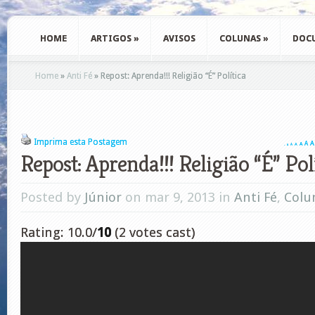
HOME
ARTIGOS
»
AVISOS
COLUNAS
»
DOC
Home
»
Anti Fé
»
Repost: Aprenda!!! Religião “É” Política
Imprima esta Postagem
A
A
A
A
A
A
A
Repost: Aprenda!!! Religião “É” Pol
Posted by
Júnior
on mar 9, 2013 in
Anti Fé
,
Colu
Rating: 10.0/
10
(2 votes cast)