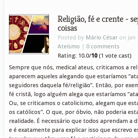
Religião, fé e crente - s
coisas
Posted by
Mário César
on jan 
Ateísmo
|
0 comments
Rating: 10.0/
10
(1 vote cast)
Sempre que nós, medical ateus, criticamos a reli
aparecem aqueles alegando que estaríamos “at
seguidores daquela fé/religião”. Então, por exem
fé cristã, logo alguém alega que estaríamos “at
Ou, se criticamos o catolicismo, alegam que es
os católicos”. O que, por óbvio, não poderia est
realidade. É necessário que todos aprendam a di
e é exatamente para explicar isso que escrevo e