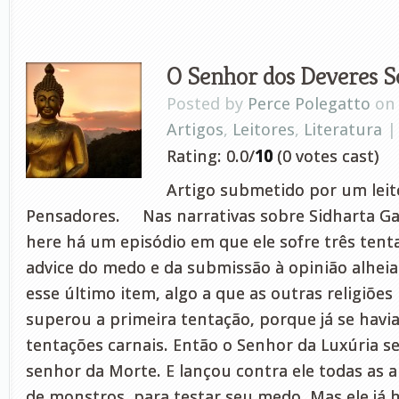
O Senhor dos Deveres So
Posted by
Perce Polegatto
on 
Artigos
,
Leitores
,
Literatura
Rating: 0.0/
10
(0 votes cast)
Artigo submetido por um leito
Pensadores. Nas narrativas sobre Sidharta Ga
here há um episódio em que ele sofre três tenta
advice do medo e da submissão à opinião alheia
esse último item, algo a que as outras religiões
superou a primeira tentação, porque já se havia
tentações carnais. Então o Senhor da Luxúria 
senhor da Morte. E lançou contra ele todas as 
de monstros, para testar seu medo. Mas ele já