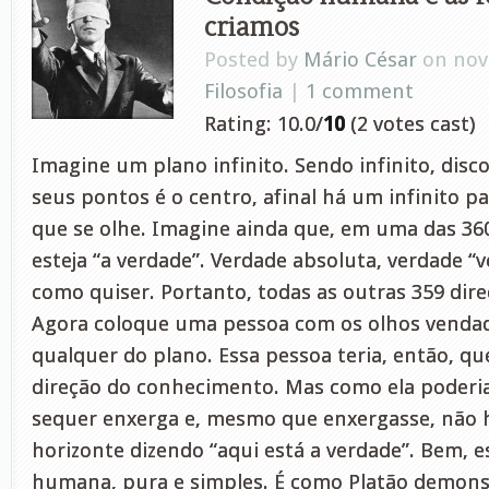
criamos
Posted by
Mário César
on nov 
Filosofia
|
1 comment
Rating: 10.0/
10
(2 votes cast)
Imagine um plano infinito. Sendo infinito, dis
seus pontos é o centro, afinal há um infinito p
que se olhe. Imagine ainda que, em uma das 360
esteja “a verdade”. Verdade absoluta, verdade “
como quiser. Portanto, todas as outras 359 dire
Agora coloque uma pessoa com os olhos vend
qualquer do plano. Essa pessoa teria, então, q
direção do conhecimento. Mas como ela poderia 
sequer enxerga e, mesmo que enxergasse, não h
horizonte dizendo “aqui está a verdade”. Bem, e
humana, pura e simples. É como Platão demon