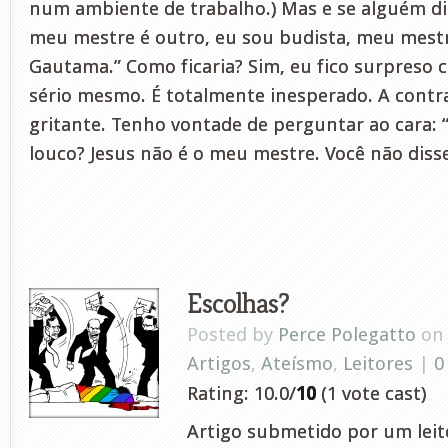
num ambiente de trabalho.) Mas e se alguém diss
meu mestre é outro, eu sou budista, meu mestr
Gautama.” Como ficaria? Sim, eu fico surpreso c
sério mesmo. É totalmente inesperado. A contr
gritante. Tenho vontade de perguntar ao cara: “
louco? Jesus não é o meu mestre. Você não dis
Escolhas?
Posted by
Perce Polegatto
on 
Artigos
,
Ateísmo
,
Leitores
|
0
Rating: 10.0/
10
(1 vote cast)
Artigo submetido por um leito