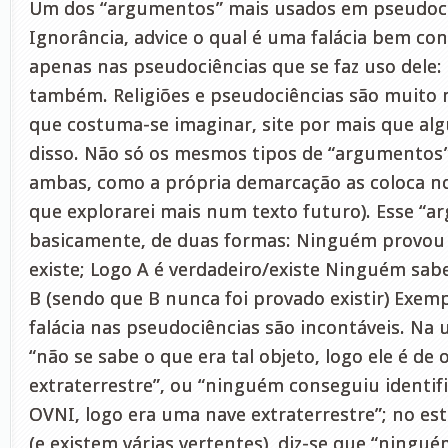
Um dos “argumentos” mais usados em pseudociê
Ignorância, advice o qual é uma falácia bem co
apenas nas pseudociências que se faz uso dele: 
também. Religiões e pseudociências são muito
que costuma-se imaginar, site por mais que al
disso. Não só os mesmos tipos de “argumentos
ambas, como a própria demarcação as coloca n
que explorarei mais num texto futuro). Esse “a
basicamente, de duas formas: Ninguém provou 
existe; Logo A é verdadeiro/existe Ninguém sabe
B (sendo que B nunca foi provado existir) Exemp
falácia nas pseudociências são incontáveis. Na u
“não se sabe o que era tal objeto, logo ele é de
extraterrestre”, ou “ninguém conseguiu identific
OVNI, logo era uma nave extraterrestre”; no e
(e existem várias vertentes), diz-se que “ning