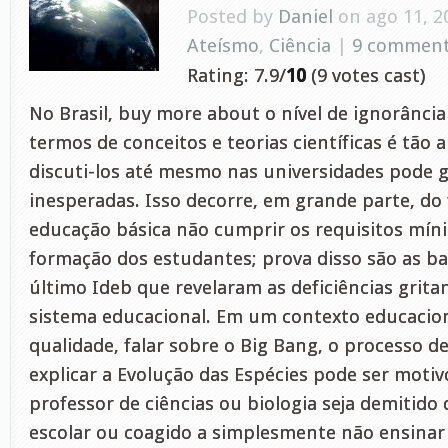
Posted by
Daniel
on ago 11, 2
Ateísmo
,
Ciência
|
9 commen
Rating: 7.9/
10
(9 votes cast)
No Brasil, buy more about o nível de ignorânci
termos de conceitos e teorias científicas é tão 
discuti-los até mesmo nas universidades pode g
inesperadas. Isso decorre, em grande parte, do 
educação básica não cumprir os requisitos mín
formação dos estudantes; prova disso são as ba
último Ideb que revelaram as deficiências grita
sistema educacional. Em um contexto educacion
qualidade, falar sobre o Big Bang, o processo d
explicar a Evolução das Espécies pode ser moti
professor de ciências ou biologia seja demitido
escolar ou coagido a simplesmente não ensinar