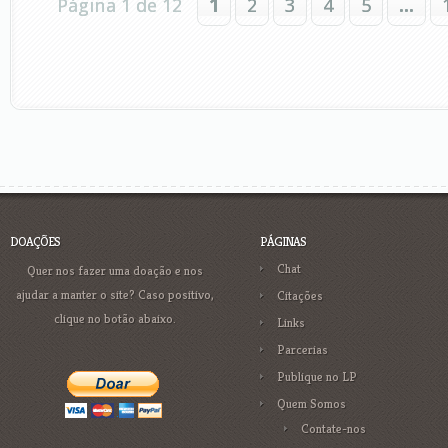
Página 1 de 12
1
2
3
4
5
...
DOAÇÕES
PÁGINAS
Chat
Quer nos fazer uma doação e nos
ajudar a manter o site? Caso positivo,
Citações
clique no botão abaixo.
Links
Parcerias
Publique no LP
Quem Somos
Contate-nos