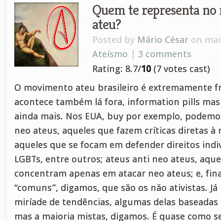
Quem te representa no
ateu?
Posted by
Mário César
on maio
Ateísmo
|
3 comments
Rating: 8.7/
10
(7 votes cast)
O movimento ateu brasileiro é extremamente f
acontece também lá fora, information pills mas
ainda mais. Nos EUA, buy por exemplo, podemos 
neo ateus, aqueles que fazem críticas diretas à r
aqueles que se focam em defender direitos indi
LGBTs, entre outros; ateus anti neo ateus, aque
concentram apenas em atacar neo ateus; e, fin
“comuns”, digamos, que são os não ativistas. J
miríade de tendências, algumas delas baseadas n
mas a maioria mistas, digamos. É quase como se