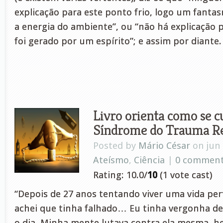
explicação para este ponto frio, logo um fanta
a energia do ambiente”, ou “não há explicação p
foi gerado por um espírito”; e assim por diante.
Livro orienta como se c
Síndrome do Trauma Re
Posted by
Mário César
on jun 
Ateísmo
,
Ciência
|
0 commen
Rating: 10.0/
10
(1 vote cast)
“Depois de 27 anos tentando viver uma vida perf
achei que tinha falhado… Eu tinha vergonha d
o dia. Minha mente lutava contra ela mesma, he