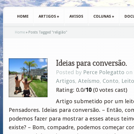
HOME
ARTIGOS
»
AVISOS
COLUNAS
»
DOC
Home
»
Posts Tagged
"
religião"
Ideias para conversão.
Posted by
Perce Polegatto
on 
Artigos
,
Ateísmo
,
Conto
,
Leit
Rating: 0.0/
10
(0 votes cast)
Artigo submetido por um leito
Pensadores. Ideias para conversão. – Então, co
podemos fazer para mostrar a esses ateus tei
existe? – Bom, compadre, podemos começar com