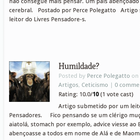
não consegue mais pensar. Um país abençoado
cerebral. Postado por Perce Polegatto Artig
leitor do Livres Pensadore-s.
Humildade?
Posted by
Perce Polegatto
on 
Artigos
,
Ceticismo
|
0 comme
Rating: 10.0/
10
(1 vote cast)
Artigo submetido por um leito
Pensadores. Fico pensando se um clérigo mu
aiatolá, stomach por exemplo, advice viesse ao B
abençoasse a todos em nome de Alá e de Mao