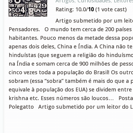
Artigos
,
Curiosidades
,
Leitore
Rating: 10.0/
10
(1 vote cast)
Artigo submetido por um leito
Pensadores. O mundo tem cerca de 200 países e
habitantes. Pouco menos da metade dessa pop
apenas dois deles, China e Índia. A China não tem
hinduístas (que seguem a religião do hinduísmo,
na Índia e somam cerca de 900 milhões de pesso
cinco vezes toda a população do Brasil! Os outr
sobram (essa “sobra” também é mais do que a p
equivale à população dos EUA) se dividem entre
krishna etc. Esses números são loucos… Posta
Polegatto Artigo submetido por um leitor do L