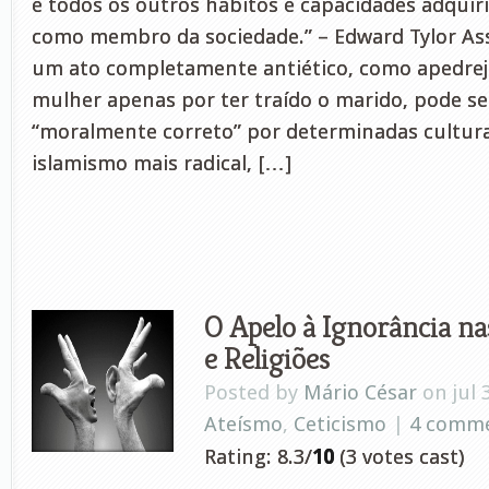
e todos os outros hábitos e capacidades adqui
como membro da sociedade.” – Edward Tylor As
um ato completamente antiético, como apedrej
mulher apenas por ter traído o marido, pode se
“moralmente correto” por determinadas cultur
islamismo mais radical, […]
O Apelo à Ignorância na
e Religiões
Posted by
Mário César
on jul 
Ateísmo
,
Ceticismo
|
4 comm
Rating: 8.3/
10
(3 votes cast)