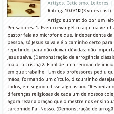
Artigos
,
Ceticismo
,
Leitores
|
Rating: 10.0/
10
(3 votes cast)
Artigo submetido por um leito
Pensadores. 1. Evento evangélico aqui na vizinh
pastor fala ao microfone que, independente da 
pessoa, só Jesus salva e é o caminho certo para
repetindo, para não deixar dúvidas: não importa 
Jesus salva. (Demonstração de arrogância cláss
maioria cristã.) 2. Final de uma reunião de iníc
em que trabalhei. Um dos professores pediu q
mãos, formando um círculo, discursinho desej
todos, em seguida disse algo assim: “Respeitando
diferenças religiosas de cada um de nossos col
agora rezar a oração que o mestre nos ensinou.
carcomido Pai-Nosso. (Demonstração de arrogâ