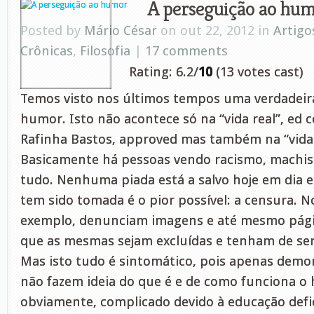
A perseguição ao hu
Posted by
Mário César
on out 22, 2012 in
Artigo
Crônicas
,
Filosofia
|
17 comments
Rating: 6.2/
10
(13 votes cast)
Temos visto nos últimos tempos uma verdadeir
humor. Isto não acontece só na “vida real”, ed
Rafinha Bastos, approved mas também na “vida 
Basicamente há pessoas vendo racismo, machis
tudo. Nenhuma piada está a salvo hoje em dia e
tem sido tomada é o pior possível: a censura. 
exemplo, denunciam imagens e até mesmo pági
que as mesmas sejam excluídas e tenham de ser 
Mas isto tudo é sintomático, pois apenas demo
não fazem ideia do que é e de como funciona 
obviamente, complicado devido à educação defi