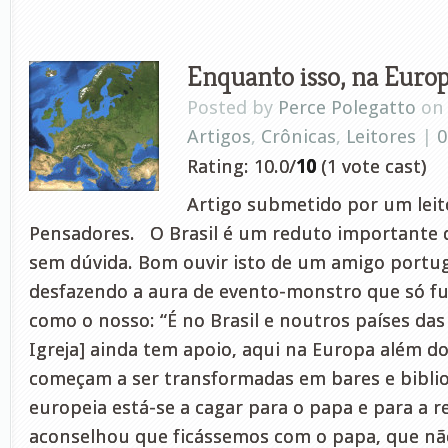
Enquanto isso, na Euro
Posted by
Perce Polegatto
on 
Artigos
,
Crônicas
,
Leitores
|
0
Rating: 10.0/
10
(1 vote cast)
Artigo submetido por um leito
Pensadores. O Brasil é um reduto importante da
sem dúvida. Bom ouvir isto de um amigo portu
desfazendo a aura de evento-monstro que só f
como o nosso: “É no Brasil e noutros países das
Igreja] ainda tem apoio, aqui na Europa além dos
começam a ser transformadas em bares e biblio
europeia está-se a cagar para o papa e para a re
aconselhou que ficássemos com o papa, que nã