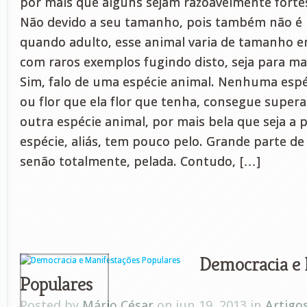
por mais que alguns sejam razoavelmente fortes
Não devido a seu tamanho, pois também não é l
quando adulto, esse animal varia de tamanho e
com raros exemplos fugindo disto, seja para ma
Sim, falo de uma espécie animal. Nenhuma espéc
ou flor que ela flor que tenha, consegue supe
outra espécie animal, por mais bela que seja a 
espécie, aliás, tem pouco pelo. Grande parte de
senão totalmente, pelada. Contudo, […]
Democracia e 
Populares
Posted by
Mário César
on jun 19, 2013 in
Artigo