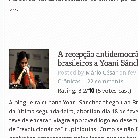
[…]
A recepção antidemocrá
brasileiros a Yoani Sánc
Posted by
Mário César
on fev 
Crônicas
|
22 comments
Rating: 8.2/
10
(5 votes cast)
A blogueira cubana Yoani Sánchez chegou ao B
da última segunda-feira, abortion dia 18 de fever
teve de encarar, viagra approved logo ao dese
de “revolucionários” tupiniquins. Como se não f