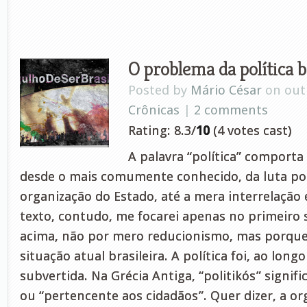
O problema da política b
Posted by
Mário César
on out 
Crônicas
|
2 comments
Rating: 8.3/
10
(4 votes cast)
A palavra “política” comporta
desde o mais comumente conhecido, da luta po
organização do Estado, até a mera interrelação
texto, contudo, me focarei apenas no primeiro s
acima, não por mero reducionismo, mas porque 
situação atual brasileira. A política foi, ao long
subvertida. Na Grécia Antiga, “politikós” signifi
ou “pertencente aos cidadãos”. Quer dizer, a or