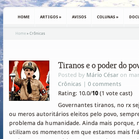
HOME
ARTIGOS
»
AVISOS
COLUNAS
»
DOC
Home
»
Crônicas
Tiranos e o poder do po
Posted by
Mário César
on mar 
Crônicas
|
0 comments
Rating: 10.0/
10
(1 vote cast)
Governantes tiranos, no rx se
ou meros autoritários eleitos pelo povo, semp
problema da humanidade. Ainda mais porque, 
utilizam os momentos em que estamos mais frá