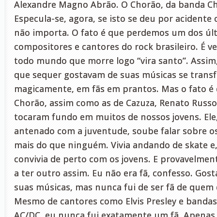
Alexandre Magno Abrão. O Chorão, da banda Cha
Especula-se, agora, se isto se deu por acidente 
não importa. O fato é que perdemos um dos úl
compositores e cantores do rock brasileiro. É ve
todo mundo que morre logo “vira santo”. Assim
que sequer gostavam de suas músicas se tran
magicamente, em fãs em prantos. Mas o fato é 
Chorão, assim como as de Cazuza, Renato Russo
tocaram fundo em muitos de nossos jovens. Ele
antenado com a juventude, soube falar sobre os
mais do que ninguém. Vivia andando de skate e
convivia de perto com os jovens. E provavelme
a ter outro assim. Eu não era fã, confesso. Gost
suas músicas, mas nunca fui de ser fã de quem 
Mesmo de cantores como Elvis Presley e banda
AC/DC, eu nunca fui exatamente um fã. Apenas