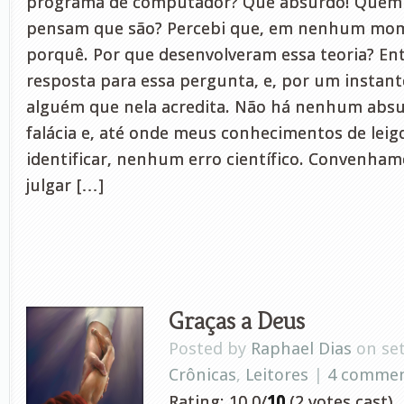
programa de computador? Que absurdo! Quem e
pensam que são? Percebi que, em nenhum mom
porquê. Por que desenvolveram essa teoria? En
resposta para essa pergunta, e, por um instan
alguém que nela acredita. Não há nenhum ab
falácia e, até onde meus conhecimentos de lei
identificar, nenhum erro científico. Convenhamo
julgar […]
Graças a Deus
Posted by
Raphael Dias
on set
Crônicas
,
Leitores
|
4 comme
Rating: 10.0/
10
(2 votes cast)