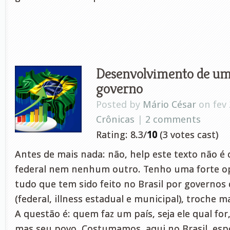
Desenvolvimento de um 
governo
Posted by
Mário César
on fev 
Crônicas
|
2 comments
Rating: 8.3/
10
(3 votes cast)
Antes de mais nada: não, help este texto não é
federal nem nenhum outro. Tenho uma forte op
tudo que tem sido feito no Brasil por governos 
(federal, illness estadual e municipal), troche 
A questão é: quem faz um país, seja ele qual for
mas seu povo. Costumamos, aqui no Brasil, es