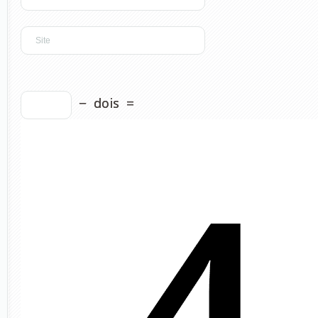
−
dois
=