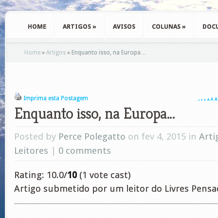
HOME
ARTIGOS
»
AVISOS
COLUNAS
»
DOC
Home
»
Artigos
»
Enquanto isso, na Europa…
Imprima esta Postagem
A
A
A
A
A
A
A
Enquanto isso, na Europa…
Posted by
Perce Polegatto
on fev 4, 2015 in
Arti
Leitores
|
0 comments
Rating: 10.0/
10
(1 vote cast)
Artigo submetido por um leitor do Livres Pensa