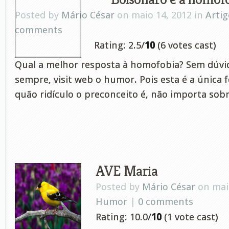
Posted by
Mário César
on maio 14, 2012 in
Artig
comments
Rating: 2.5/
10
(6 votes cast)
Qual a melhor resposta à homofobia? Sem dúvid
sempre, visit web o humor. Pois esta é a única
quão ridículo o preconceito é, não importa sobre
AVE Maria
Posted by
Mário César
on maio
Humor
|
0 comments
Rating: 10.0/
10
(1 vote cast)