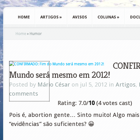
HOME
ARTIGOS
»
AVISOS
COLUNAS
»
DOC
Home
»
Humor
CONFIR
Mundo será mesmo em 2012!
Posted by
Mário César
on jul 5, 2012 in
Artigos
,
comments
Rating: 7.0/
10
(4 votes cast)
Pois é, abortion gente… Sinto muito! Algo mais 
“evidências” são suficientes? 😀