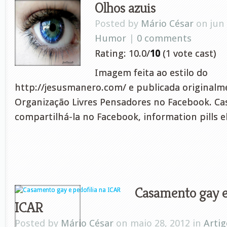
Olhos azuis
Posted by
Mário César
on jun 
Humor
|
0 comments
Rating: 10.0/
10
(1 vote cast)
Imagem feita ao estilo do
http://jesusmanero.com/ e publicada originalm
Organização Livres Pensadores no Facebook. Ca
compartilhá-la no Facebook, information pills el
Casamento gay e 
ICAR
Posted by
Mário César
on maio 28, 2012 in
Artig