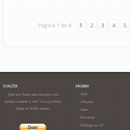
Página 1 de 8
1
2
3
4
5
DOAÇÕES
PÁGINAS
Chat
Quer nos fazer uma doação e nos
ajudar a manter o site? Caso positivo,
Citações
clique no botão abaixo.
Links
Parcerias
Publique no LP