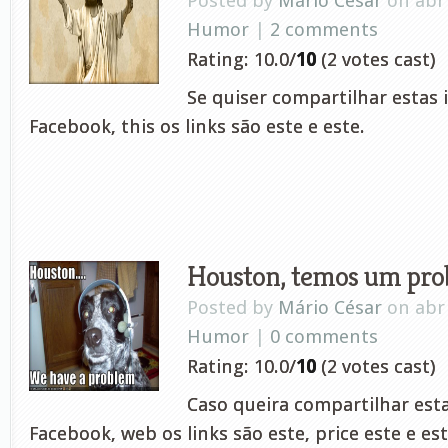
Posted by
Mário César
on abr 
Humor
|
2 comments
Rating: 10.0/
10
(2 votes cast)
Se quiser compartilhar estas
Facebook, this os links são este e este.
Houston, temos um pro
Posted by
Mário César
on abr 
Humor
|
0 comments
Rating: 10.0/
10
(2 votes cast)
Caso queira compartilhar est
Facebook, web os links são este, price este e est