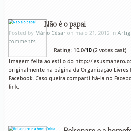
Não é o papai
Posted by
Mário César
on maio 21, 2012 in
Artig
comments
Rating: 10.0/
10
(2 votes cast)
Imagem feita ao estilo do http://jesusmanero.c
originalmente na página da Organização Livres
Facebook. Caso queira compartilhá-la no Faceboo
link.
Bolsonaro e a homof