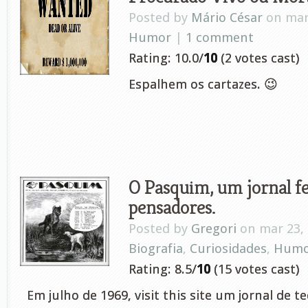
Posted by
Mário César
on mar
Humor
|
1 comment
Rating: 10.0/
10
(2 votes cast)
Espalhem os cartazes. 😉
O Pasquim, um jornal fei
pensadores.
Posted by
Gregori
on mar 23, 
Biografia
,
Curiosidades
,
Humo
Rating: 8.5/
10
(15 votes cast)
Em julho de 1969, visit this site um jornal de teo