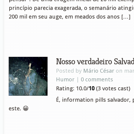
princípio parecia exagerada, o semanário ating
200 mil em seu auge, em meados dos anos […]
Nosso verdadeiro Salva
Posted by
Mário César
on mar
Humor
|
0 comments
Rating: 10.0/
10
(3 votes cast)
É, information pills salvador,
este. 😀