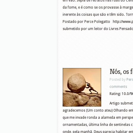
em vão. Sépia de retratos nas ruas do Cent
da fome, e é como se os provasse à marg
inerente às coisas que são e têm sido. To
Postado por Perce Polegatto http://www.p
submetido por um leitor do Livres Pensado
Nós, os 
Posted by
Per
comments
Rating: 10.0/
1
Artigo submeti
agradecemos (Um conto ateu) Olhando entre
que me invade ronda a alameda em perspec
ornamentadas, última linha de sentinelas 
onde, pela manhã, Deus parecia habitar en