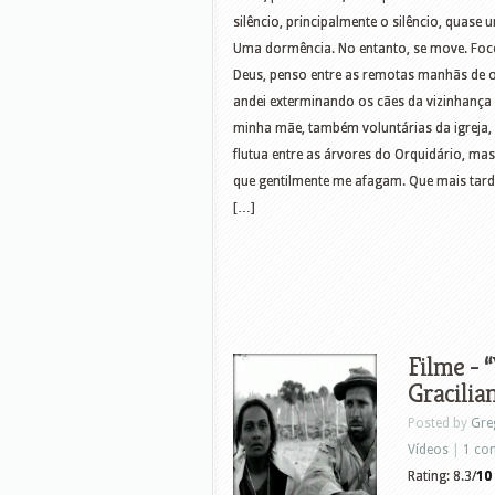
silêncio, principalmente o silêncio, quas
Uma dormência. No entanto, se move. Focos
Deus, penso entre as remotas manhãs de o
andei exterminando os cães da vizinhanç
minha mãe, também voluntárias da igreja
flutua entre as árvores do Orquidário, ma
que gentilmente me afagam. Que mais tar
[…]
Filme - 
Gracilia
Posted by
Gre
Vídeos
|
1 co
Rating: 8.3/
10