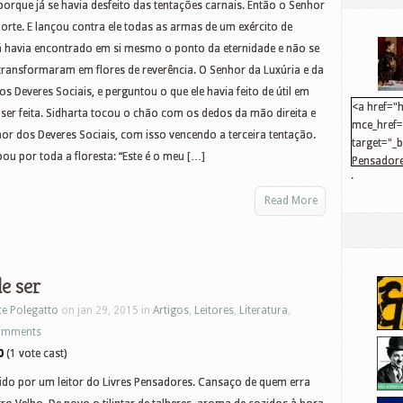
 porque já se havia desfeito das tentações carnais. Então o Senhor
rte. E lançou contra ele todas as armas de um exército de
já havia encontrado em si mesmo o ponto da eternidade e não se
transformaram em flores de reverência. O Senhor da Luxúria e da
 Deveres Sociais, e perguntou o que ele havia feito de útil em
<a href="h
a ser feita. Sidharta tocou o chão com os dedos da mão direita e
mce_href="
 dos Deveres Sociais, com isso vencendo a terceira tentação.
target="_
ou por toda a floresta: “Este é o meu […]
Pensadore
.
src="http
mce_src="
Read More
</a>
e ser
ce Polegatto
on jan 29, 2015 in
Artigos
,
Leitores
,
Literatura
,
omments
0
(1 vote cast)
ido por um leitor do Livres Pensadores. Cansaço de quem erra