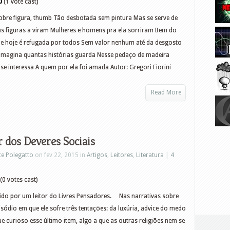
0
(1 vote cast)
pobre figura, thumb Tão desbotada sem pintura Mas se serve de
s figuras a viram Mulheres e homens pra ela sorriram Bem do
e hoje é refugada por todos Sem valor nenhum até da desgosto
 imagina quantas histórias guarda Nesse pedaço de madeira
 interessa A quem por ela foi amada Autor: Gregori Fiorini
Read More
 dos Deveres Sociais
ce Polegatto
on fev 22, 2015 in
Artigos
,
Leitores
,
Literatura
|
4
(0 votes cast)
ido por um leitor do Livres Pensadores. Nas narrativas sobre
sódio em que ele sofre três tentações: da luxúria, advice do medo
e curioso esse último item, algo a que as outras religiões nem se