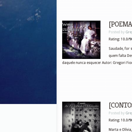
[POEMA]
Posted by
Gre
Rating: 10.0/
1
Saudade, for 
quem falta De
daquele nunca esquecer Autor: Gregori Fior
[CONTOS]
Posted by
Gre
Rating: 10.0/
1
Marta e Olívi