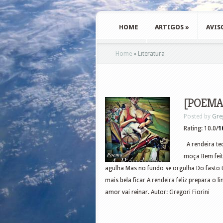
HOME
ARTIGOS
»
AVIS
Home
»
Literatura
[POEMA]
Posted by
Gre
Rating: 10.0/
1
A rendeira tec
moça Bem fei
agulha Mas no fundo se orgulha Do fasto t
mais bela ficar A rendeira feliz prepara o 
amor vai reinar. Autor: Gregori Fiorini