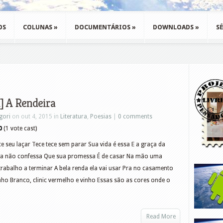
OS
COLUNAS
»
DOCUMENTÁRIOS
»
DOWNLOADS
»
SÉ
 A Rendeira
gori
on out 4, 2015 in
Literatura
,
Poesias
|
0 comments
0
(1 vote cast)
e seu laçar Tece tece sem parar Sua vida é essa E a graça da
ta não confessa Que sua promessa É de casar Na mão uma
rabalho a terminar A bela renda ela vai usar Pra no casamento
linho Branco, clinic vermelho e vinho Essas são as cores onde o
Read More