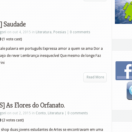
 Saudade
gori
on out 4, 2015 in
Literatura
,
Poesias
|
0 comments
0
(1 vote cast)
sale palavra em português Expressa amor a quem se ama Dor a
sejo de rever Lembrança inesquecível Que mesmo de longe Faz
ini
Read More
 As Flores do Orfanato.
gori
on out 2, 2015 in
Conto
,
Literatura
|
0 comments
0
(2 votes cast)
a, shop duas jovens estudantes de Artes se encontravam em uma