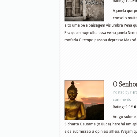
Rating: 10.0/
1
A janela que 
consolo muita
alto uma bela paisagem vislumbra Pena qu
Pra quem hoje olha essa velha janela Nem
mofada O tempo passou depressa Mas só se
O Senhor
Posted by
Per
comments
Rating: 0.0/
10
Artigo submet
Sidharta Gautama (o Buda), here há um epi
e da submissão à opinião alheia. (Vejam qu