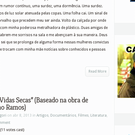
e um rumor contínuo, uma surdez, uma dormência. Uma surdez.
 de luz solar atenuada pelas copas. Uma folha cai. Um sinal de
rvalho que precedem meu ser ainda. Volto da calçada por onde
a com minha poderosa metralhadora de plástico. Duas amigas de
, abrem-me sorrisos na sala e me abençoam à sua maneira. Deus
s sei que se prolonga de alguma forma nessas mulheres convictas
de trocam com minha mãe notícias sobre conhecidos e pessoas
Read More
“Vidas Secas” (Baseado na obra de
no Ramos)
gori
on abr 8, 2013 in
Artigos
,
Documentários
,
Filmes
,
Literatura
,
mment
(11 votes cast)