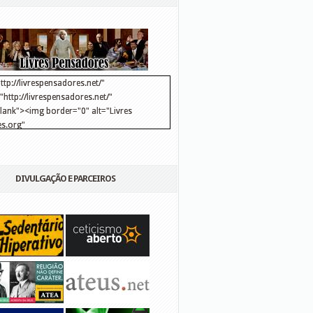
ttp://livrespensadores.net/"
http://livrespensadores.net/"
blank"><img border="0" alt="Livres
s.org"
://lh6.ggpht.com/_25pDjsdjolQ/TNSgK1CylTI/AAAAAAAAAFk/u8d6kvYMhVc/Banner
http://lh6.ggpht.com/_25pDjsdjolQ/TNSgK1CylTI/AAAAAAAAAFk/u8d6kvYMhVc/Ba
DIVULGAÇÃO E PARCEIROS