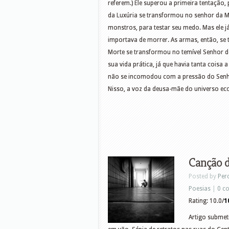
referem.) Ele superou a primeira tentação,
da Luxúria se transformou no senhor da Mo
monstros, para testar seu medo. Mas ele 
importava de morrer. As armas, então, se 
Morte se transformou no temível Senhor dos
sua vida prática, já que havia tanta coisa 
não se incomodou com a pressão do Senhor
Nisso, a voz da deusa-mãe do universo eco
Canção d
Posted by
Per
Poesias
|
0 c
Rating: 10.0/
1
Artigo submet