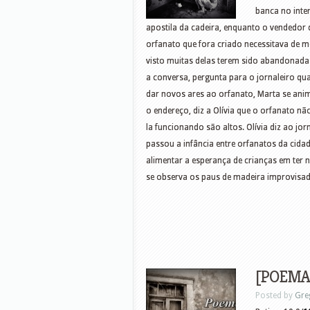
banca no inte
apostila da cadeira, enquanto o vendedor
orfanato que fora criado necessitava de m
visto muitas delas terem sido abandonadas p
a conversa, pergunta para o jornaleiro qu
dar novos ares ao orfanato, Marta se anim
o endereço, diz a Olívia que o orfanato nã
la funcionando são altos. Olívia diz ao jor
passou a infância entre orfanatos da cidad
alimentar a esperança de crianças em ter 
se observa os paus de madeira improvisa
[POEMAS
Posted by
Gre