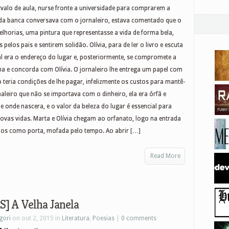
rvalo de aula, nurse fronte a universidade para comprarem a
 da banca conversava com o jornaleiro, estava comentado que o
elhorias, uma pintura que representasse a vida de forma bela,
elos pais e sentirem solidão. Olívia, para de ler o livro e escuta
al era o endereço do lugar e, posteriormente, se compromete a
a e concorda com Olívia. O jornaleiro lhe entrega um papel com
o teria condições de lhe pagar, infelizmente os custos para mantê-
naleiro que não se importava com o dinheiro, ela era órfã e
e onde nascera, e o valor da beleza do lugar é essencial para
novas vidas. Marta e Olívia chegam ao orfanato, logo na entrada
dos como porta, mofada pelo tempo. Ao abrir […]
Read More
] A Velha Janela
gori
on out 2, 2015 in
Literatura
,
Poesias
|
0 comments