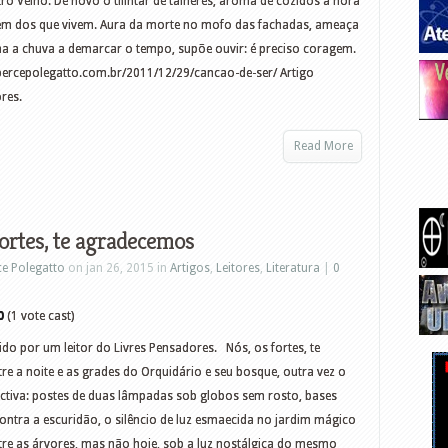
ro Velho. De novo o tilintar de talheres, aroma de cozidos à hora
em dos que vivem. Aura da morte no mofo das fachadas, ameaça
rna a chuva a demarcar o tempo, supõe ouvir: é preciso coragem.
ercepolegatto.com.br/2011/12/29/cancao-de-ser/ Artigo
res.
Read More
fortes, te agradecemos
ce Polegatto
on jan 26, 2015 in
Artigos
,
Leitores
,
Literatura
|
0
0
(1 vote cast)
do por um leitor do Livres Pensadores. Nós, os fortes, te
 a noite e as grades do Orquidário e seu bosque, outra vez o
tiva: postes de duas lâmpadas sob globos sem rosto, bases
contra a escuridão, o silêncio de luz esmaecida no jardim mágico
tre as árvores, mas não hoje, sob a luz nostálgica do mesmo