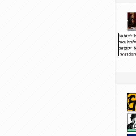
<a href="h
mce_href="
target="_
Pensadore
.
src="http
mce_src="
</a>