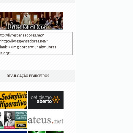
ttp://livrespensadores.net/"
http://livrespensadores.net/"
blank"><img border="0" alt="Livres
s.org"
://lh6.ggpht.com/_25pDjsdjolQ/TNSgK1CylTI/AAAAAAAAAFk/u8d6kvYMhVc/Banner
http://lh6.ggpht.com/_25pDjsdjolQ/TNSgK1CylTI/AAAAAAAAAFk/u8d6kvYMhVc/Ba
DIVULGAÇÃO E PARCEIROS