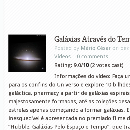
Galáxias Através do Te
Posted by
Mário César
on dez 
Vídeos
|
0 comments
Rating: 9.0/
10
(2 votes cast)
Informações do vídeo: Faça um
para os confins do Universo e explore 10 bilhõe
galáctica, pharmacy a partir de galáxias espira
majestosamente formadas, até as coleções des
estrelas apenas começando a formar galáxias. 
inesquecível é apresentada no premiado filme d
“Hubble: Galáxias Pelo Èspaço e Tempo”, que t