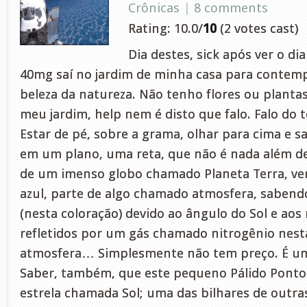
Crônicas
|
8 comments
Rating: 10.0/
10
(2 votes cast)
Dia destes, sick após ver o di
40mg saí no jardim de minha casa para contem
beleza da natureza. Não tenho flores ou plant
meu jardim, help nem é disto que falo. Falo do 
Estar de pé, sobre a grama, olhar para cima e s
em um plano, uma reta, que não é nada além 
de um imenso globo chamado Planeta Terra, v
azul, parte de algo chamado atmosfera, sabendo
(nesta coloração) devido ao ângulo do Sol e aos 
refletidos por um gás chamado nitrogênio nes
atmosfera… Simplesmente não tem preço. É um 
Saber, também, que este pequeno Pálido Ponto
estrela chamada Sol; uma das bilhares de outr