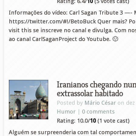
Rating: 6.4/
10
(5 votes cast)
Informações do vídeo: Carl Sagan Tribute 3 —- 
https://twitter.com/#!/BetoBuck Quer mais? Por
visit this se inscreve no canal e divulga. Com 
ao canal CarlSaganProject do Youtube. 🙂
Iranianos chegando nu
extrassolar habitado
Posted by
Mário César
on dez 
Humor
|
0 comments
Rating: 10.0/
10
(1 vote cast)
Alguém se surpreenderia com tal comportament