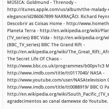
MÚSICA: Goldmund - Threnody -
http://itunes.apple.com/us/album/the-malady-
elegance/id286067899 NARRAÇÃO: Richard Feynm
Descobrir as Coisas Home - http://www.homet
Planeta Terra - http://en.wikipedia.org/wiki/Pla
(TV_series) BBC Vida - http://en.wikipedia.org/wi
(BBC_TV_series) BBC The Grand Rift -
http://en.wikipedia.org/wiki/The_Great_Rift:_Af
The Secret Life Of Chaos -
http://www.bbc.co.uk/programmes/b00pv1c3 M
http://www.imdb.com/title/tt0117040/ NASA -
http://www.youtube.com/user/NASAtelevision 
http://www.imdb.com/title/tt0088919/ BBC O Pac
http://en.wikipedia.org/wiki/South_Pacific_(TV_
agradecimentos ao canal damewse do Youtube.