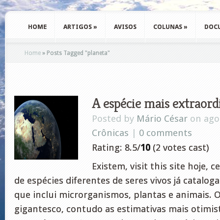
HOME
ARTIGOS
»
AVISOS
COLUNAS
»
DOC
Home
»
Posts Tagged
"
planeta"
A espécie mais extraord
Posted by
Mário César
on ago 
Crônicas
|
0 comments
Rating: 8.5/
10
(2 votes cast)
Existem, visit this site hoje, 
de espécies diferentes de seres vivos já cataloga
que inclui microrganismos, plantas e animais.
gigantesco, contudo as estimativas mais otimi