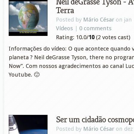
Neil deGrasse Tyson - A
Terra
Posted by
Mário César
on jan 
Vídeos
|
0 comments
Rating: 10.0/
10
(2 votes cast)
Informações do vídeo: O que acontece quando 
planeta ? Neil deGrasse Tyson, there no progra
Now”. Com nossos agradecimentos ao canal Lu
Youtube. 🙂
Ser um cidadão cosmopo
Posted by
Mário César
on dez 