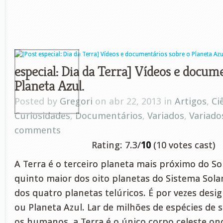
especial: Dia da Terra] Vídeos e docum
Planeta Azul.
Posted by
Gregori
on abr 22, 2013 in
Artigos
,
Ci
Curiosidades
,
Documentários
,
Variados
,
Variado
comments
Rating: 7.3/
10
(10 votes cast)
A Terra é o terceiro planeta mais próximo do So
quinto maior dos oito planetas do Sistema Sol
dos quatro planetas telúricos. É por vezes de
ou Planeta Azul. Lar de milhões de espécies de s
os humanos, a Terra é o único corpo celeste on