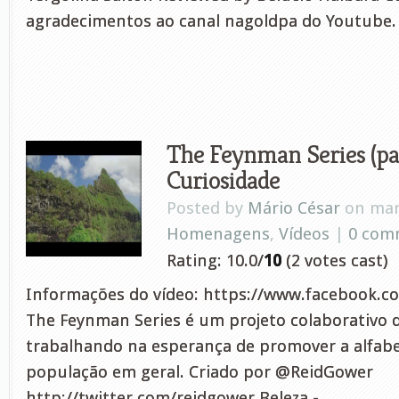
agradecimentos ao canal nagoldpa do Youtube.
The Feynman Series (par
Curiosidade
Posted by
Mário César
on mar 
Homenagens
,
Vídeos
|
0 com
Rating: 10.0/
10
(2 votes cast)
Informações do vídeo: https://www.facebook.c
The Feynman Series é um projeto colaborativo 
trabalhando na esperança de promover a alfabet
população em geral. Criado por @ReidGower
http://twitter.com/reidgower Beleza -