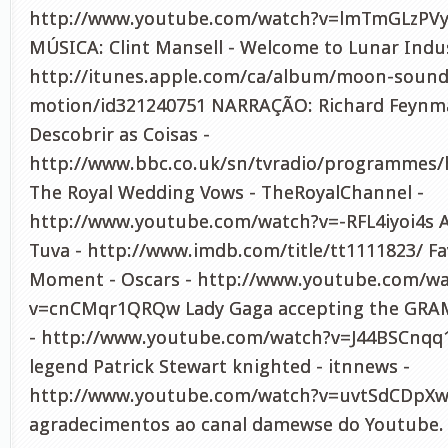
http://www.youtube.com/watch?v=lmTmGLzPV
MÚSICA: Clint Mansell - Welcome to Lunar Indus
http://itunes.apple.com/ca/album/moon-sound
motion/id321240751 NARRAÇÃO: Richard Feynma
Descobrir as Coisas -
http://www.bbc.co.uk/sn/tvradio/programmes/
The Royal Wedding Vows - TheRoyalChannel -
http://www.youtube.com/watch?v=-RFL4iyoi4s 
Tuva - http://www.imdb.com/title/tt1111823/ Fa
Moment - Oscars - http://www.youtube.com/w
v=cnCMqr1QRQw Lady Gaga accepting the GR
- http://www.youtube.com/watch?v=J44BSCnqq1k
legend Patrick Stewart knighted - itnnews -
http://www.youtube.com/watch?v=uvtSdCDpXw
agradecimentos ao canal damewse do Youtube.