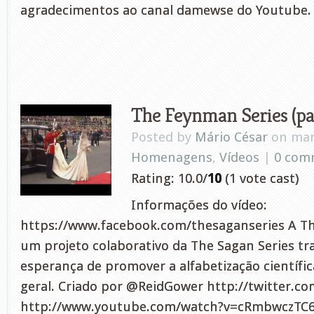
agradecimentos ao canal damewse do Youtube.
The Feynman Series (pa
Posted by
Mário César
on mar 
Homenagens
,
Vídeos
|
0 com
Rating: 10.0/
10
(1 vote cast)
Informações do vídeo:
https://www.facebook.com/thesaganseries A Th
um projeto colaborativo da The Sagan Series t
esperança de promover a alfabetização científi
geral. Criado por @ReidGower http://twitter.co
http://www.youtube.com/watch?v=cRmbwczTC6E