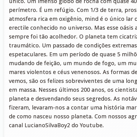
único. Um imenso globo de rocha com quase 40
perímetro. É um refúgio. Com 1/3 de terra, pros
atmosfera rica em oxigênio, mind é o único lar d
erectile conhecido no universo. Mas esse oásis 
sempre foi tão acolhedor. O planeta tem cicatr
traumático. Um passado de condições extremas 
espetaculares. Em um período de quase 5 milhõe
mudando de feição, um mundo de fogo, um mun
mares violentos e céus venenosos. As formas de
vemos, são os felizes sobreviventes de uma long
em massa. Nesses últimos 200 anos, os cientis
planeta e desvendando seus segredos. As notáv
fizeram, levaram-nos a contar uma história mara
de como nasceu nosso planeta. Com nossos ag
canal LucianoSilvaBoy2 do Youtube.