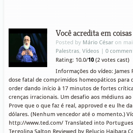
Você acredita em coisas 
Posted by
Mário César
on maio
Palestras
,
Vídeos
|
0 commen
Rating: 10.0/
10
(2 votes cast)
Informações do vídeo: James
dose fatal de comprimidos homeopáticos para d
order dando início à 17 minutos de fortes crític
crenças irracionais. Um desafio aos médiuns a
Prove que o que faz é real, approved e eu lhe d
dólares. (Nenhum vencedor até o momento.) Víd
http://www.ted.com/ Translated into Portuguese 
Tergolina Salton Reviewed by Belucio Haibara 