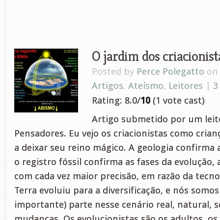
O jardim dos criacionist
Posted by
Perce Polegatto
on 
Artigos
,
Ateísmo
,
Leitores
|
3
Rating: 8.0/
10
(1 vote cast)
Artigo submetido por um leito
Pensadores. Eu vejo os criacionistas como cria
a deixar seu reino mágico. A geologia confirma 
o registro fóssil confirma as fases da evolução, 
com cada vez maior precisão, em razão da tecnol
Terra evoluiu para a diversificação, e nós som
importante) parte nesse cenário real, natural,
mudanças. Os evolucionistas são os adultos, os