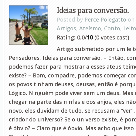
Ideias para conversão.
Posted by
Perce Polegatto
on 
Artigos
,
Ateísmo
,
Conto
,
Leit
Rating: 0.0/
10
(0 votes cast)
Artigo submetido por um leito
Pensadores. Ideias para conversão. – Então, co
podemos fazer para mostrar a esses ateus tei
existe? – Bom, compadre, podemos começar com
os povos tinham deuses, deusas, então é porque
Lógico. Ninguém pode viver sem um deus. Mas 
chegar na parte das ninfas e dos anjos, eles não
novo, eles duvidam de tudo, se recusam a “ver”.
criador do universo? Se o universo existe, é por
é óbvio? – Claro que é óbvio. Mas acho que isso