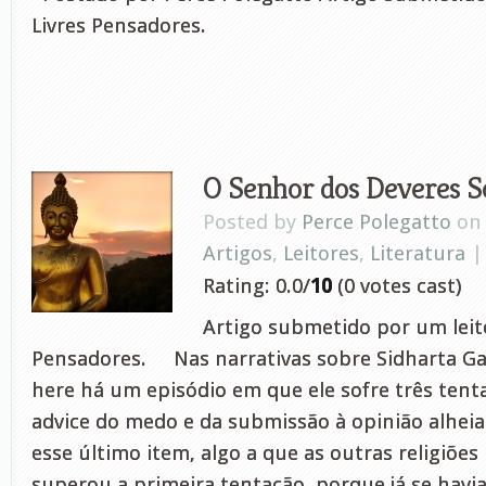
Livres Pensadores.
O Senhor dos Deveres So
Posted by
Perce Polegatto
on 
Artigos
,
Leitores
,
Literatura
Rating: 0.0/
10
(0 votes cast)
Artigo submetido por um leito
Pensadores. Nas narrativas sobre Sidharta Ga
here há um episódio em que ele sofre três tenta
advice do medo e da submissão à opinião alheia
esse último item, algo a que as outras religiões
superou a primeira tentação, porque já se havia