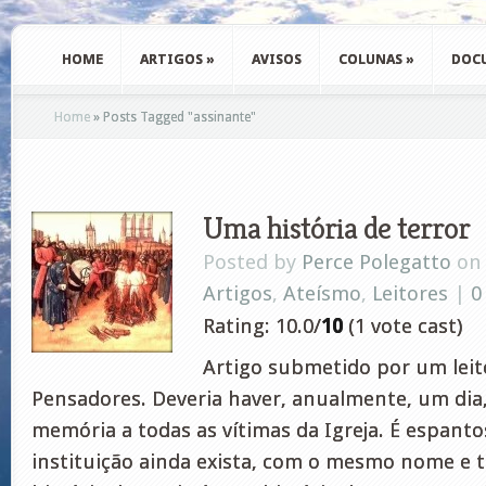
HOME
ARTIGOS
»
AVISOS
COLUNAS
»
DOC
Home
»
Posts Tagged
"
assinante"
Uma história de terror
Posted by
Perce Polegatto
on 
Artigos
,
Ateísmo
,
Leitores
|
0
Rating: 10.0/
10
(1 vote cast)
Artigo submetido por um leito
Pensadores. Deveria haver, anualmente, um di
memória a todas as vítimas da Igreja. É espant
instituição ainda exista, com o mesmo nome e t