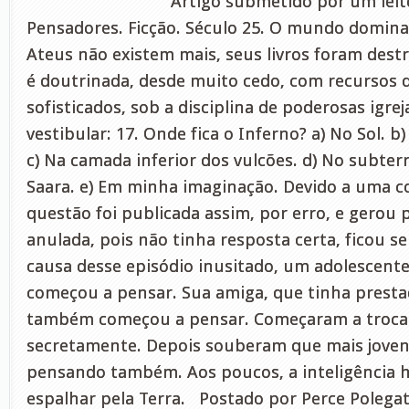
Artigo submetido por um leito
Pensadores. Ficção. Século 25. O mundo dominad
Ateus não existem mais, seus livros foram destr
é doutrinada, desde muito cedo, com recursos 
sofisticados, sob a disciplina de poderosas igre
vestibular: 17. Onde fica o Inferno? a) No Sol. b
c) Na camada inferior dos vulcões. d) No subte
Saara. e) Em minha imaginação. Devido a uma co
questão foi publicada assim, por erro, e gerou 
anulada, pois não tinha resposta certa, ficou s
causa desse episódio inusitado, um adolescente
começou a pensar. Sua amiga, que tinha prest
também começou a pensar. Começaram a trocar
secretamente. Depois souberam que mais joven
pensando também. Aos poucos, a inteligência 
espalhar pela Terra. Postado por Perce Polega