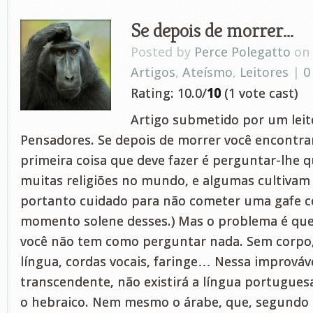
Se depois de morrer…
Posted by
Perce Polegatto
on 
Artigos
,
Ateísmo
,
Leitores
|
0
Rating: 10.0/
10
(1 vote cast)
Artigo submetido por um leito
Pensadores. Se depois de morrer você encontra
primeira coisa que deve fazer é perguntar-lhe qu
muitas religiões no mundo, e algumas cultivam
portanto cuidado para não cometer uma gafe 
momento solene desses.) Mas o problema é que
você não tem como perguntar nada. Sem corpo
língua, cordas vocais, faringe… Nessa imprová
transcendente, não existirá a língua portugues
o hebraico. Nem mesmo o árabe, que, segundo o