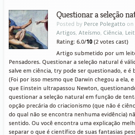
Questionar a seleção na
Posted by
Perce Polegatto
on 
Artigos
,
Ateísmo
,
Ciência
,
Lei
Rating: 6.0/
10
(2 votes cast)
Artigo submetido por um leito
Pensadores. Questionar a seleção natural é vál
salve em ciência, try pode ser questionado, e é
(Foi por isso mesmo que Darwin chegou a ela, 
que Einstein ultrapassou Newton, questionand
questionar a seleção natural em função de tenta
opção precária do criacionismo (que não é ciênc
do qual não se encontra nenhuma evidência) nã
sentido. Ou você encontra uma explicação mel
separar o que é científico de suas fantasias pes