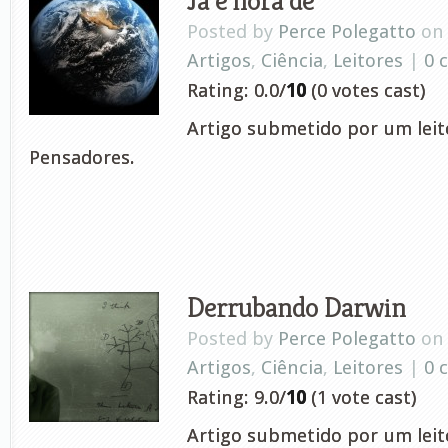
Posted by
Perce Polegatto
on 
Artigos
,
Ciência
,
Leitores
|
0 
Rating: 0.0/
10
(0 votes cast)
Artigo submetido por um leito
Pensadores.
Derrubando Darwin
Posted by
Perce Polegatto
on 
Artigos
,
Ciência
,
Leitores
|
0 
Rating: 9.0/
10
(1 vote cast)
Artigo submetido por um leito