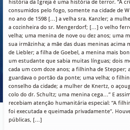
história da Igreja é uma história de terror. “A 
consumidos pelo fogo, somente na cidade de W
no ano de 1598 […] a velha sra. Kanzler; a mulhe
a cozinheira do sr. Mengerdorf; […] o velho ferr
velha; uma menina de nove ou dez anos; uma m
sua irmãzinha; a mãe das duas meninas acima m
de Liebler; a filha de Goebel, a menina mais bo
um estudante que sabia muitas línguas; dois m
cada um com doze anos; a filhinha de Stepper;
guardava o portão da ponte; uma velha; o filhi
conselho da cidade; a mulher de Knertz, o açoug
colo do dr. Schultz; uma menina cega…” E assim
recebiam atenção humanitária especial: “A filh
foi executada e queimada privadamente”. Houve
públicas, […]