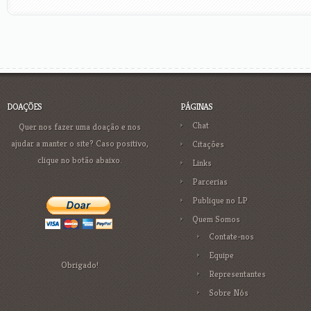
DOAÇÕES
PÁGINAS
Chat
Quer nos fazer uma doação e nos
ajudar a manter o site? Caso positivo,
Citações
clique no botão abaixo.
Links
Parcerias
Publique no LP
Quem Somos
Contate-nos
Equipe
Obrigado!
Representantes
Sobre Nós