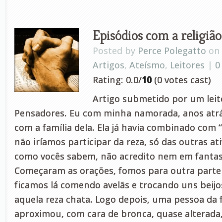
Episódios com a religião
Posted by
Perce Polegatto
on 
Artigos
,
Ateísmo
,
Leitores
|
0
Rating: 0.0/
10
(0 votes cast)
Artigo submetido por um leito
Pensadores. Eu com minha namorada, anos atrás
com a família dela. Ela já havia combinado com
não iríamos participar da reza, só das outras at
como vocês sabem, não acredito nem em fanta
Começaram as orações, fomos para outra parte 
ficamos lá comendo avelãs e trocando uns beij
aquela reza chata. Logo depois, uma pessoa da f
aproximou, com cara de bronca, quase alterad