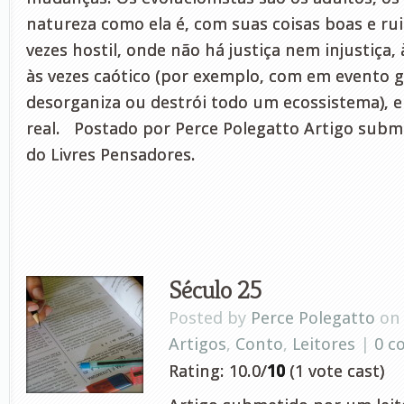
natureza como ela é, com suas coisas boas e ru
vezes hostil, onde não há justiça nem injustiça,
às vezes caótico (por exemplo, com em evento 
desorganiza ou destrói todo um ecossistema),
real. Postado por Perce Polegatto Artigo subm
do Livres Pensadores.
Século 25
Posted by
Perce Polegatto
on 
Artigos
,
Conto
,
Leitores
|
0 c
Rating: 10.0/
10
(1 vote cast)