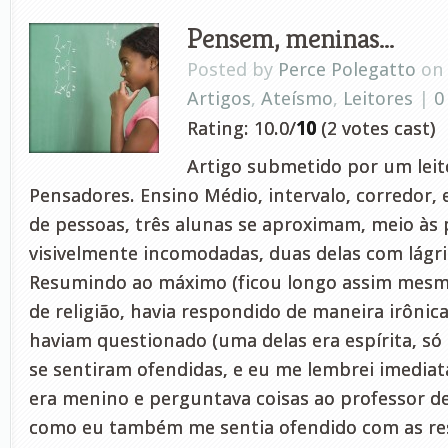
Pensem, meninas…
Posted by
Perce Polegatto
on 
Artigos
,
Ateísmo
,
Leitores
|
0
Rating: 10.0/
10
(2 votes cast)
Artigo submetido por um leito
Pensadores. Ensino Médio, intervalo, corredor, 
de pessoas, três alunas se aproximam, meio às 
visivelmente incomodadas, duas delas com lágr
Resumindo ao máximo (ficou longo assim mesmo
de religião, havia respondido de maneira irônic
haviam questionado (uma delas era espírita, só 
se sentiram ofendidas, e eu me lembrei imedi
era menino e perguntava coisas ao professor d
como eu também me sentia ofendido com as res