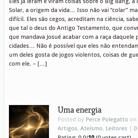
Eles já leram e viram coisas sobre o Big Bang, 
Solar, a origem da vida… Isso não vai “colar” ma
difícil. Eles são cegos, acreditam na ciência, s
que tal o deus do Antigo Testamento, que conv
que mandava Josué acabar com a raça daquele 
cidades… Não é possível que eles não entenda
um deles gosta de jogos violentos, coisas de guer
com ele. – […]
Uma energia
Posted by
Perce Polegatto
on 
Artigos
,
Ateísmo
,
Leitores
|
0
Rating: 0.0/
10
(0 votes cast)