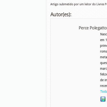
Artigo submetido por um leitor do Livres 
Autor(es):
Perce Polegatto
Nasc
em 1
prim
roma
meta
ques
marc
feli
de i
rece
Toda