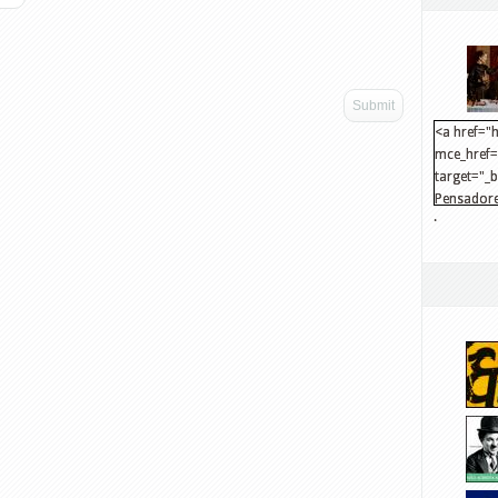
<a href="h
mce_href="
target="_
Pensadore
.
src="http
mce_src="
</a>