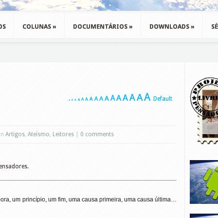
OS
COLUNAS
»
DOCUMENTÁRIOS
»
DOWNLOADS
»
SÉ
A
A
A
A
A
A
A
A
A
Default
A
A
A
A
A
A
A
A
in
Artigos
,
Ateísmo
,
Leitores
|
0 comments
Pensadores.
ra, um princípio, um fim, uma causa primeira, uma causa última…