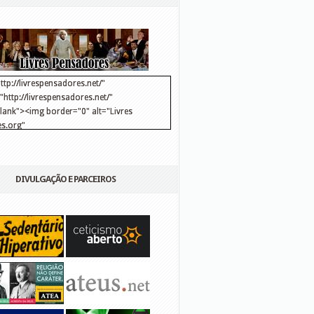
ttp://livrespensadores.net/"
http://livrespensadores.net/"
blank"><img border="0" alt="Livres
s.org"
://lh6.ggpht.com/_25pDjsdjolQ/TNSgK1CylTI/AAAAAAAAAFk/u8d6kvYMhVc/Banner
http://lh6.ggpht.com/_25pDjsdjolQ/TNSgK1CylTI/AAAAAAAAAFk/u8d6kvYMhVc/Ba
DIVULGAÇÃO E PARCEIROS