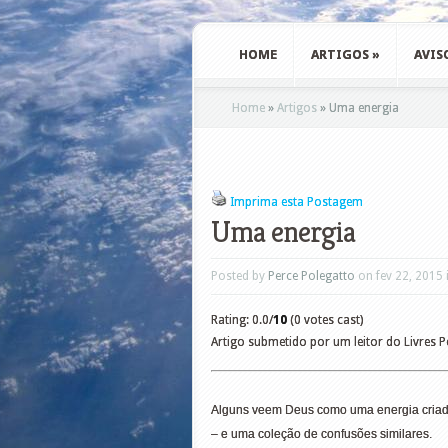
HOME
ARTIGOS
»
AVIS
Home
»
Artigos
»
Uma energia
Imprima esta Postagem
Uma energia
Posted by
Perce Polegatto
on fev 22, 2015 
Rating: 0.0/
10
(0 votes cast)
Artigo submetido por um leitor do Livres 
Alguns veem Deus como uma energia criado
– e uma coleção de confusões similares.