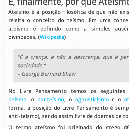
E, finalmente, por que Ateísm
Ateísmo é a posição filosófica de que não ex
rejeita o conceito do teísmo. Em uma conc
ateísmo é definido como a simples ausê
divindades. (
Wikipedia
)
“É a crença, e não a descrença, que é per
sociedade.”
– George Bernard Shaw
No Livre Pensamento temos os seguintes 
deísmo
, o
panteísmo
, o
agnosticismo
e o
a
forma, a posição do Livre Pensamento é semp
anti-teísmo), sendo assim livre de dogmas de to
O termo ateísmo foi originado do grego ἄθ