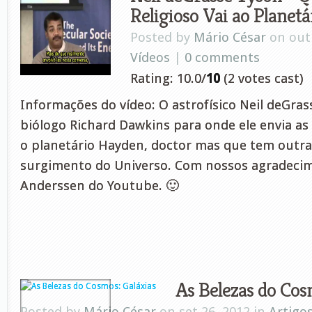
Religioso Vai ao Planetá
Posted by
Mário César
on out 
Vídeos
|
0 comments
Rating: 10.0/
10
(2 votes cast)
Informações do vídeo: O astrofísico Neil deGras
biólogo Richard Dawkins para onde ele envia as
o planetário Hayden, doctor mas que tem outra
surgimento do Universo. Com nossos agradecim
Anderssen do Youtube. 🙂
As Belezas do Cos
Posted by
Mário César
on set 26, 2012 in
Artigo