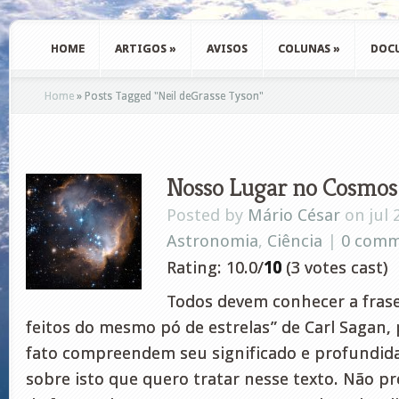
HOME
ARTIGOS
»
AVISOS
COLUNAS
»
DOC
Home
»
Posts Tagged
"
Neil deGrasse Tyson"
Nosso Lugar no Cosmos
Posted by
Mário César
on jul 
Astronomia
,
Ciência
|
0 comm
Rating: 10.0/
10
(3 votes cast)
Todos devem conhecer a fras
feitos do mesmo pó de estrelas” de Carl Sagan,
fato compreendem seu significado e profundid
sobre isto que quero tratar nesse texto. Não pre