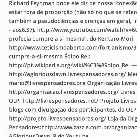
Richard Feynman onde ele diz de nossa “conexã
estar fora de proporção (não só no que se refer
também a pseudociências e crenças em geral, in
- aos6:37): http://www.youtube.com/watch?v=6t
profecia cumpre a si mesma”, do Kentaro Mori:
http://www.ceticismoaberto.com/fortianismo/3
cumpre-a-si-mesma Édipo Rei:
http://pt.wikipedia.org/wiki/%C3%89dipo_Rei —
http://agloriousdawn.livrespensadores.org/ Meu
mario@livrespensadores.org
Organização Livres
http://organizacao.livrespensadores.org/ Livres
OLP: http://livrespensadores.net/ Projeto Livre
blogs com divulgação dos participantes, da OLP
http://projeto.livrespensadores.org/ Loja da Or
Pensadores:http://www.zazzle.com.br/organizac
AGloriousDawnLP do Youtube.