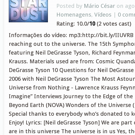
Posted by
Mário César
on ago 
Homenagens
,
Vídeos
|
0 com
Rating: 10.0/
10
(2 votes cast)
Informações do vídeo: mp3:http://bit.ly/IIUVRB 
reaching out to the universe. The 15th Symphon
featuring Neil DeGrasse Tyson, Richard Feynm
Krauss. Materials used are from: Cosmic Quanda
DeGrasse Tyson 10 Questions for Neil DeGrasse
2006 with Neil DeGrasse Tyson The Most Astoun
Universe from Nothing - Lawrence Krauss Feyn
Imagine” Interviews Journey to the Edge of the 
Beyond Earth (NOVA) Wonders of the Universe 
Special thanks to everybody who’s donated to ke
Enjoy! Lyrics: [Neil deGrasse Tyson] We are part
are in this universe The universe is in us Yes, th