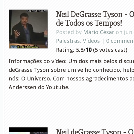
Neil DeGrasse Tyson -
de Todos os Tempos!
Posted by
Mário César
on jun 
Palestras
,
Vídeos
|
0 commen
Rating: 5.8/
10
(5 votes cast)
Informações do vídeo: Um dos mais belos discur
deGrasse Tyson sobre um velho conhecido, help 
nós: O Universo. Com nossos agradecimentos ao
Anderssen do Youtube.
Neil deGrasse Tyson - 