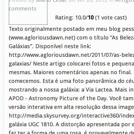
comments
Rating: 10.0/
10
(1 vote cast)
Texto originalmente postado em meu blog pess
(www.agloriousdawn.net) com o título “As Belez
Galáxias”. Disponível neste link:
http://www.agloriousdawn.net/2011/07/as-bele
galaxias/ Neste artigo colocarei fotos e pequen
mesmas. Maiores comentários apenas no final. 
comecemos. Esta é uma foto panorâmica do cé
mostrando a nossa galáxia: a Via Lactea. Mais i
APOD - Astronomy Picture of the Day. Você t
versão interativa em alta resolução dessa image
http://media.skysurvey.org/interactive360/index
galáxia UGC 1810. A distorção apresentada por e
faz ter a forma de uma rosa, é provavelmente d