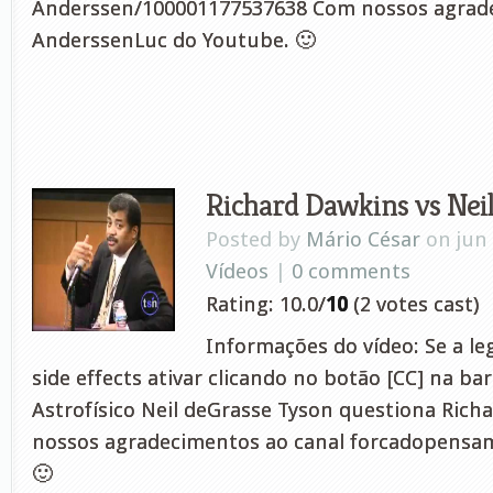
Anderssen/100001177537638 Com nossos agrade
AnderssenLuc do Youtube. 🙂
Richard Dawkins vs Nei
Posted by
Mário César
on jun 
Vídeos
|
0 comments
Rating: 10.0/
10
(2 votes cast)
Informações do vídeo: Se a l
side effects ativar clicando no botão [CC] na bar
Astrofísico Neil deGrasse Tyson questiona Ric
nossos agradecimentos ao canal forcadopensa
🙂