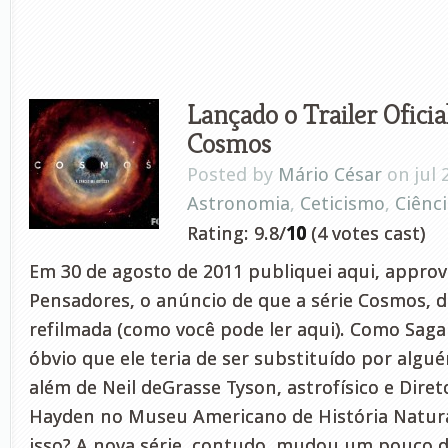
Lançado o Trailer Oficia
Cosmos
Posted by
Mário César
on jul 
Astronomia
,
Ceticismo
,
Ciênc
Rating: 9.8/
10
(4 votes cast)
Em 30 de agosto de 2011 publiquei aqui, approv
Pensadores, o anúncio de que a série Cosmos, de
refilmada (como você pode ler aqui). Como Saga
óbvio que ele teria de ser substituído por alg
além de Neil deGrasse Tyson, astrofísico e Diret
Hayden no Museu Americano de História Natural
isso? A nova série, contudo, mudou um pouco d