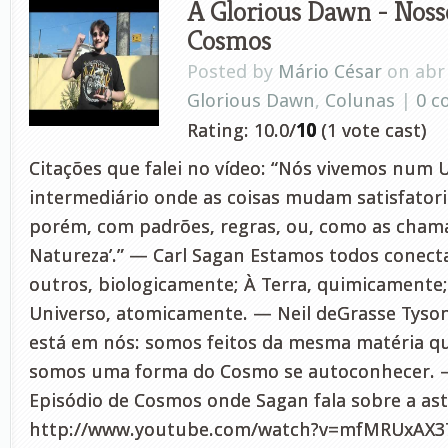
A Glorious Dawn - Noss
Cosmos
Posted by
Mário César
on abr 
Glorious Dawn
,
Colunas
|
0 
Rating: 10.0/
10
(1 vote cast)
Citações que falei no vídeo: “Nós vivemos num 
intermediário onde as coisas mudam satisfator
porém, com padrões, regras, ou, como as chama
Natureza’.” — Carl Sagan Estamos todos conect
outros, biologicamente; À Terra, quimicamente;
Universo, atomicamente. — Neil deGrasse Ty
está em nós: somos feitos da mesma matéria qu
somos uma forma do Cosmo se autoconhecer. 
Episódio de Cosmos onde Sagan fala sobre a ast
http://www.youtube.com/watch?v=mfMRUxAX37s