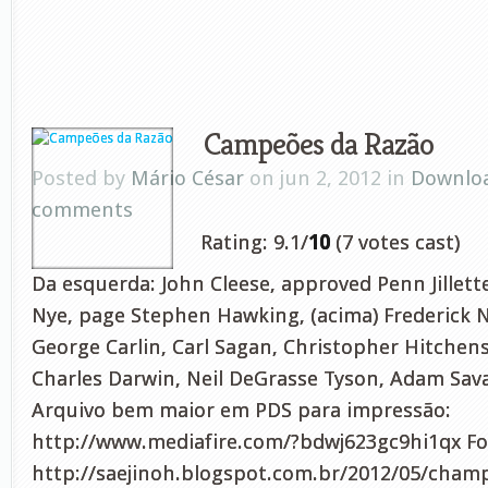
Campeões da Razão
Posted by
Mário César
on jun 2, 2012 in
Downlo
comments
Rating: 9.1/
10
(7 votes cast)
Da esquerda: John Cleese, approved Penn Jillett
Nye, page Stephen Hawking, (acima) Frederick N
George Carlin, Carl Sagan, Christopher Hitchen
Charles Darwin, Neil DeGrasse Tyson, Adam Sav
Arquivo bem maior em PDS para impressão:
http://www.mediafire.com/?bdwj623gc9hi1qx Fo
http://saejinoh.blogspot.com.br/2012/05/cham