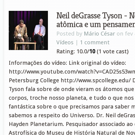
Neil deGrasse Tyson - 
atômica e um pensamen
Posted by
Mário César
on fev 
Vídeos
|
1 comment
Rating: 10.0/
10
(1 vote cast)
Informações do vídeo: Link original do vídeo:
http://www.youtube.com/watch?v=CAD25s53wmE 
Petersburg College http://www.spcollege.edu/ D
Tyson fala sobre de onde vieram os átomos qu
corpos, troche nosso planeta, e tudo o que nos 
fantástica sobre o que precisamos para saber 
sabemos a respeito do Universo. Dr. Neil deGras
Hayden Planetarium. Pesquisador associado ao
Astrofísica do Museu de História Natural de No