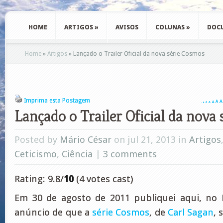
HOME
ARTIGOS
»
AVISOS
COLUNAS
»
DOC
Home
»
Artigos
»
Lançado o Trailer Oficial da nova série Cosmos
Imprima esta Postagem
A
A
A
A
A
A
A
Lançado o Trailer Oficial da nova
Posted by
Mário César
on jul 21, 2013 in
Artigos
Ceticismo
,
Ciência
|
3 comments
Rating: 9.8/
10
(4 votes cast)
Em 30 de agosto de 2011 publiquei aqui, no 
anúncio de que a
série Cosmos
, de
Carl Sagan
, 