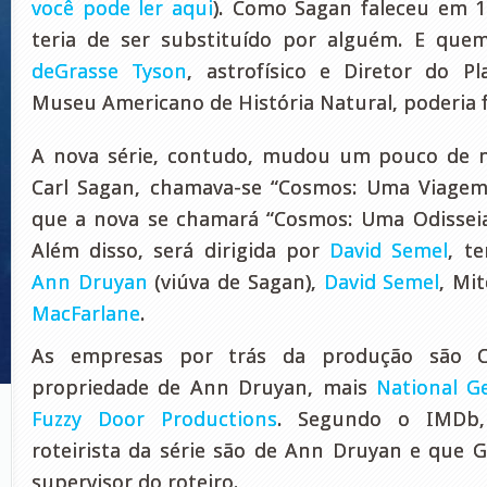
você pode ler aqui
). Como Sagan faleceu em 1
teria de ser substituído por alguém. E qu
deGrasse Tyson
, astrofísico e Diretor do P
Museu Americano de História Natural, poderia f
A nova série, contudo, mudou um pouco de 
Carl Sagan, chamava-se “Cosmos: Uma Viagem
que a nova se chamará “Cosmos: Uma Odissei
Além disso, será dirigida por
David Semel
, t
Ann Druyan
(viúva de Sagan),
David Semel
, Mi
MacFarlane
.
As empresas por trás da produção são C
propriedade de Ann Druyan, mais
National G
Fuzzy Door Productions
. Segundo o IMDb,
roteirista da série são de Ann Druyan e que 
supervisor do roteiro.