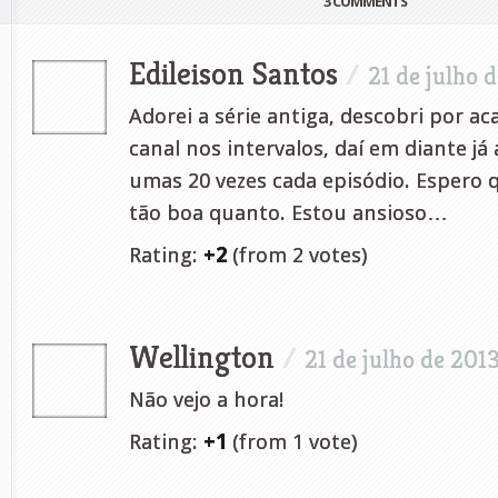
3 COMMENTS
Edileison Santos
/
21 de julho 
Adorei a série antiga, descobri por 
canal nos intervalos, daí em diante já
umas 20 vezes cada episódio. Espero q
tão boa quanto. Estou ansioso…
Rating:
+2
(from 2 votes)
Wellington
/
21 de julho de 201
Não vejo a hora!
Rating:
+1
(from 1 vote)