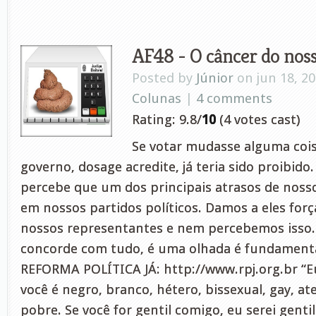
AF48 - O câncer do noss
Posted by
Júnior
on jun 18, 2
Colunas
|
4 comments
Rating: 9.8/
10
(4 votes cast)
Se votar mudasse alguma coi
governo, dosage acredite, já teria sido proibido
percebe que um dos principais atrasos de noss
em nossos partidos políticos. Damos a eles forç
nossos representantes e nem percebemos isso
concorde com tudo, é uma olhada é fundamenta
REFORMA POLÍTICA JÁ: http://www.rpj.org.br “
você é negro, branco, hétero, bissexual, gay, ate
pobre. Se você for gentil comigo, eu serei genti