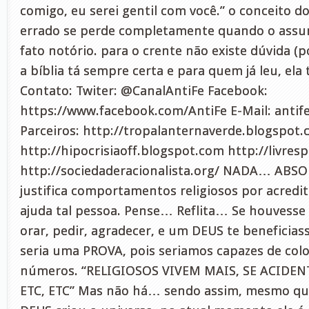
comigo, eu serei gentil com você.” o conceito do
errado se perde completamente quando o assun
fato notório. para o crente não existe dúvida (p
a bíblia tá sempre certa e para quem já leu, ela
Contato: Twiter: @CanalAntiFe Facebook:
https://www.facebook.com/AntiFe E-Mail:
anti
Parceiros: http://tropalanternaverde.blogspot
http://hipocrisiaoff.blogspot.com http://livres
http://sociedaderacionalista.org/ NADA… A
justifica comportamentos religiosos por acred
ajuda tal pessoa. Pense… Reflita… Se houvesse
orar, pedir, agradecer, e um DEUS te beneficiass
seria uma PROVA, pois seriamos capazes de colo
números. “RELIGIOSOS VIVEM MAIS, SE ACIDE
ETC, ETC” Mas não há… sendo assim, mesmo qu