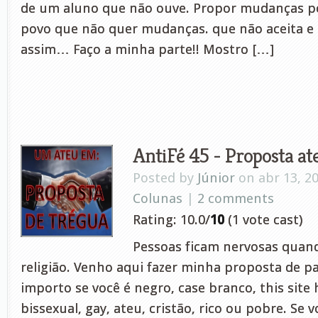
de um aluno que não ouve. Propor mudanças po
povo que não quer mudanças. que não aceita e ev
assim… Faço a minha parte!! Mostro […]
AntiFé 45 - Proposta ate
Posted by
Júnior
on abr 13, 2
Colunas
|
2 comments
Rating: 10.0/
10
(1 vote cast)
Pessoas ficam nervosas quan
religião. Venho aqui fazer minha proposta de p
importo se você é negro, case branco, this site 
bissexual, gay, ateu, cristão, rico ou pobre. Se v