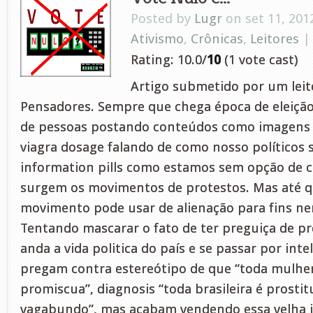
Posted by
Lugr
on set 11, 201
Ativismo
,
Crônicas
,
Leitores
Rating: 10.0/
10
(1 vote cast)
Artigo submetido por um leito
Pensadores. Sempre que chega época de eleiç
de pessoas postando conteúdos como imagens 
viagra dosage falando de como nosso políticos 
information pills como estamos sem opção de c
surgem os movimentos de protestos. Mas até 
movimento pode usar de alienação para fins n
Tentando mascarar o fato de ter preguiça de p
anda a vida politica do país e se passar por int
pregam contra estereótipo de que “toda mulher
promiscua”, diagnosis “toda brasileira é prostit
vagabundo”, mas acabam vendendo essa velha i