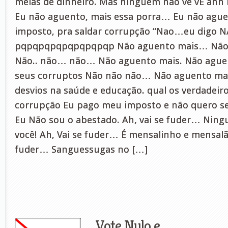
meias de dinheiro. Mas ninguém não vê vÊ ahh 
Eu não aguento, mais essa porra… Eu não agu
imposto, pra saldar corrupção “Nao…eu digo N
pqpqpqpqpqpqpqpqp Não aguento mais… Não
Não.. não… não… Não aguento mais. Não aguen
seus corruptos Não não não… Não aguento ma
desvios na saúde e educação. qual os verdadeir
corrupção Eu pago meu imposto e não quero s
Eu Não sou o abestado. Ah, vai se fuder… Ningu
você! Ah, Vai se fuder… É mensalinho e mensalão
fuder… Sanguessugas no […]
Vote Nulo e…