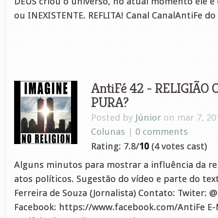
DEUS criou o universo, no atual momento ele é
ou INEXISTENTE. REFLITA! Canal CanalAntiFe do
AntiFé 42 - RELIGIÃO
PURA?
Posted by
Júnior
on mar 7, 20
Colunas
|
0 comments
Rating: 7.8/
10
(4 votes cast)
Alguns minutos para mostrar a influência da re
atos políticos. Sugestão do vídeo e parte do tex
Ferreira de Souza (Jornalista) Contato: Twiter: 
Facebook: https://www.facebook.com/AntiFe E-M