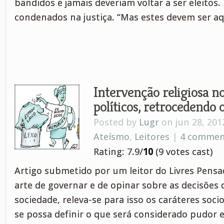
bandidos e jamais deveriam voltar a ser eleitos.
condenados na justiça. “Mas estes devem ser aq
Intervenção religiosa n
políticos, retrocedendo 
Posted by
Lugr
on jun 28, 201
Ateísmo
,
Leitores
|
4 commen
Rating: 7.9/
10
(9 votes cast)
Artigo submetido por um leitor do Livres Pensad
arte de governar e de opinar sobre as decisões 
sociedade, releva-se para isso os caráteres soci
se possa definir o que será considerado pudor e