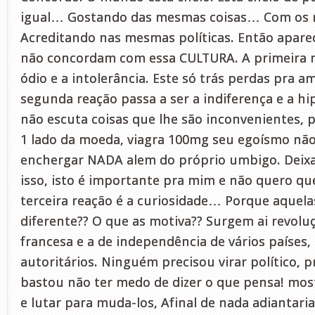
igual… Gostando das mesmas coisas… Com os
Acreditando nas mesmas políticas. Então apar
não concordam com essa CULTURA. A primeira r
ódio e a intolerância. Este só trás perdas pra a
segunda reação passa a ser a indiferença e a hi
não escuta coisas que lhe são inconvenientes, 
1 lado da moeda, viagra 100mg seu egoísmo não
enchergar NADA alem do próprio umbigo. Deixa
isso, isto é importante pra mim e não quero qu
terceira reação é a curiosidade… Porque aquel
diferente?? O que as motiva?? Surgem ai revoluç
francesa e a de independência de vários países,
autoritários. Ninguém precisou virar político, pr
bastou não ter medo de dizer o que pensa! most
e lutar para muda-los, Afinal de nada adiantari