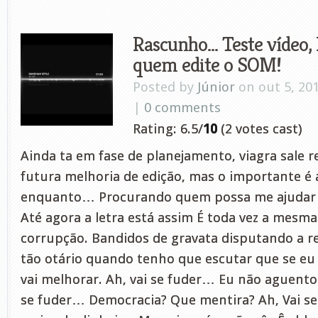
Rascunho… Teste vídeo,
quem edite o SOM!
Posted by
Júnior
on out 5, 20
|
0 comments
Rating: 6.5/
10
(2 votes cast)
Ainda ta em fase de planejamento, viagra sale 
futura melhoria de edição, mas o importante é a
enquanto… Procurando quem possa me ajudar n
Até agora a letra está assim É toda vez a mesm
corrupção. Bandidos de gravata disputando a re
tão otário quando tenho que escutar que se eu f
vai melhorar. Ah, vai se fuder… Eu não aguento 
se fuder… Democracia? Que mentira? Ah, Vai s