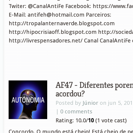
Twiter: @CanalAntiFe Facebook: https://www.f
E-Mail:
antifeh@hotmail.com
Parceiros:
http://tropalanternaverde.blogspot.com
http://hipocrisiaoff.blogspot.com http://socied
http://livrespensadores.net/ Canal CanalAntiFe
AF47 - Diferentes porem
acordou?
Posted by
Júnior
on jun 5, 201
|
0 comments
Rating: 10.0/
10
(1 vote cast)
Concordo. O mundo está cheio! Está cheio de 