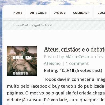
HOME
ARTIGOS
»
AVISOS
COLUNAS
»
DOC
Home
»
Posts Tagged
"
política"
Ateus, cristãos e o deba
Posted by
Mário César
on fev 
Ateísmo
|
1 comment
Rating: 10.0/
10
(5 votes cast)
Todos devem conhecer a imag
muito pelo Facebook, buy tendo sido publicada 
páginas. O motivo pelo qual ela foi criada chega
debate já cansou. E é verdade, cure qualquer d