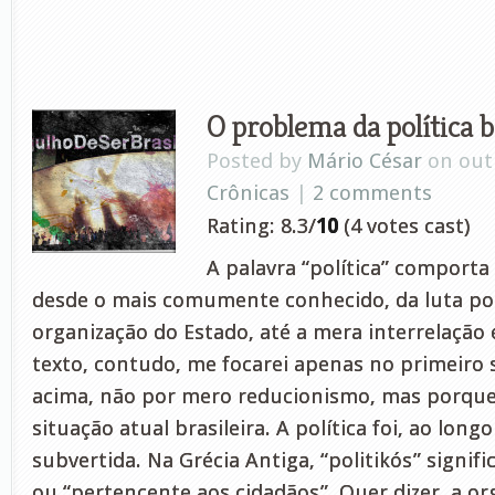
O problema da política b
Posted by
Mário César
on out 
Crônicas
|
2 comments
Rating: 8.3/
10
(4 votes cast)
A palavra “política” comporta
desde o mais comumente conhecido, da luta po
organização do Estado, até a mera interrelação
texto, contudo, me focarei apenas no primeiro s
acima, não por mero reducionismo, mas porque 
situação atual brasileira. A política foi, ao long
subvertida. Na Grécia Antiga, “politikós” signifi
ou “pertencente aos cidadãos”. Quer dizer, a or