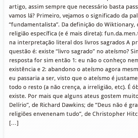
artigo, assim sempre que necessário basta passa
vamos lá? Primeiro, vejamos o significado da pa
“fundamentalista”. Da definição do Wiktionary,
religião específica (e é mais direta): fun.da.men.
na interpretação literal dos livros sagrados A p
questão é: existe “livro sagrado” no ateísmo? S
resposta for sim então 1: eu não o conheço nem 
existência e 2: abandono o ateísmo agora mesm
eu passaria a ser, visto que o ateísmo é justam
todo o resto (a não crença, a irreligião, etc). É ó
existe. Por mais que alguns ateus gostem muit
Delírio”, de Richard Dawkins; de “Deus não é gr
religiões envenenam tudo”, de Christopher Hi
[…]