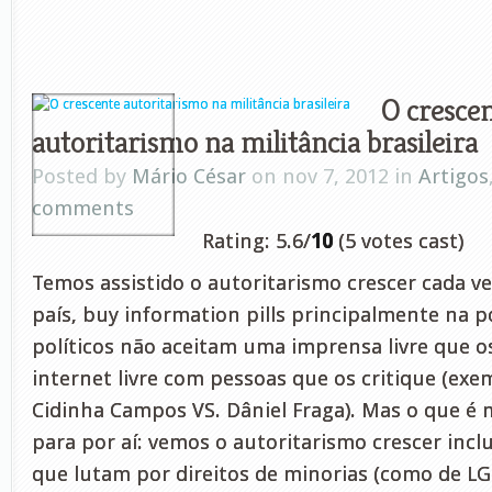
O cresce
autoritarismo na militância brasileira
Posted by
Mário César
on nov 7, 2012 in
Artigos
comments
Rating: 5.6/
10
(5 votes cast)
Temos assistido o autoritarismo crescer cada v
país, buy information pills principalmente na po
políticos não aceitam uma imprensa livre que o
internet livre com pessoas que os critique (exe
Cidinha Campos VS. Dâniel Fraga). Mas o que é m
para por aí: vemos o autoritarismo crescer inc
que lutam por direitos de minorias (como de LG