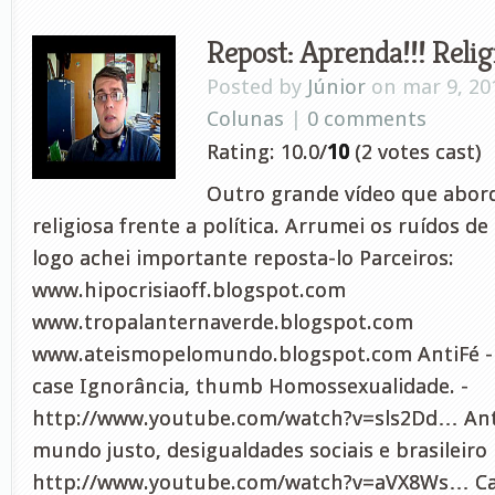
Repost: Aprenda!!! Religi
Posted by
Júnior
on mar 9, 20
Colunas
|
0 comments
Rating: 10.0/
10
(2 votes cast)
Outro grande vídeo que abor
religiosa frente a política. Arrumei os ruídos d
logo achei importante reposta-lo Parceiros:
www.hipocrisiaoff.blogspot.com
www.tropalanternaverde.blogspot.com
www.ateismopelomundo.blogspot.com AntiFé - 2
case Ignorância, thumb Homossexualidade. -
http://www.youtube.com/watch?v=sls2Dd… AntiF
mundo justo, desigualdades sociais e brasileiro
http://www.youtube.com/watch?v=aVX8Ws… Can