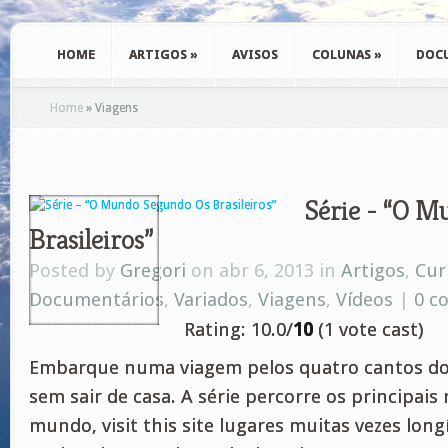
HOME
ARTIGOS
»
AVISOS
COLUNAS
»
DOC
Home
»
Viagens
Série - “O M
Brasileiros”
Posted by
Gregori
on abr 6, 2013 in
Artigos
,
Cur
Documentários
,
Variados
,
Viagens
,
Vídeos
|
0 c
Rating: 10.0/
10
(1 vote cast)
Embarque numa viagem pelos quatro cantos do 
sem sair de casa. A série percorre os principais 
mundo, visit this site lugares muitas vezes lon