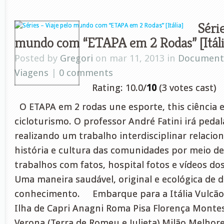
Série
mundo com “ETAPA em 2 Rodas” [Itáli
Posted by
Gregori
on mar 11, 2013 in
Document
Viagens
|
0 comments
Rating: 10.0/
10
(3 votes cast)
O ETAPA em 2 rodas une esporte, this ciência e
cicloturismo. O professor André Fatini irá ped
realizando um trabalho interdisciplinar relacio
história e cultura das comunidades por meio d
trabalhos com fatos, hospital fotos e vídeos dos
Uma maneira saudável, original e ecológica de d
conhecimento. Embarque para a Itália Vulcão 
Ilha de Capri Anagni Roma Pisa Florença Monte
Verona (Terra de Romeu e Julieta) Milão Melh