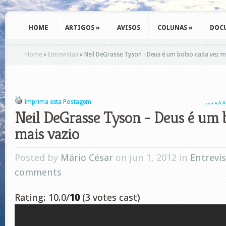
HOME
ARTIGOS
»
AVISOS
COLUNAS
»
DOC
Home
»
Entrevistas
»
Neil DeGrasse Tyson - Deus é um bolso cada vez m
Imprima esta Postagem
A
A
A
A
A
A
A
Neil DeGrasse Tyson - Deus é um b
mais vazio
Posted by
Mário César
on jun 1, 2012 in
Entrevi
comments
Rating: 10.0/
10
(3 votes cast)