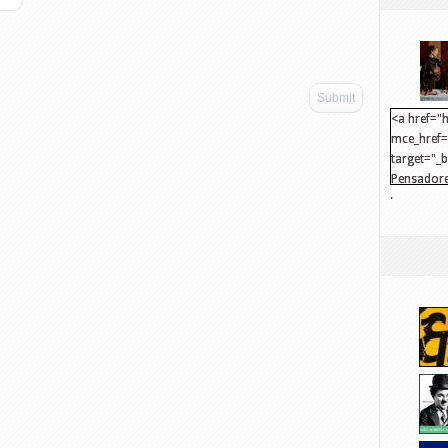
<a href="h
mce_href="
target="_
Pensadore
.
src="http
mce_src="
</a>