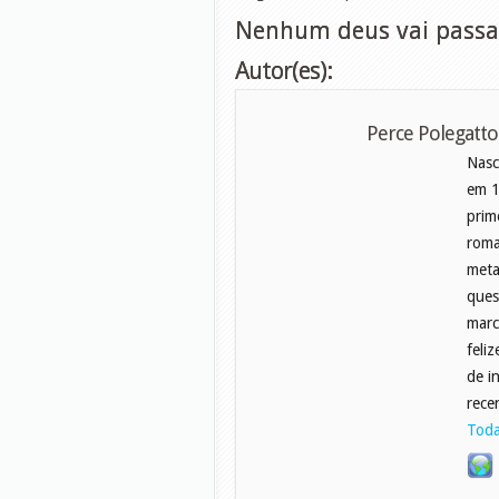
Nenhum deus vai passar 
Autor(es):
Perce Polegatto
Nasc
em 1
prim
roma
meta
ques
marc
feli
de i
rece
Toda