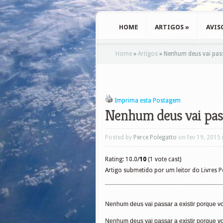
HOME
ARTIGOS
»
AVIS
Home
»
Artigos
»
Nenhum deus vai pass
Imprima esta Postagem
Nenhum deus vai pass
Posted by
Perce Polegatto
on fev 19, 2015 
Rating: 10.0/
10
(1 vote cast)
Artigo submetido por um leitor do Livres 
Nenhum deus vai passar a existir porque vo
Nenhum deus vai passar a existir porque voc