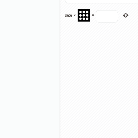
sete
×
=