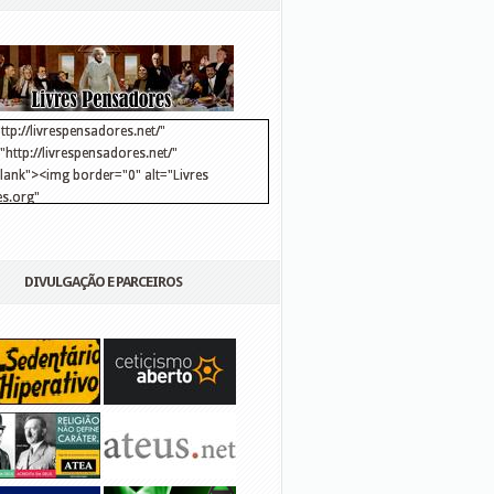
ttp://livrespensadores.net/"
http://livrespensadores.net/"
blank"><img border="0" alt="Livres
s.org"
://lh6.ggpht.com/_25pDjsdjolQ/TNSgK1CylTI/AAAAAAAAAFk/u8d6kvYMhVc/Banner
http://lh6.ggpht.com/_25pDjsdjolQ/TNSgK1CylTI/AAAAAAAAAFk/u8d6kvYMhVc/Ba
DIVULGAÇÃO E PARCEIROS