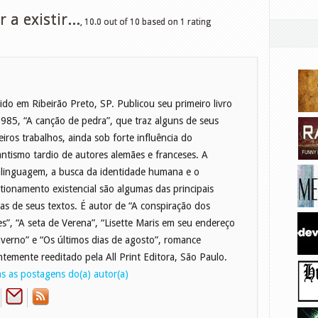
a existir...
,
10.0
out of
10
based on
1
rating
ido em Ribeirão Preto, SP. Publicou seu primeiro livro
985, “A canção de pedra”, que traz alguns de seus
eiros trabalhos, ainda sob forte influência do
ntismo tardio de autores alemães e franceses. A
linguagem, a busca da identidade humana e o
tionamento existencial são algumas das principais
as de seus textos. É autor de “A conspiração dos
zes”, “A seta de Verena”, “Lisette Maris em seu endereço
nverno” e “Os últimos dias de agosto”, romance
ntemente reeditado pela All Print Editora, São Paulo.
s as postagens do(a) autor(a)