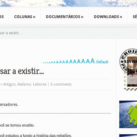
OS
COLUNAS
»
DOCUMENTÁRIOS
»
DOWNLOADS
»
SÉ
ar a existir…
A
A
A
A
A
A
A
A
A
Default
A
A
A
A
A
A
A
A
ar a existir…
in
Artigos
,
Ateísmo
,
Leitores
|
0 comments
Pensadores.
cê se tornou erudito.
ê estudou a fundo a história das religiões.