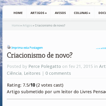
HOME
ARTIGOS
»
AVISOS
COLUNAS
»
DOC
Home
»
Artigos
»
Criacionismo de novo?
Imprima esta Postagem
A
A
A
A
A
A
A
Criacionismo de novo?
Posted by
Perce Polegatto
on fev 21, 2015 in
Art
Ciência
,
Leitores
|
0 comments
Rating: 7.5/
10
(2 votes cast)
Artigo submetido por um leitor do Livres Pensa