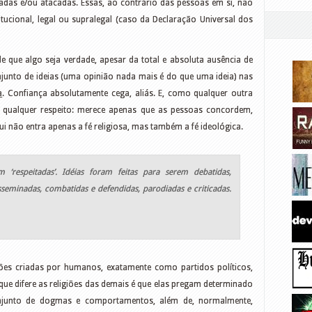
cadas e/ou atacadas. Essas, ao contrário das pessoas em si, não
tucional, legal ou supralegal (caso da Declaração Universal dos
e que algo seja verdade, apesar da total e absoluta ausência de
njunto de ideias (uma opinião nada mais é do que uma ideia) nas
a
. Confiança absolutamente cega, aliás. E, como qualquer outra
e qualquer respeito: merece apenas que as pessoas concordem,
i não entra apenas a fé religiosa, mas também a fé ideológica.
 ‘respeitadas’. Idéias foram feitas para serem debatidas,
isseminadas, combatidas e defendidas, parodiadas e criticadas.
ções criadas por humanos, exatamente como partidos políticos,
 que difere as religiões das demais é que elas pregam determinado
onjunto de dogmas e comportamentos, além de, normalmente,