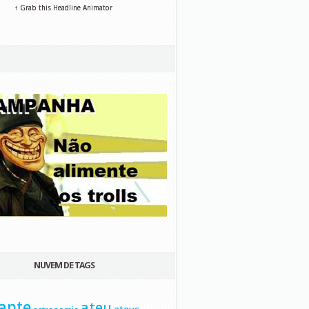
↑ Grab this Headline Animator
NUVEM DE TAGS
ante
ateu