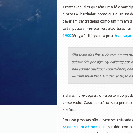
Crentes (aqueles que têm uma fé e partic
direitos e liberdades, como qualquer um 
deveriam ser tratadas como um fim em s
toda pessoa merece respeito. Isso, e
1988
(Artigo 1, III) quanto pela
Declaração
“No reino dos fins, tudo tem ou um p
substituída por algo equivalente; por 
não admite qualquer equivalência, co
—
Immanuel Kant, Fundamentação da M
É claro, há exceções: o respeito não pod
preservado. Caso contrário será perdido
história.
Por isso pessoas não devem ser criticadas
Argumentum ad hominem
ser tido como u