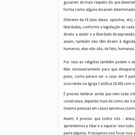
gozarem de mais respeito do que deveria
forma como alguns encaram determinados p
Diferente da fé (das ideias, opiniões, etc)
liberdades, conforme a legislação de cada
direito a existir e a liberdade de express
assim, também não têm direito à dignida
humanos, elas não são, de fato, humanas
Por isso as religiões também podem e de
Não necessariamente para que desapare
povo, como parece ser o caso em 9 paíse
ocorrendo na Igreja Católica (ICAR) com 
É preciso lembrar ainda que nem toda crít
construtiva, depende mais de como ela é en
mesmo pessoas em casos extremos (como o 
Assim, é preciso que todos nós - ateus,
aprendamos a lidar e a separar isso tudo.
parte alguma. Precisamos nos focar nos 