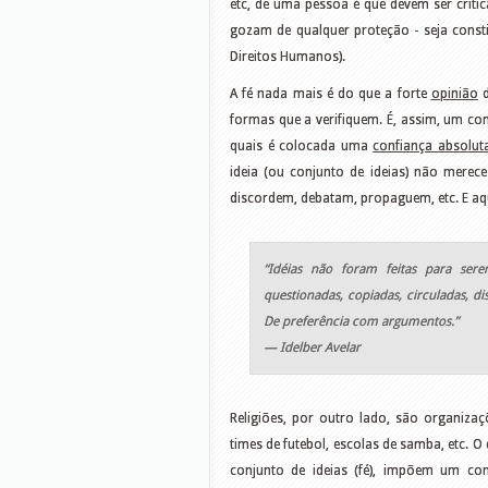
etc, de uma pessoa é que devem ser criti
gozam de qualquer proteção - seja consti
Direitos Humanos).
A fé nada mais é do que a forte
opinião
d
formas que a verifiquem. É, assim, um co
quais é colocada uma
confiança absolut
ideia (ou conjunto de ideias) não merec
discordem, debatam, propaguem, etc. E aqu
“Idéias não foram feitas para serem
questionadas, copiadas, circuladas, d
De preferência com argumentos.”
— Idelber Avelar
Religiões, por outro lado, são organiza
times de futebol, escolas de samba, etc. O
conjunto de ideias (fé), impõem um c