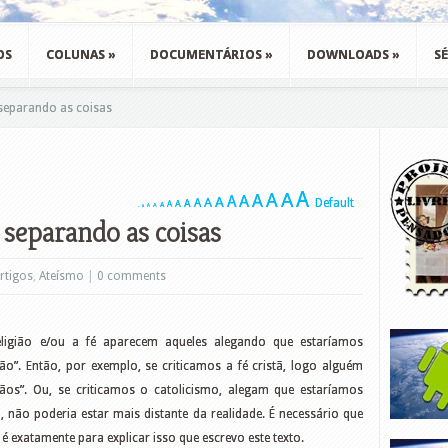
OS
COLUNAS
»
DOCUMENTÁRIOS
»
DOWNLOADS
»
SÉ
- separando as coisas
A
A
A
A
A
A
A
A
A
Default
A
A
A
A
A
A
A
A
- separando as coisas
rtigos
,
Ateísmo
|
0 comments
eligião e/ou a fé aparecem aqueles alegando que estaríamos
ão”. Então, por exemplo, se criticamos a fé cristã, logo alguém
ãos”. Ou, se criticamos o catolicismo, alegam que estaríamos
, não poderia estar mais distante da realidade. É necessário que
 é exatamente para explicar isso que escrevo este texto.