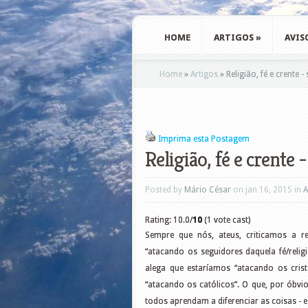
HOME
ARTIGOS
»
AVIS
Home
»
Artigos
»
Religião, fé e crente 
Imprima esta Postagem
Religião, fé e crente 
Posted by
Mário César
on jan 16, 2015 in
A
Rating: 10.0/
10
(1 vote cast)
Sempre que nós, ateus, criticamos a r
“atacando os seguidores daquela fé/religi
alega que estaríamos “atacando os crist
“atacando os católicos”. O que, por óbvio
todos aprendam a diferenciar as coisas - e