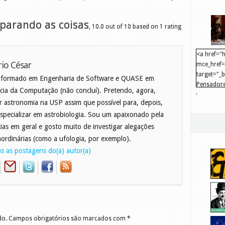
separando as coisas
,
10.0
out of
10
based on
1
rating
<a href="h
io César
mce_href="
target="_
 formado em Engenharia de Software e QUASE em
Pensadore
cia da Computação (não concluí). Pretendo, agora,
.
src="http
r astronomia na USP assim que possível para, depois,
mce_src="
specializar em astrobiologia. Sou um apaixonado pela
</a>
cias em geral e gosto muito de investigar alegações
aordinárias (como a ufologia, por exemplo).
s as postagens do(a) autor(a)
do.
Campos obrigatórios são marcados com
*