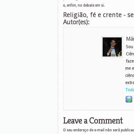
e, enfim, no debate em si.
Religião, fé e crente - 
Autor(es):
Már
Sou
Ciên
faze
me e
ciên
extr
Toda
Leave a Comment
O seu endereço de e-mail não será publica