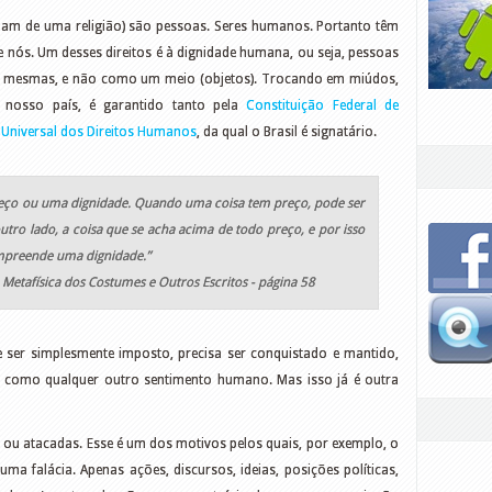
ipam de uma religião) são pessoas. Seres humanos. Portanto têm
de
nós. Um desses direitos é à dignidade humana, ou seja, pessoas
i mesmas, e não como um meio (objetos). Trocando em miúdos,
m nosso país, é garantido tanto pela
Constituição Federal de
 Universal dos Direitos Humanos
, da qual o Brasil é signatário.
reço ou uma dignidade. Quando uma coisa tem preço, pode ser
outro lado, a coisa que se acha acima de todo preço, e por isso
mpreende uma dignidade.”
etafísica dos Costumes e Outros Escritos
- página 58
e ser simplesmente imposto, precisa ser conquistado e mantido,
, como qualquer outro sentimento humano. Mas isso já é outra
 ou atacadas. Esse é um dos motivos pelos quais, por exemplo, o
ma falácia. Apenas ações, discursos, ideias, posições políticas,