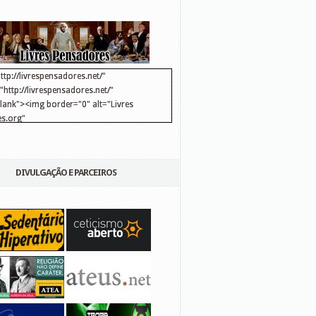
ttp://livrespensadores.net/"
http://livrespensadores.net/"
blank"><img border="0" alt="Livres
s.org"
://lh6.ggpht.com/_25pDjsdjolQ/TNSgK1CylTI/AAAAAAAAAFk/u8d6kvYMhVc/Banner
http://lh6.ggpht.com/_25pDjsdjolQ/TNSgK1CylTI/AAAAAAAAAFk/u8d6kvYMhVc/Ba
DIVULGAÇÃO E PARCEIROS