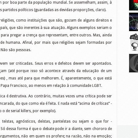
m por boa parte da população mundial. Se assemelham, assim, à
artidos políticos (guardadas as devidas proporções, claro).
, religiões, como instituições que são, gozam de alguns direitos e
 país, que são inerentes à sua atuação. Alguns exemplos seriam o
ão para pregar a crença que representam, entre outros. Mas, ainda
de humana. Afinal, por mais que religiões sejam formadas por
. Não são pessoas.
vem ser criticadas. Seus erros e defeitos devem ser apontados.
çam (até porque isso só acontece através da educação de um
s) , mas até para que melhorem. É, aparentemente, o que está
o Papa Francisco, ao menos em relação à comunidade LGBT.
ica é destrutiva. Ao contrário, muitas vezes uma crítica pode ser
carada, do que como ela é feita. E nada está “acima de críticas” -
de serial killers, por exemplo).
 teístas, agnósticos, deístas, panteístas ou sejam o que for -
 Só dessa forma é que o debate pode ir a diante, sem chororo de
argumentos, não em quem os profere; na razão, não na emoção;