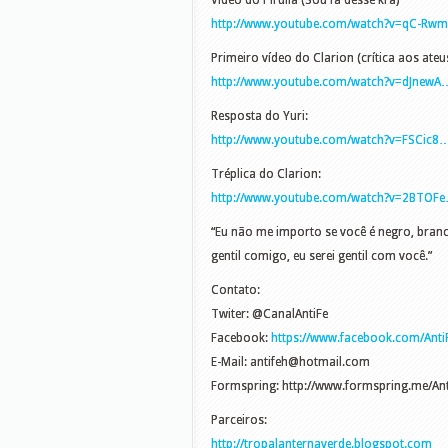
Vídeo do Pirulla (Sou fã desse kra)
http://www.youtube.com/watch?v=qC-Rw
Primeiro vídeo do Clarion (crítica aos ateu
http://www.youtube.com/watch?v=dJnewA
Resposta do Yuri:
http://www.youtube.com/watch?v=FSCic8
Tréplica do Clarion:
http://www.youtube.com/watch?v=2BTOF
“Eu não me importo se você é negro, branco,
gentil comigo, eu serei gentil com você.”
Contato:
Twiter: @CanalAntiFe
Facebook:
https://www.facebook.com/Anti
E-Mail:
antifeh@hotmail.com
Formspring: http://www.formspring.me/Ant
Parceiros:
http://tropalanternaverde.blogspot.com