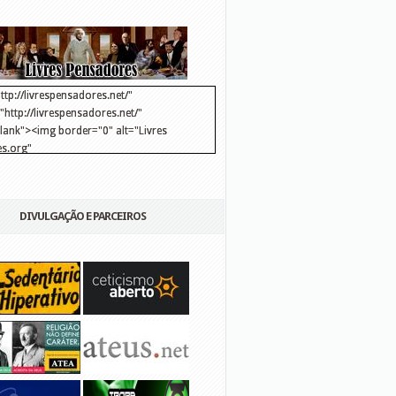
ttp://livrespensadores.net/"
http://livrespensadores.net/"
blank"><img border="0" alt="Livres
s.org"
://lh6.ggpht.com/_25pDjsdjolQ/TNSgK1CylTI/AAAAAAAAAFk/u8d6kvYMhVc/Banner
http://lh6.ggpht.com/_25pDjsdjolQ/TNSgK1CylTI/AAAAAAAAAFk/u8d6kvYMhVc/Ba
DIVULGAÇÃO E PARCEIROS