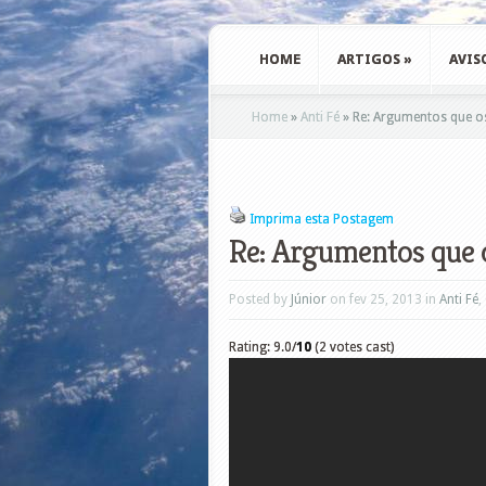
HOME
ARTIGOS
»
AVIS
Home
»
Anti Fé
»
Re: Argumentos que o
Imprima esta Postagem
Re: Argumentos que 
Posted by
Júnior
on fev 25, 2013 in
Anti Fé
,
Rating: 9.0/
10
(2 votes cast)