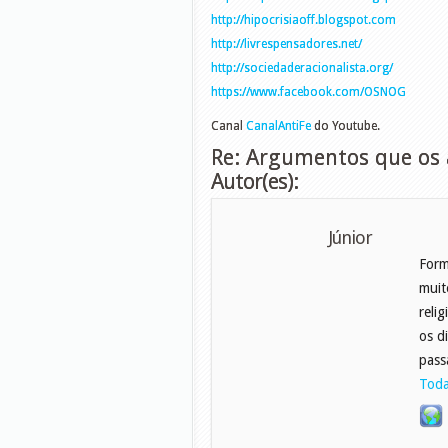
http://hipocrisiaoff.blogspot.com
http://livrespensadores.net/
http://sociedaderacionalista.org/
https://www.facebook.com/OSNOG
Canal
CanalAntiFe
do Youtube.
Re: Argumentos que os a
Autor(es):
Júnior
For
muit
reli
os d
pass
Toda