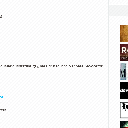
m…
s)
…
…
e…
 hétero, bissexual, gay, ateu, cristão, rico ou pobre. Se você for
Fe
ifeh