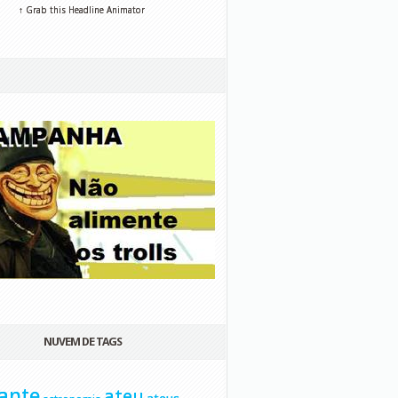
↑ Grab this Headline Animator
NUVEM DE TAGS
ante
ateu