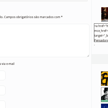
do.
Campos obrigatórios são marcados com
*
<a href="h
mce_href="
target="_
Pensadore
.
src="http
mce_src="
</a>
 via e-mail