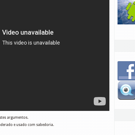
stes argumentos.
derado e usado com sabedoria.