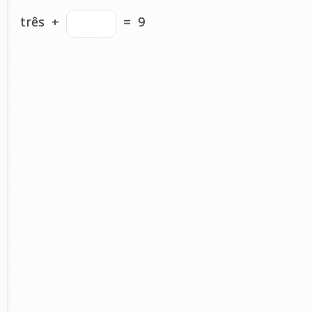
três
+
=
9