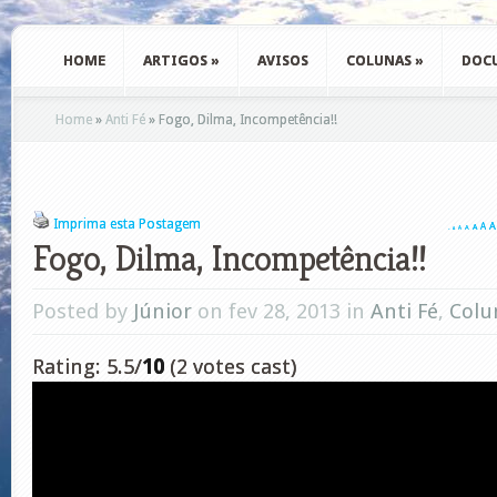
HOME
ARTIGOS
»
AVISOS
COLUNAS
»
DOC
Home
»
Anti Fé
»
Fogo, Dilma, Incompetência!!
Imprima esta Postagem
A
A
A
A
A
A
A
Fogo, Dilma, Incompetência!!
Posted by
Júnior
on fev 28, 2013 in
Anti Fé
,
Colu
Rating: 5.5/
10
(2 votes cast)