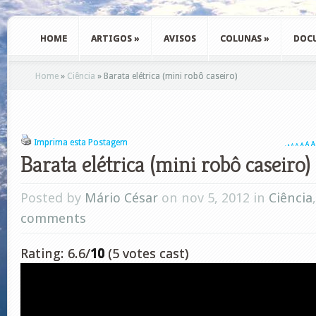
HOME
ARTIGOS
»
AVISOS
COLUNAS
»
DOC
Home
»
Ciência
»
Barata elétrica (mini robô caseiro)
Imprima esta Postagem
A
A
A
A
A
A
A
Barata elétrica (mini robô caseiro)
Posted by
Mário César
on nov 5, 2012 in
Ciência
comments
Rating: 6.6/
10
(5 votes cast)