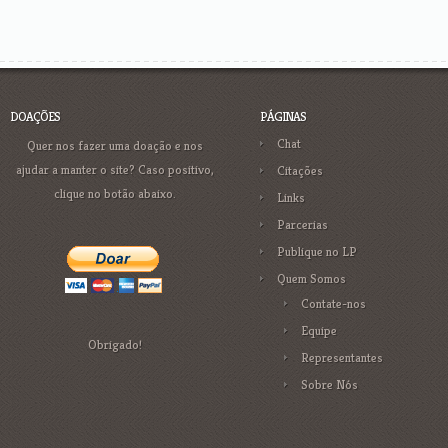
DOAÇÕES
PÁGINAS
Chat
Quer nos fazer uma doação e nos
ajudar a manter o site? Caso positivo,
Citações
clique no botão abaixo.
Links
Parcerias
Publique no LP
Quem Somos
Contate-nos
Equipe
Obrigado!
Representantes
Sobre Nós