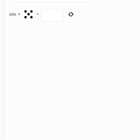
oito
×
=