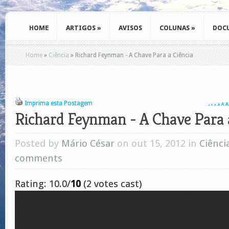
HOME
ARTIGOS
»
AVISOS
COLUNAS
»
DOC
Home
»
Ciência
»
Richard Feynman - A Chave Para a Ciência
Imprima esta Postagem
A
A
A
A
A
A
A
Richard Feynman - A Chave Para 
Posted by
Mário César
on out 15, 2012 in
Ciênci
comments
Rating: 10.0/
10
(2 votes cast)