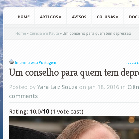
HOME
ARTIGOS
»
AVISOS
COLUNAS
»
DOC
Home
»
Ciência em Pauta
»
Um conselho para quem tem depressão
Imprima esta Postagem
A
A
A
A
A
A
A
Um conselho para quem tem depr
Posted by
Yara Laiz Souza
on jan 18, 2016 in
Ciê
comments
Rating: 10.0/
10
(1 vote cast)