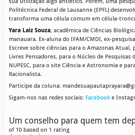
sua utilização algo antiético. Porém, uma pesqu
Politécnica Federal de Lausanne (EPFL) desenvo
transforma uma célula comum em célula-tronc
Yara Laiz Souza
, acadêmica de Ciências Biológic
manauara. Ex-aluna do IFAM/CMDI, ex-pesquisa
Escreve sobre ciências para o Amazonas Atual, 
Livres Pensadores, para o Núcleo de Pesquisas d
NUPESC, para o site Ciência e Astronomia e para
Racionalista.
Participe da coluna:
mandesuapautaprayara@g
Sigam-nos nas redes sociais:
Facebook
e Instag
Um conselho para quem tem dep
of
10
based on
1
rating