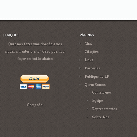
DOAÇÕES
PÁGINAS
Chat
Quer nos fazer uma doação e nos
ajudar a manter o site? Caso positivo,
Citações
clique no botão abaixo.
Links
Parcerias
Publique no LP
Quem Somos
Contate-nos
Equipe
Obrigado!
Representantes
Sobre Nós