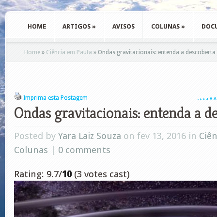
HOME
ARTIGOS
»
AVISOS
COLUNAS
»
DOC
Home
»
Ciência em Pauta
»
Ondas gravitacionais: entenda a descoberta
Imprima esta Postagem
A
A
A
A
A
A
A
Ondas gravitacionais: entenda a d
Posted by
Yara Laiz Souza
on fev 13, 2016 in
Ciê
Colunas
|
0 comments
Rating: 9.7/
10
(3 votes cast)