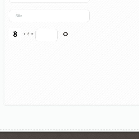
+
6
=