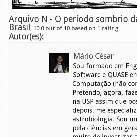
Arquivo N - O período sombrio d
Brasil
,
10.0
out of
10
based on
1
rating
Autor(es):
Mário César
Sou formado em Eng
Software e QUASE em
Computação (não con
Pretendo, agora, faz
na USP assim que pos
depois, me especiali
astrobiologia. Sou 
pela ciências em gera
muito de investigar 