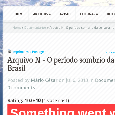
HOME
ARTIGOS
»
AVISOS
COLUNAS
»
DOC
Home
»
Documentários
»
Arquivo N - O período sombrio da censura no 
Imprima esta Postagem
A
A
A
A
A
A
A
Arquivo N - O período sombrio da
Brasil
Posted by
Mário César
on jul 6, 2013 in
Documen
0 comments
Rating: 10.0/
10
(1 vote cast)