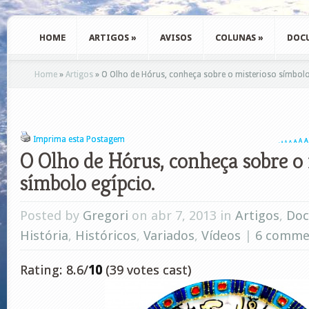
HOME
ARTIGOS
»
AVISOS
COLUNAS
»
DOC
Home
»
Artigos
»
O Olho de Hórus, conheça sobre o misterioso símbolo
Imprima esta Postagem
A
A
A
A
A
A
A
O Olho de Hórus, conheça sobre o 
símbolo egípcio.
Posted by
Gregori
on abr 7, 2013 in
Artigos
,
Doc
História
,
Históricos
,
Variados
,
Vídeos
|
6 comme
Rating: 8.6/
10
(39 votes cast)