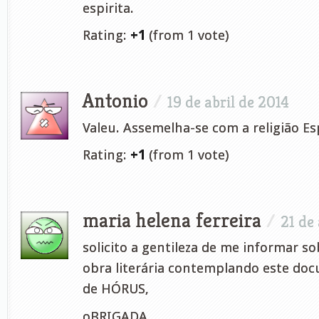
espirita.
Rating:
+1
(from 1 vote)
Antonio
/
19 de abril de 2014
Valeu. Assemelha-se com a religião Esp
Rating:
+1
(from 1 vote)
maria helena ferreira
/
21 de 
solicito a gentileza de me informar so
obra literária contemplando este do
de HÓRUS,
oBRIGADA