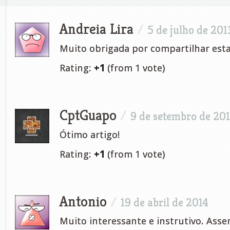
Andreia Lira
/
5 de julho de 201
Muito obrigada por compartilhar esta 
Rating:
+1
(from 1 vote)
CptGuapo
/
9 de setembro de 20
Ótimo artigo!
Rating:
+1
(from 1 vote)
Antonio
/
19 de abril de 2014
Muito interessante e instrutivo. Asse