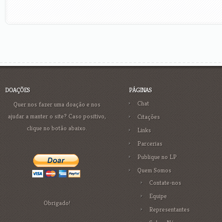
DOAÇÕES
PÁGINAS
Chat
Quer nos fazer uma doação e nos
ajudar a manter o site? Caso positivo,
Citações
clique no botão abaixo.
Links
Parcerias
Publique no LP
Quem Somos
Contate-nos
Equipe
Obrigado!
Representantes