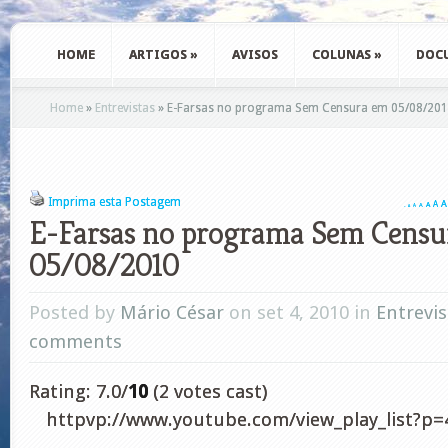
HOME
ARTIGOS
»
AVISOS
COLUNAS
»
DOC
Home
»
Entrevistas
»
E-Farsas no programa Sem Censura em 05/08/20
Imprima esta Postagem
A
A
A
A
A
A
A
E-Farsas no programa Sem Censu
05/08/2010
Posted by
Mário César
on set 4, 2010 in
Entrevis
comments
Rating: 7.0/
10
(2 votes cast)
httpvp://www.youtube.com/view_play_list?p