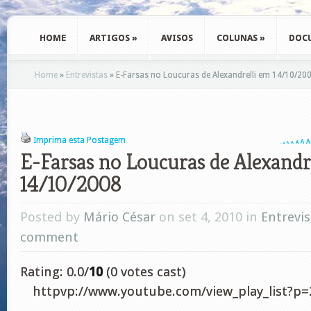
HOME
ARTIGOS
»
AVISOS
COLUNAS
»
DOC
Home
»
Entrevistas
»
E-Farsas no Loucuras de Alexandrelli em 14/10/20
Imprima esta Postagem
A
A
A
A
A
A
A
E-Farsas no Loucuras de Alexandr
14/10/2008
Posted by
Mário César
on set 4, 2010 in
Entrevis
comment
Rating: 0.0/
10
(0 votes cast)
httpvp://www.youtube.com/view_play_list?p