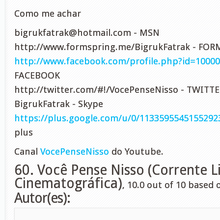
Como me achar
bigrukfatrak@hotmail.com
- MSN
http://www.formspring.me/BigrukFatrak - FO
http://www.facebook.com/profile.php?id=1000
FACEBOOK
http://twitter.com/#!/VocePenseNisso - TWITT
BigrukFatrak - Skype
https://plus.google.com/u/0/1133595545155292
plus
Canal
VocePenseNisso
do Youtube.
60. Você Pense Nisso (Corrente Li
Cinematográfica)
,
10.0
out of
10
based 
Autor(es):