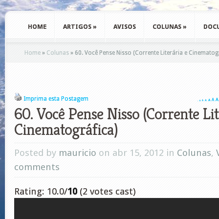
HOME
ARTIGOS
»
AVISOS
COLUNAS
»
DOC
Home
»
Colunas
»
60. Você Pense Nisso (Corrente Literária e Cinematog
Imprima esta Postagem
A
A
A
A
A
A
A
60. Você Pense Nisso (Corrente Lit
Cinematográfica)
Posted by
mauricio
on abr 15, 2012 in
Colunas
,
comments
Rating: 10.0/
10
(2 votes cast)