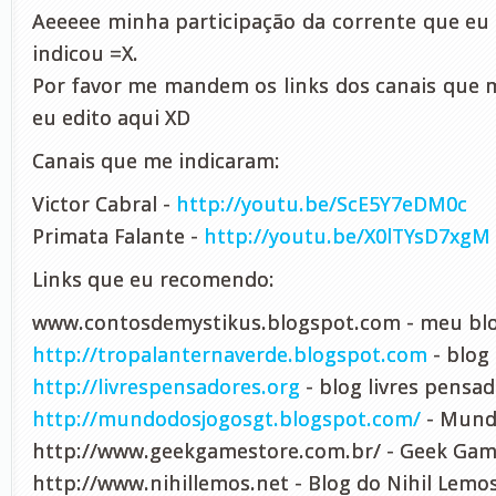
Aeeeee minha participação da corrente que e
indicou =X.
Por favor me mandem os links dos canais que 
eu edito aqui XD
Canais que me indicaram:
Victor Cabral -
http://youtu.be/ScE5Y7eDM0c
Primata Falante -
http://youtu.be/X0lTYsD7xgM
Links que eu recomendo:
www.contosdemystikus.blogspot.com - meu bl
http://tropalanternaverde.blogspot.com
- blog
http://livrespensadores.org
- blog livres pensa
http://mundodosjogosgt.blogspot.com/
- Mund
http://www.geekgamestore.com.br/ - Geek Gam
http://www.nihillemos.net - Blog do Nihil Lemo