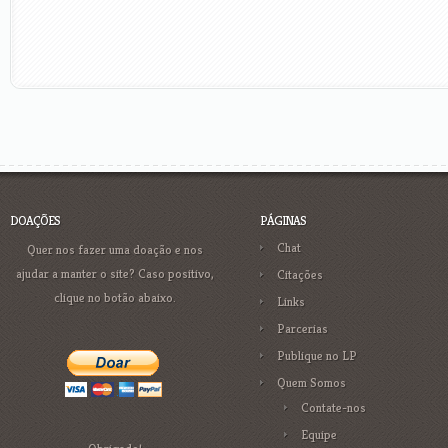
DOAÇÕES
PÁGINAS
Chat
Quer nos fazer uma doação e nos
ajudar a manter o site? Caso positivo,
Citações
clique no botão abaixo.
Links
Parcerias
Publique no LP
Quem Somos
Contate-nos
Equipe