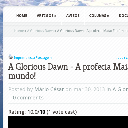
HOME
ARTIGOS
»
AVISOS
COLUNAS
»
DOC
Home
»
A Glorious Dawn
»
A Glorious Dawn - A profecia Maia: É o fim 
Imprima esta Postagem
A
A
A
A
A
A
A
A Glorious Dawn - A profecia Maia
mundo!
Posted by
Mário César
on mar 30, 2013 in
A Glo
|
0 comments
Rating: 10.0/
10
(1 vote cast)