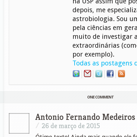
na USP assim que pos
depois, me especiali
astrobiologia. Sou 
pela ciências em gera
muito de investigar 
extraordinárias (com
por exemplo).
Todas as postagens d
ONE COMMENT
Antonio Fernando Medeiros 
/
26 de março de 2015
Ótimo texto! Ainda mais quando ele 