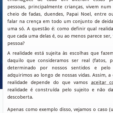
pessoas, principalmente crianças, vivem num
cheio de fadas, duendes, Papai Noel, entre o
falar na crença em todo um conjunto de dei
uma só. A questão é: como definir qual realida
que cada uma delas é, ou ao menos parece ser, 
pessoa?
A
realidade está sujeita
às
escolhas
que fazem
d
aquilo
que consideramos ser
real
(
fato
s
, p
determinado
por nossos
sentidos e
pelo
adquirimos ao longo de nossas vidas
.
Assim
, a
realidade depende d
o que vamos
aceitar 
realidade é construída pelo sujeito
e
não da
descoberta.
Apenas como exemplo disso, vejamos o caso (u