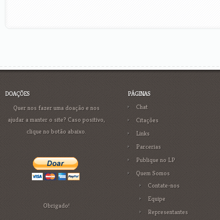
DOAÇÕES
PÁGINAS
Chat
Quer nos fazer uma doação e nos
ajudar a manter o site? Caso positivo,
Citações
clique no botão abaixo.
Links
Parcerias
Publique no LP
Quem Somos
Contate-nos
Equipe
Obrigado!
Representantes