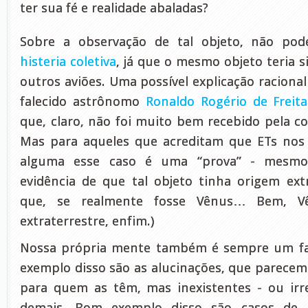
ter sua fé e realidade abaladas?
Sobre a observação de tal objeto, não pod
histeria coletiva
, já que o mesmo objeto teria s
outros aviões. Uma possível explicação racional 
falecido
astrônomo
Ronaldo Rogério de Freit
que, claro, não foi muito bem recebido pela c
Mas para aqueles que acreditam que ETs nos 
alguma esse caso é uma “prova” - mesmo
evidência de que tal objeto tinha origem ext
que, se realmente fosse Vênus… Bem, V
extraterrestre, enfim.)
Nossa própria mente também é sempre um fa
exemplo disso são as alucinações, que parece
para quem as têm, mas inexistentes - ou irr
demais. Bom exemplo disso são casos de 