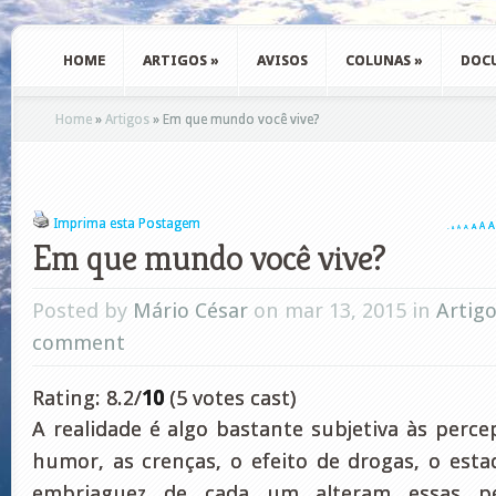
HOME
ARTIGOS
»
AVISOS
COLUNAS
»
DOC
Home
»
Artigos
»
Em que mundo você vive?
Imprima esta Postagem
A
A
A
A
A
A
A
Em que mundo você vive?
Posted by
Mário César
on mar 13, 2015 in
Artig
comment
Rating: 8.2/
10
(5 votes cast)
A realidade é algo bastante subjetiva às perc
humor, as crenças, o efeito de drogas, o est
embriaguez de cada um alteram essas pe