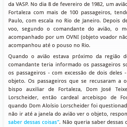
da VASP.
No dia 8 de fevereiro de 1982, um avi
Fortaleza com mais de 100 passageiros
, ten
Paulo, com escala no Rio de Janeiro. Depois d
voo, segundo o comandante do avião, o m
acompanhado por um OVNI (objeto voador não 
acompanhou até o pouso no Rio.
Quando o avião estava próximo da região d
comandante teria informado os passageiros s
os passageiros - com excessão de dois deles 
objeto. Os passageiros que se recusaram a o
bispo auxiliar de Fortaleza, Dom José Teixe
Lorscheider, então cardeal arcebispo d
e Fo
quando Dom Aloísio Lorscheider
foi
questionad
não ir até a janela do avião ver o objeto, resp
saber dessas coisas”
.
Não queria saber dessas c