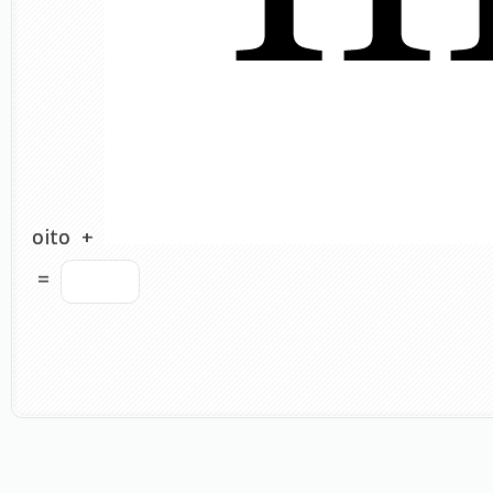
oito
+
=