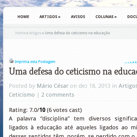
HOME
ARTIGOS
»
AVISOS
COLUNAS
»
DOC
Home
»
Artigos
»
Uma defesa do ceticismo na educação
Imprima esta Postagem
A
A
A
A
A
A
A
Uma defesa do ceticismo na educa
Posted by
Mário César
on dez 18, 2013 in
Artigo
Ceticismo
|
2 comments
Rating: 7.0/
10
(6 votes cast)
A palavra “disciplina” tem diversos signifi
ligados à educação até aqueles ligados ao mi
desses sentidos têm, porém, se perdido com 