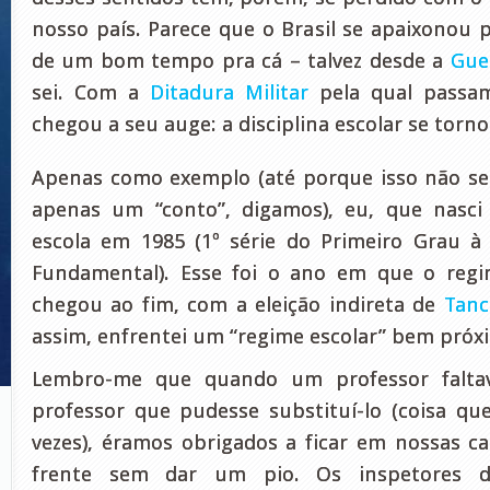
nosso país. Parece que o Brasil se apaixonou pe
de um bom tempo pra cá – talvez desde a
Gue
sei. Com a
Ditadura Militar
pela qual passam
chegou a seu auge: a disciplina escolar se torno
Apenas como exemplo (até porque isso não serv
apenas um “conto”, digamos), eu, que nasci
escola em 1985 (1º série do Primeiro Grau à
Fundamental). Esse foi o ano em que o regim
chegou ao fim, com a eleição indireta de
Tanc
assim, enfrentei um “regime escolar” bem próxi
Lembro-me que quando um professor falta
professor que pudesse substituí-lo (coisa qu
vezes), éramos obrigados a ficar em nossas car
frente sem dar um pio. Os inspetores 