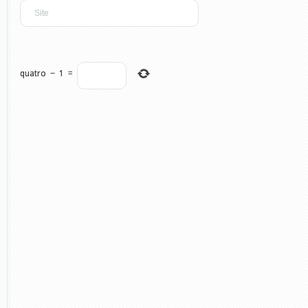
quatro
−
1
=