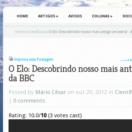
HOME
ARTIGOS
»
AVISOS
COLUNAS
»
DOC
Home
»
Científicos
»
O Elo: Descobrindo nosso mais antigo ancestral - 
Imprima esta Postagem
A
A
A
A
A
A
A
O Elo: Descobrindo nosso mais ant
da BBC
Posted by
Mário César
on out 20, 2012 in
Cientí
|
0 comments
Rating: 10.0/
10
(3 votes cast)