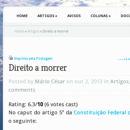
HOME
ARTIGOS
»
AVISOS
COLUNAS
»
DOC
Home
»
Artigos
»
Direito a morrer
Imprima esta Postagem
A
A
A
A
A
A
A
Direito a morrer
Posted by
Mário César
on out 2, 2013 in
Artigos
comments
Rating: 6.3/
10
(6 votes cast)
No caput do artigo 5º da
Constituição Federal d
o seguinte: