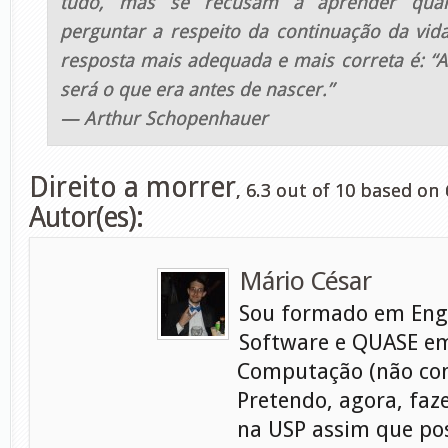
tudo, mas se recusam a aprender qual
perguntar a respeito da continuação da vid
resposta mais adequada e mais correta é: “
será o que era antes de nascer.”
— Arthur Schopenhauer
Direito a morrer
,
6.3
out of
10
based on
Autor(es):
Mário César
Sou formado em Eng
Software e QUASE em
Computação (não con
Pretendo, agora, faz
na USP assim que pos