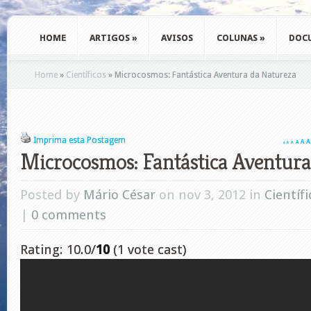
HOME
ARTIGOS
»
AVISOS
COLUNAS
»
DOC
Home
»
Científicos
»
Microcosmos: Fantástica Aventura da Natureza
Imprima esta Postagem
A
A
A
A
A
A
A
Microcosmos: Fantástica Aventura
Posted by
Mário César
on nov 3, 2012 in
Científi
|
0 comments
Rating: 10.0/
10
(1 vote cast)