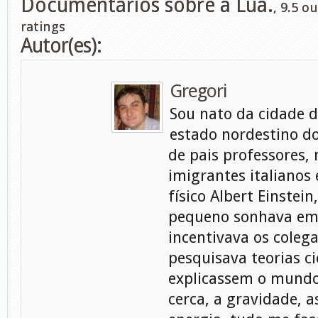
Documentários sobre a Lua.
,
9.5
ou
ratings
Autor(es):
Gregori
Sou nato da cidade d
estado nordestino do
de pais professores, 
imigrantes italianos
físico Albert Einstein
pequeno sonhava em s
incentivava os coleg
pesquisava teorias ci
explicassem o mundo
cerca, a gravidade, a