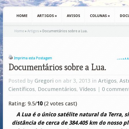
HOME
ARTIGOS
»
AVISOS
COLUNAS
»
DOC
Home
»
Artigos
»
Documentários sobre a Lua.
Imprima esta Postagem
A
A
A
A
A
A
A
Documentários sobre a Lua.
Posted by
Gregori
on abr 3, 2013 in
Artigos
,
Ast
Científicos
,
Documentários
,
Vídeos
|
0 commen
Rating: 9.5/
10
(2 votes cast)
A Lua é o único satélite natural da Terra, 
distância de cerca de 384.405 km do nosso p