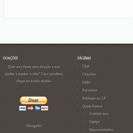
DOAÇÕES
PÁGINAS
Chat
Quer nos fazer uma doação e nos
ajudar a manter o site? Caso positivo,
Citações
clique no botão abaixo.
Links
Parcerias
Publique no LP
Quem Somos
Contate-nos
Equipe
Obrigado!
Representantes