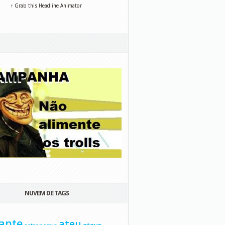
↑ Grab this Headline Animator
NUVEM DE TAGS
ante
ateu