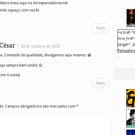
ídeos meus aqui no livrespensadores.net
idindo espaço com vocês
Reply
<a href="h
mce_href="
César
/
target="_
22 de outubro de 2012
Pensadore
ipe. Conteúdo de qualidade, divulgamos aqui mesmo. 😀
.
src="http
mce_src="
seja sempre bem vindo! 😉
</a>
rom 0 votes)
Reply
do.
Campos obrigatórios são marcados com
*