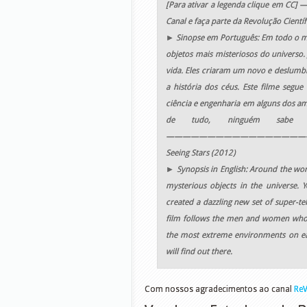
[Para ativar a legenda clique em CC] 
Canal e faça parte da Revolução Científi
► Sinopse em Português: Em todo o m
objetos mais misteriosos do universo.
vida. Eles criaram um novo e deslumb
a história dos céus. Este filme seg
ciência e engenharia em alguns dos a
de tudo, ninguém sabe 
—————————————————
Seeing Stars (2012)
► Synopsis in English: Around the wor
mysterious objects in the universe. Y
created a dazzling new set of super-te
film follows the men and women who a
the most extreme environments on eart
will find out there.
Com nossos agradecimentos ao canal
Re