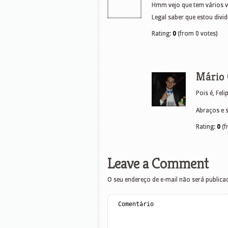
Hmm vejo que tem vários v
Legal saber que estou div
Rating:
0
(from 0 votes)
Mário 
Pois é, Fel
Abraços e 
Rating:
0
(f
Leave a Comment
O seu endereço de e-mail não será publica