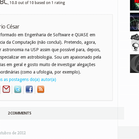
BBC
,
10.0
out of
10
based on
1
rating
io César
 formado em Engenharia de Software e QUASE em
cia da Computação (não concluí). Pretendo, agora,
r astronomia na USP assim que possível para, depois,
specializar em astrobiologia. Sou um apaixonado pela
cias em geral e gosto muito de investigar alegações
aordinárias (como a ufologia, por exemplo).
s as postagens do(a) autor(a)
2 COMMENTS
utubro de 2012