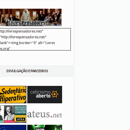
ttp://livrespensadores.net/"
http://livrespensadores.net/"
blank"><img border="0" alt="Livres
s.org"
://lh6.ggpht.com/_25pDjsdjolQ/TNSgK1CylTI/AAAAAAAAAFk/u8d6kvYMhVc/Banner
http://lh6.ggpht.com/_25pDjsdjolQ/TNSgK1CylTI/AAAAAAAAAFk/u8d6kvYMhVc/Ba
DIVULGAÇÃO E PARCEIROS