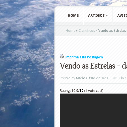
HOME
ARTIGOS
»
AVIS
Home
»
Científicos
»
Vendo as Estrelas 
Imprima esta Postagem
Vendo as Estrelas - 
Posted by
Mário César
on set 15, 2012 in
C
Rating: 10.0/
10
(1 vote cast)