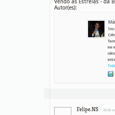
Vendo as Estrelas - da 
Autor(es):
Már
Sou
Ciên
faze
me e
ciên
extr
Toda
Felipe.NS
/
22 de o