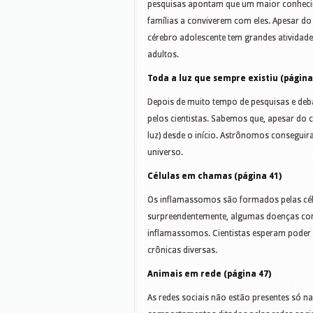
pesquisas apontam que um maior conhecim
famílias a conviverem com eles. Apesar d
cérebro adolescente tem grandes atividad
adultos.
Toda a luz que sempre existiu (página
Depois de muito tempo de pesquisas e deba
pelos cientistas. Sabemos que, apesar do c
luz) desde o início. Astrônomos conseguir
universo.
Células em chamas (página 41)
Os inflamassomos são formados pelas cél
surpreendentemente, algumas doenças co
inflamassomos. Cientistas esperam poder
crônicas diversas.
Animais em rede (página 47)
As redes sociais não estão presentes só 