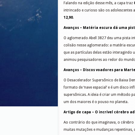
Falando na edição desse mês, a capa traz
intrincado e curioso são os adolescentes at
12,90
.
Avanços – Matéria escura dá uma pist
O aglomerado Abell 3827 deu uma pista int
colisão nesse aglomerado: a matéria escur
que as partículas delas estão interagindo
animou pesquisadores ao redor do mund
Avanços – Discos voadores para Marte
O Desacelerador Supersônico de Baixa Den
formato de ‘nave espacial’ e é um disco in
supersônicas. A ideia é criar um método 
um dos maiores é o pouso no planeta.
Artigo de capa – O incrível cérebro a
Ao contrário do que imaginava, o cérebr
muitas mutações e mudanças repentinas, o