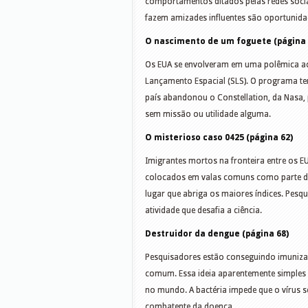
comportamentos ditados pelas redes soci
fazem amizades influentes são oportunidad
O nascimento de um foguete (página 
Os EUA se envolveram em uma polêmica ao 
Lançamento Espacial (SLS). O programa te
país abandonou o Constellation, da Nasa
sem missão ou utilidade alguma.
O misterioso caso 0425 (página 62)
Imigrantes mortos na fronteira entre os E
colocados em valas comuns como parte do 
lugar que abriga os maiores índices. Pesq
atividade que desafia a ciência.
Destruidor da dengue (página 68)
Pesquisadores estão conseguindo imuniza
comum. Essa ideia aparentemente simples 
no mundo. A bactéria impede que o vírus 
combatente da doença.