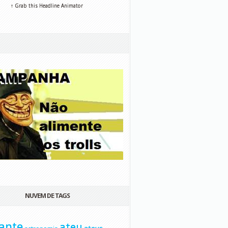
↑ Grab this Headline Animator
NUVEM DE TAGS
ante
ateu