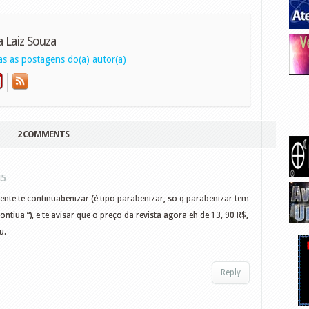
a Laiz Souza
s as postagens do(a) autor(a)
2 COMMENTS
15
mente te continuabenizar (é tipo parabenizar, so q parabenizar tem
ontiua “), e te avisar que o preço da revista agora eh de 13, 90 R$,
u.
Reply