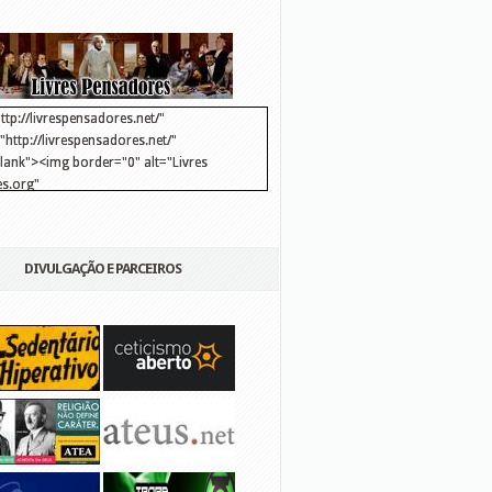
ttp://livrespensadores.net/"
http://livrespensadores.net/"
blank"><img border="0" alt="Livres
s.org"
://lh6.ggpht.com/_25pDjsdjolQ/TNSgK1CylTI/AAAAAAAAAFk/u8d6kvYMhVc/Banner
http://lh6.ggpht.com/_25pDjsdjolQ/TNSgK1CylTI/AAAAAAAAAFk/u8d6kvYMhVc/Ba
DIVULGAÇÃO E PARCEIROS