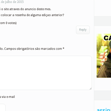
 de julho de 2015
 o site atraves do anuncio deste mes.
e colocar a resenha de alguma ediçao anterior?
rom 0 votes)
Reply
do.
Campos obrigatórios são marcados com
*
 via e-mail
assin