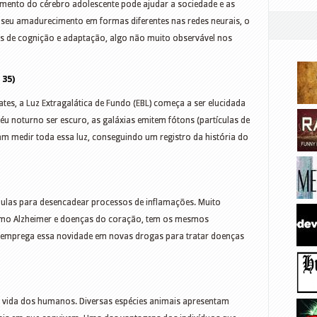
ento do cérebro adolescente pode ajudar a sociedade e as
o seu amadurecimento em formas diferentes nas redes neurais, o
es de cognição e adaptação, algo não muito observável nos
 35)
tes, a Luz Extragalática de Fundo (EBL) começa a ser elucidada
éu noturno ser escuro, as galáxias emitem fótons (partículas de
am medir toda essa luz, conseguindo um registro da história do
ulas para desencadear processos de inflamações. Muito
mo Alzheimer e doenças do coração, tem os mesmos
 emprega essa novidade em novas drogas para tratar doenças
na vida dos humanos. Diversas espécies animais apresentam