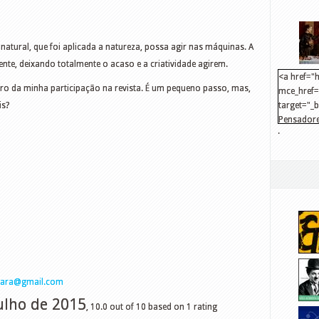
natural, que foi aplicada a natureza, possa agir nas máquinas. A
nte, deixando totalmente o acaso e a criatividade agirem.
<a href="h
ro da minha participação na revista. É um pequeno passo, mas,
mce_href="
is?
target="_
Pensadore
.
src="http
mce_src="
</a>
yara@gmail.com
Julho de 2015
,
10.0
out of
10
based on
1
rating