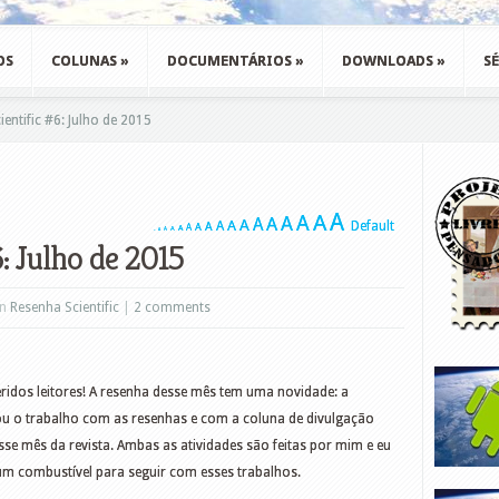
OS
COLUNAS
»
DOCUMENTÁRIOS
»
DOWNLOADS
»
SÉ
entific #6: Julho de 2015
A
A
A
A
A
A
A
A
A
Default
A
A
A
A
A
A
A
A
: Julho de 2015
in
Resenha Scientific
|
2 comments
ridos leitores! A resenha desse mês tem uma novidade: a
u o trabalho com as resenhas e com a coluna de divulgação
se mês da revista. Ambas as atividades são feitas por mim e eu
 um combustível para seguir com esses trabalhos.