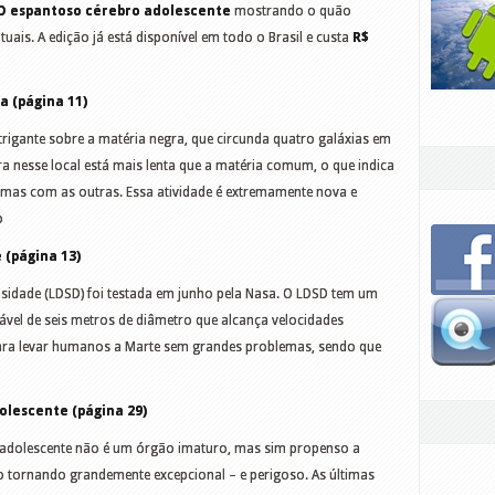
O espantoso cérebro adolescente
mostrando o quão
uais. A edição já está disponível em todo o Brasil e custa
R$
a (página 11)
rigante sobre a matéria negra, que circunda quatro galáxias em
a nesse local está mais lenta que a matéria comum, o que indica
 umas com as outras. Essa atividade é extremamente nova e
o
 (página 13)
sidade (LDSD) foi testada em junho pela Nasa. O LDSD tem um
flável de seis metros de diâmetro que alcança velocidades
para levar humanos a Marte sem grandes problemas, sendo que
dolescente (página 29)
o adolescente não é um órgão imaturo, mas sim propenso a
 tornando grandemente excepcional – e perigoso. As últimas