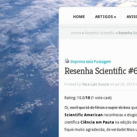
HOME
ARTIGOS
»
AVIS
Home
»
Resenha Scientific
»
Resenha Sci
Imprima esta Postagem
Resenha Scientific #6
Posted by
Yara Laiz Souza
on jul 20, 2015 
Rating: 10.0/
10
(1 vote cast)
Oi,
você que tá de férias e super de boa
que
Scientific American
reconheceu e elogio
científica
Ciência em Pauta
na edição des
fiquei muito agradecida, de verdade! Mais