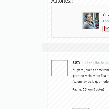
Autor(es):
Yar
Toda
sen
/
22 de julho de 20
oi , yara , queria primeira
‘para’ no meio entao fica “c
faz um tempo ja que mudo
Rating:
0
(from 0 votes)