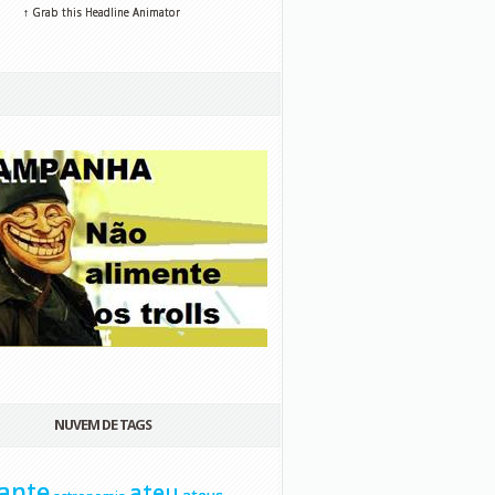
↑ Grab this Headline Animator
NUVEM DE TAGS
ante
ateu