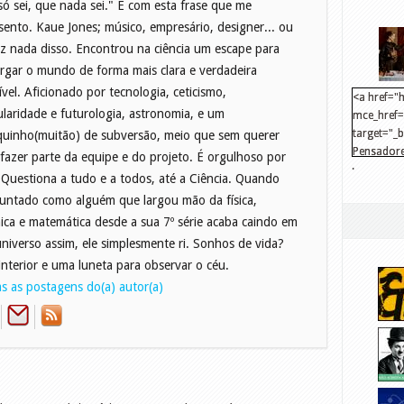
só sei, que nada sei." É com esta frase que me
sento. Kaue Jones; músico, empresário, designer... ou
ez nada disso. Encontrou na ciência um escape para
rgar o mundo de forma mais clara e verdadeira
ível. Aficionado por tecnologia, ceticismo,
<a href="h
ularidade e futurologia, astronomia, e um
mce_href="
target="_
uinho(muitão) de subversão, meio que sem querer
Pensadore
 fazer parte da equipe e do projeto. É orgulhoso por
.
src="http
. Questiona a tudo e a todos, até a Ciência. Quando
mce_src="
untado como alguém que largou mão da física,
</a>
ica e matemática desde a sua 7º série acaba caindo em
niverso assim, ele simplesmente ri. Sonhos de vida?
interior e uma luneta para observar o céu.
s as postagens do(a) autor(a)