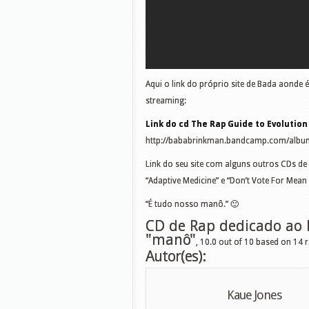
Aqui o link do próprio site de Bada aonde 
streaming:
Link do cd The Rap Guide to Evolution
http://bababrinkman.bandcamp.com/album/
Link do seu site com alguns outros CDs de
“Adaptive Medicine” e “Don’t Vote For Me
“É tudo nosso manô.” 🙂
CD de Rap dedicado ao 
"manô"
,
10.0
out of
10
based on
14
r
Autor(es):
Kaue Jones