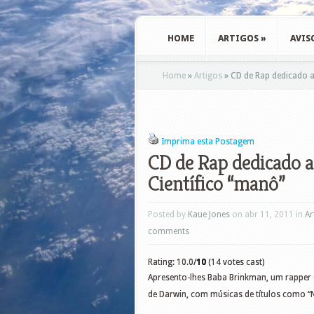
HOME
ARTIGOS
»
AVIS
Home
»
Artigos
»
CD de Rap dedicado a
Imprima esta Postagem
CD de Rap dedicado 
Científico “manô”
Posted by
Kaue Jones
on abr 11, 2011 in
Ar
comments
Rating: 10.0/
10
(14 votes cast)
Apresento-lhes Baba Brinkman, um rapper 
de Darwin, com músicas de títulos como “Na