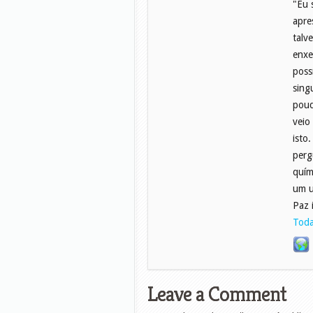
"Eu 
apre
talv
enxe
poss
sing
pouq
veio
isto
perg
quím
um u
Paz 
Toda
Leave a Comment