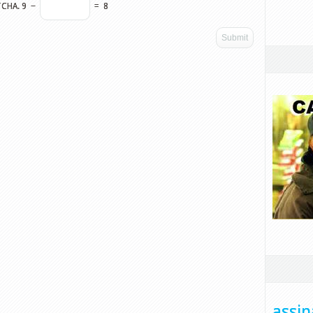
TCHA.
9
−
=
8
assin