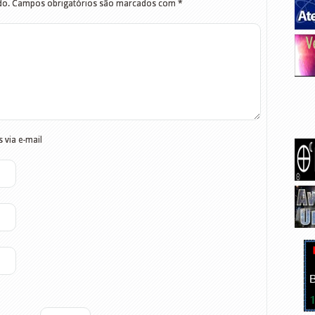
do.
Campos obrigatórios são marcados com
*
 via e-mail