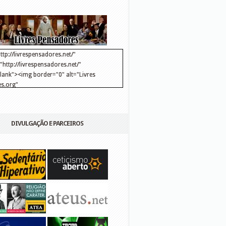
ttp://livrespensadores.net/"
http://livrespensadores.net/"
blank"><img border="0" alt="Livres
s.org"
://lh6.ggpht.com/_25pDjsdjolQ/TNSgK1CylTI/AAAAAAAAAFk/u8d6kvYMhVc/Banner
http://lh6.ggpht.com/_25pDjsdjolQ/TNSgK1CylTI/AAAAAAAAAFk/u8d6kvYMhVc/Ba
DIVULGAÇÃO E PARCEIROS