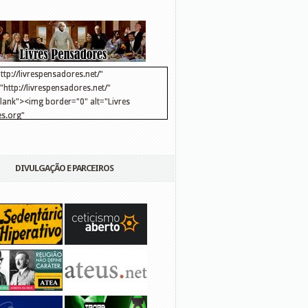
ttp://livrespensadores.net/"
http://livrespensadores.net/"
blank"><img border="0" alt="Livres
s.org"
://lh6.ggpht.com/_25pDjsdjolQ/TNSgK1CylTI/AAAAAAAAAFk/u8d6kvYMhVc/Banner
http://lh6.ggpht.com/_25pDjsdjolQ/TNSgK1CylTI/AAAAAAAAAFk/u8d6kvYMhVc/Ba
DIVULGAÇÃO E PARCEIROS