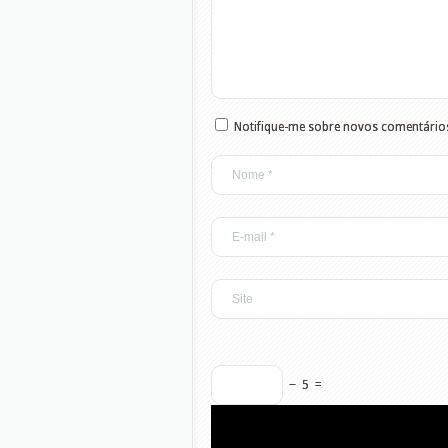
Notifique-me sobre novos comentários
−
5
=