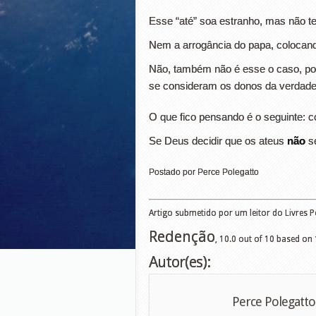
Esse “até” soa estranho, mas não t
Nem a arrogância do papa, colocan
Não, também não é esse o caso, por
se consideram os donos da verdade
O que fico pensando é o seguinte: 
Se Deus decidir que os ateus
não
se
Postado por Perce Polegatto
Artigo submetido por um leitor do Livres 
Redenção
,
10.0
out of
10
based on
Autor(es):
Perce Polegatto