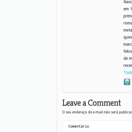
Nasc
em 1
prim
roma
meta
ques
marc
feli
de i
rece
Toda
Leave a Comment
O seu endereço de e-mail não será publica