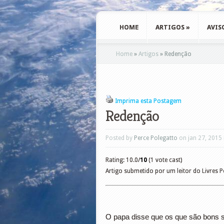
HOME
ARTIGOS
»
AVIS
Home
»
Artigos
»
Redenção
Imprima esta Postagem
Redenção
Posted by
Perce Polegatto
on jan 27, 2015
Rating: 10.0/
10
(1 vote cast)
Artigo submetido por um leitor do Livres 
O papa disse que os que são bons s