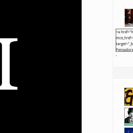
<a href="h
mce_href="
target="_
Pensadore
.
src="http
mce_src="
</a>