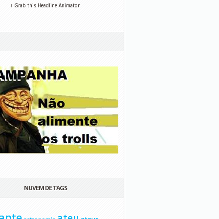
↑ Grab this Headline Animator
NUVEM DE TAGS
ante
ateu