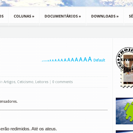
OS
COLUNAS
»
DOCUMENTÁRIOS
»
DOWNLOADS
»
SÉ
A
A
A
A
A
A
A
A
A
Default
A
A
A
A
A
A
A
A
 in
Artigos
,
Ceticismo
,
Leitores
|
0 comments
Pensadores.
erão redimidos. Até os ateus.