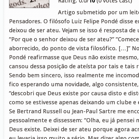
Rating: 0.0/
10
(0 votes cast)
Artigo submetido por um leito
Pensadores. O filósofo Luiz Felipe Pondé disse 
deixou de ser ateu. Vejam se isso é resposta de 
“Por que o senhor deixou de ser ateu?” “Comece
aborrecido, do ponto de vista filosófico. […]” 
Pondé reafirmasse que Deus não existe mesmo, 
cansou dessa posição de ateísta por tais e tais r
Sendo bem sincero, isso realmente me incomod
fico esperando uma novidade, algo consistente
“descobri que Deus existe por causa disto e dis
como se estivesse apenas deixando um clube e
Se Bertrand Russell ou Jean-Paul Sartre me en
pessoalmente e dissessem: “Olha, eu já pensei 
Deus existe. Deixei de ser ateu porque agora ac
eu levaria isso muito a sério. Mas dizer algo co