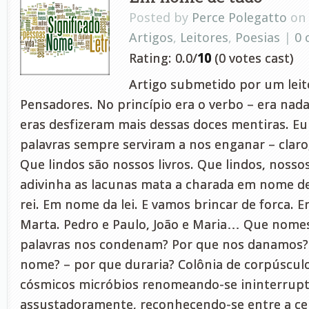
Posted by
Perce Polegatto
on 
Artigos
,
Leitores
,
Poesias
|
0
Rating: 0.0/
10
(0 votes cast)
Artigo submetido por um leito
Pensadores. No princípio era o verbo – era nada
eras desfizeram mais dessas doces mentiras. Eu 
palavras sempre serviram a nos enganar – clar
Que lindos são nossos livros. Que lindos, nosso
adivinha as lacunas mata a charada em nome d
rei. Em nome da lei. E vamos brincar de forca. Er
Marta. Pedro e Paulo, João e Maria… Que nome
palavras nos condenam? Por que nos danamos?
nome? – por que duraria? Colônia de corpúscul
cósmicos micróbios renomeando-se ininterrup
assustadoramente, reconhecendo-se entre a cen