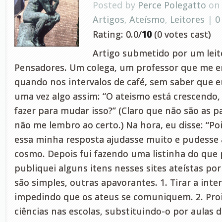
Posted by
Perce Polegatto
on 
Artigos
,
Ateísmo
,
Leitores
|
0
Rating: 0.0/
10
(0 votes cast)
Artigo submetido por um leito
Pensadores. Um colega, um professor que me e
quando nos intervalos de café, sem saber que eu
uma vez algo assim: “O ateismo está crescendo,
fazer para mudar isso?” (Claro que não são as pa
não me lembro ao certo.) Na hora, eu disse: “P
essa minha resposta ajudasse muito e pudesse 
cosmo. Depois fui fazendo uma listinha do que p
publiquei alguns itens nesses sites ateístas po
são simples, outras apavorantes. 1. Tirar a inte
impedindo que os ateus se comuniquem. 2. Proi
ciências nas escolas, substituindo-o por aulas de