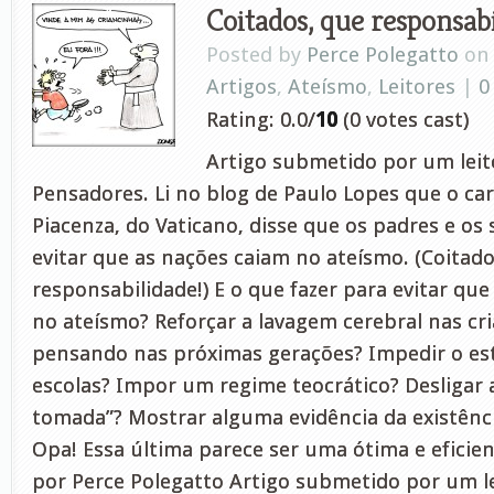
Coitados, que responsabi
Posted by
Perce Polegatto
on 
Artigos
,
Ateísmo
,
Leitores
|
0
Rating: 0.0/
10
(0 votes cast)
Artigo submetido por um leito
Pensadores. Li no blog de Paulo Lopes que o ca
Piacenza, do Vaticano, disse que os padres e os
evitar que as nações caiam no ateísmo. (Coitado
responsabilidade!) E o que fazer para evitar que
no ateísmo? Reforçar a lavagem cerebral nas cri
pensando nas próximas gerações? Impedir o est
escolas? Impor um regime teocrático? Desligar a
tomada”? Mostrar alguma evidência da existênc
Opa! Essa última parece ser uma ótima e efici
por Perce Polegatto Artigo submetido por um le