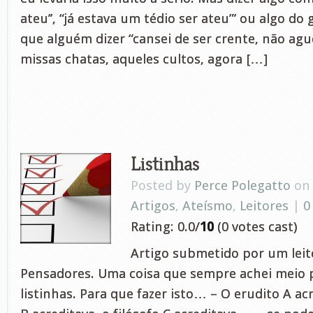
ateu’’, “já estava um tédio ser ateu”’ ou algo d
que alguém dizer “cansei de ser crente, não ag
missas chatas, aqueles cultos, agora […]
Listinhas
Posted by
Perce Polegatto
on 
Artigos
,
Ateísmo
,
Leitores
|
0
Rating: 0.0/
10
(0 votes cast)
Artigo submetido por um leito
Pensadores. Uma coisa que sempre achei meio p
listinhas. Para que fazer isto… – O erudito A acr