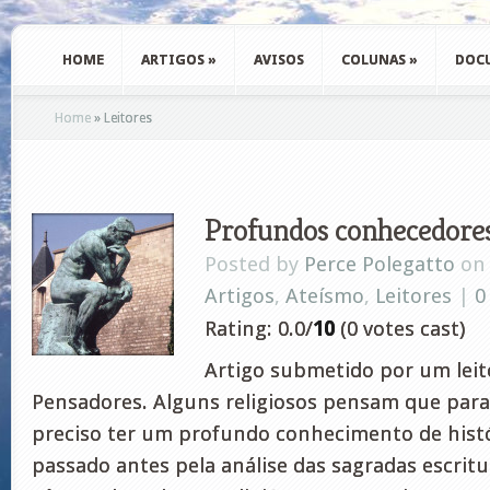
HOME
ARTIGOS
»
AVISOS
COLUNAS
»
DOC
Home
»
Leitores
Profundos conhecedore
Posted by
Perce Polegatto
on 
Artigos
,
Ateísmo
,
Leitores
|
0
Rating: 0.0/
10
(0 votes cast)
Artigo submetido por um leito
Pensadores. Alguns religiosos pensam que para 
preciso ter um profundo conhecimento de histór
passado antes pela análise das sagradas escritu