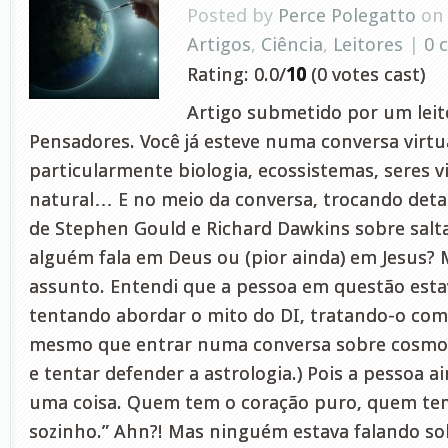
Posted by
Perce Polegatto
on 
Artigos
,
Ciência
,
Leitores
|
0 
Rating: 0.0/
10
(0 votes cast)
Artigo submetido por um leito
Pensadores. Você já esteve numa conversa virtua
particularmente biologia, ecossistemas, seres vi
natural… E no meio da conversa, trocando deta
de Stephen Gould e Richard Dawkins sobre salta
alguém fala em Deus ou (pior ainda) em Jesus?
assunto. Entendi que a pessoa em questão esta
tentando abordar o mito do DI, tratando-o como 
mesmo que entrar numa conversa sobre cosmo
e tentar defender a astrologia.) Pois a pessoa ai
uma coisa. Quem tem o coração puro, quem tem 
sozinho.” Ahn?! Mas ninguém estava falando sob