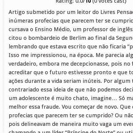
Rating: 0.0/
10
(0 votes cast)
Artigo submetido por um leitor do Livres Pensa
inúmeras profecias que parecem ter se cumpr
cursava o Ensino Médio, um professor de inglês
citou o bombardeio de Berlim ao final da Segu
lembrando que estava escrito que não ficaria “
Isso me impressionou, na época. Me parecia alg
verdadeiro, embora me decepcionasse, pois no 
acreditar que o futuro estivesse pronto e que 
ações durante a vida seriam inúteis. Por algum
contrariado essa ideia de que não podemos deci
um adolescente é muito chato, imagine… Só ma
melhor essa fraude. Vou começar de novo. Que 
profecias que parecem ter se cumprido? Ou nã
pois delineavam de maneira muito vaga um eve
chamando a um líder “Príncipe do Norte” ou uti