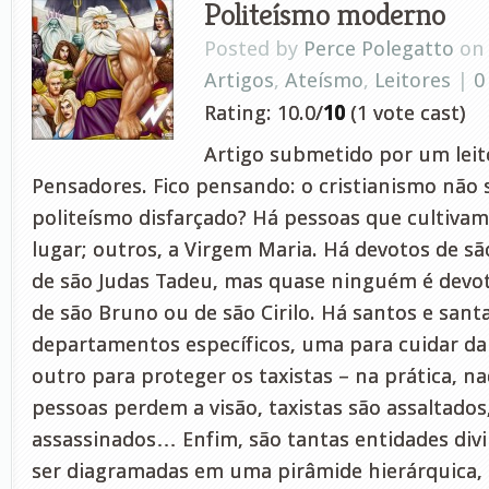
Politeísmo moderno
Posted by
Perce Polegatto
on 
Artigos
,
Ateísmo
,
Leitores
|
0
Rating: 10.0/
10
(1 vote cast)
Artigo submetido por um leito
Pensadores. Fico pensando: o cristianismo não 
politeísmo disfarçado? Há pessoas que cultivam
lugar; outros, a Virgem Maria. Há devotos de são
de são Judas Tadeu, mas quase ninguém é devot
de são Bruno ou de são Cirilo. Há santos e sant
departamentos específicos, uma para cuidar da
outro para proteger os taxistas – na prática, n
pessoas perdem a visão, taxistas são assaltados
assassinados… Enfim, são tantas entidades div
ser diagramadas em uma pirâmide hierárquica,