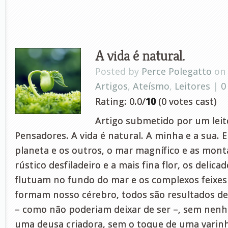
A vida é natural.
Posted by
Perce Polegatto
on 
Artigos
,
Ateísmo
,
Leitores
|
0
Rating: 0.0/
10
(0 votes cast)
Artigo submetido por um leito
Pensadores. A vida é natural. A minha e a sua. 
planeta e os outros, o mar magnífico e as mont
rústico desfiladeiro e a mais fina flor, os delica
flutuam no fundo do mar e os complexos feixes
formam nosso cérebro, todos são resultados de
– como não poderiam deixar de ser –, sem nen
uma deusa criadora, sem o toque de uma varin