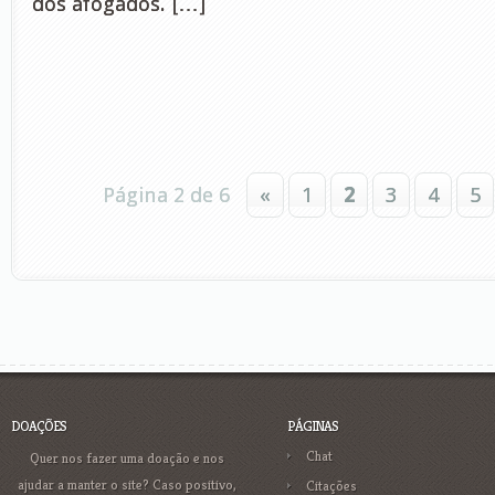
dos afogados. […]
Página 2 de 6
«
1
2
3
4
5
DOAÇÕES
PÁGINAS
Chat
Quer nos fazer uma doação e nos
ajudar a manter o site? Caso positivo,
Citações