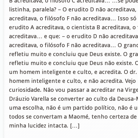
B acreditava, o filósofo C acreditava… …se pod
listinha, paralela? – O erudito D não acreditava,
acreditava, o filósofo F não acreditava… Isso só
erudito A acreditava, o cientista B acreditava, o 
acreditava… e que: – o erudito D não acreditava,
acreditava, o filósofo F não acreditava… O gra
refletiu muito e concluiu que Deus existe. O g
refletiu muito e concluiu que Deus não existe. 
um homem inteligente e culto, e acredita. O dr.
homem inteligente e culto, e não acredita. Vej
curiosidade. Não vou passar a acreditar na Virg
Dráuzio Varella se converter ao culto da Deusa
uma escolha, não é um partido político, não é
todos se convertam a Maomé, tenho certeza de
minha lucidez intacta. […]