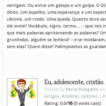
vertigem. Ou entre um galope e um golpe. O ót
óbito. Um espelho, uma esperança: e um espec
cânone, um credo. Uma queda. Quanto dura se
ele some? Vocábulo, signo, termo… – que nos im
que mais palavras aprisionando as palavras? U
grunhidos, alguém se lembra? – e se moldaram
sem elas? Quem disse? Palimpsestos as guarda
Eu, adolescente, cristão.
Posted by
Perce Polegatto
on 
Artigos
,
Ateísmo
,
Leitores
|
0
Rating: 0.0/
10
(0 votes cast)