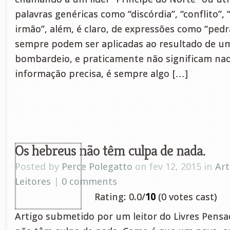
palavras genéricas como “discórdia”, “conflito”,
irmão”, além, é claro, de expressões como “pedr
sempre podem ser aplicadas ao resultado de u
bombardeio, e praticamente não significam na
informação precisa, é sempre algo […]
Os hebreus não têm culpa de nada.
Posted by
Perce Polegatto
on fev 12, 2015 in
Art
Leitores
|
0 comments
Rating: 0.0/
10
(0 votes cast)
Artigo submetido por um leitor do Livres Pens