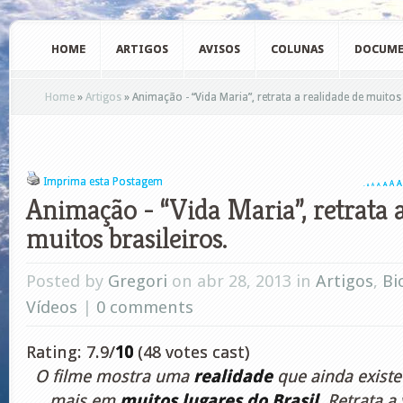
HOME
ARTIGOS
AVISOS
COLUNAS
DOCUME
Home
»
Artigos
»
Animação - “Vida Maria”, retrata a realidade de muitos 
Imprima esta Postagem
A
A
A
A
A
A
A
Animação - “Vida Maria”, retrata a
muitos brasileiros.
Posted by
Gregori
on abr 28, 2013 in
Artigos
,
Bi
Vídeos
|
0 comments
Rating: 7.9/
10
(48 votes cast)
O filme mostra uma
realidade
que ainda existe
mais em
muitos lugares do Brasil
.
Retrata a