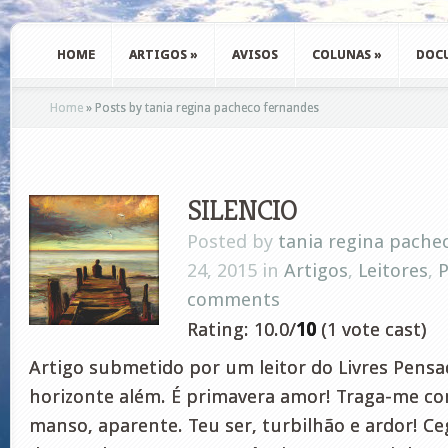
HOME
ARTIGOS
»
AVISOS
COLUNAS
»
DOC
Home
»
Posts by tania regina pacheco fernandes
SILENCIO
Posted by
tania regina pache
24, 2015 in
Artigos
,
Leitores
,
P
comments
Rating: 10.0/
10
(1 vote cast)
Artigo submetido por um leitor do Livres Pens
horizonte além. É primavera amor! Traga-me c
manso, aparente. Teu ser, turbilhão e ardor! C