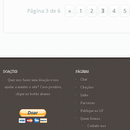
Página 3 de 6
«
1
2
3
4
5
DOAÇÕES
PÁGINAS
Chat
Quer nos fazer uma doação e nos
ajudar a manter o site? Caso positivo,
Citações
clique no botão abaixo.
Links
Parcerias
Publique no LP
Quem Somos
Contate-nos