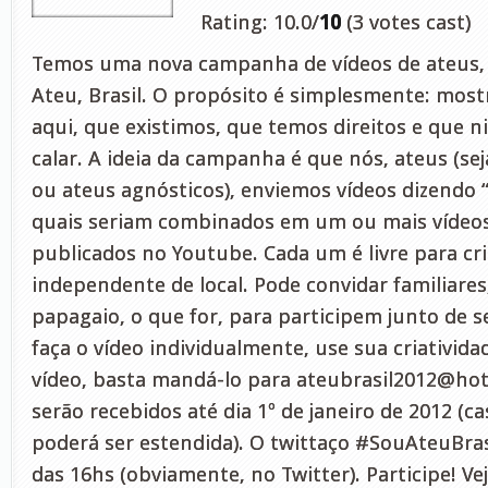
Rating: 10.0/
10
(3 votes cast)
Temos uma nova campanha de vídeos de ateus
Ateu, Brasil. O propósito é simplesmente: mos
aqui, que existimos, que temos direitos e que
calar. A ideia da campanha é que nós, ateus (se
ou ateus agnósticos), enviemos vídeos dizendo “S
quais seriam combinados em um ou mais vídeos
publicados no Youtube. Cada um é livre para cri
independente de local. Pode convidar familiares
papagaio, o que for, para participem junto de 
faça o vídeo individualmente, use sua criativid
vídeo, basta mandá-lo para
ateubrasil2012@ho
serão recebidos até dia 1º de janeiro de 2012 (ca
poderá ser estendida). O twittaço #SouAteuBrasi
das 16hs (obviamente, no Twitter). Participe! Ve