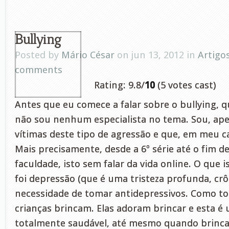
Bullying
Posted by
Mário César
on jun 13, 2012 in
Artigo
comments
Rating: 9.8/
10
(5 votes cast)
Antes que eu comece a falar sobre o bullying, q
não sou nenhum especialista no tema. Sou, ap
vítimas deste tipo de agressão e que, em meu c
Mais precisamente, desde a 6º série até o fim 
faculdade, isto sem falar da vida online. O que
foi depressão (que é uma tristeza profunda, crôn
necessidade de tomar antidepressivos. Como t
crianças brincam. Elas adoram brincar e esta é
totalmente saudável, até mesmo quando brinc