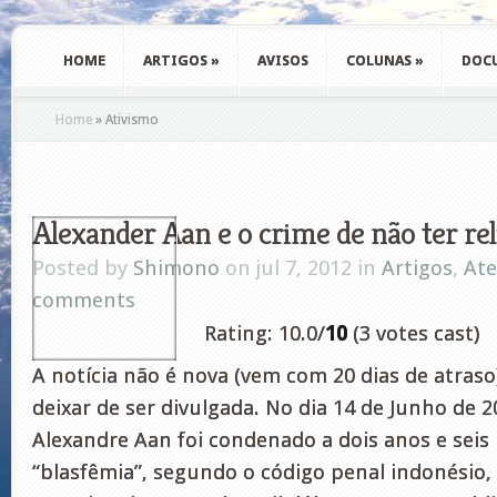
HOME
ARTIGOS
»
AVISOS
COLUNAS
»
DOC
Home
»
Ativismo
Alexander Aan e o crime de não ter rel
Posted by
Shimono
on jul 7, 2012 in
Artigos
,
At
comments
Rating: 10.0/
10
(3 votes cast)
A notícia não é nova (vem com 20 dias de atraso
deixar de ser divulgada. No dia 14 de Junho de 2
Alexandre Aan foi condenado a dois anos e seis
“blasfêmia”, segundo o código penal indonésio