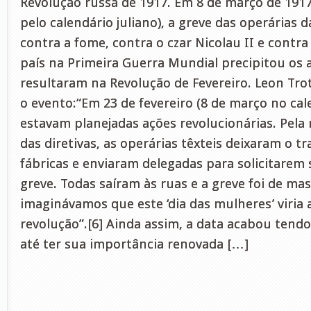
Revolução russa de 1917. Em 8 de março de 1917 
pelo calendário juliano), a greve das operárias da
contra a fome, contra o czar Nicolau II e contra
país na Primeira Guerra Mundial precipitou os
resultaram na Revolução de Fevereiro. Leon Tro
o evento:“Em 23 de fevereiro (8 de março no cal
estavam planejadas ações revolucionárias. Pela
das diretivas, as operárias têxteis deixaram o tr
fábricas e enviaram delegadas para solicitarem
greve. Todas saíram às ruas e a greve foi de ma
imaginávamos que este ‘dia das mulheres’ viria 
revolução”.[6] Ainda assim, a data acabou tend
até ter sua importância renovada […]