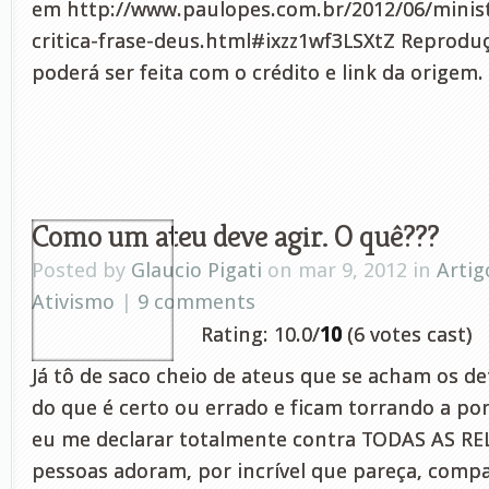
em http://www.paulopes.com.br/2012/06/minis
critica-frase-deus.html#ixzz1wf3LSXtZ Reproduç
poderá ser feita com o crédito e link da origem.
Como um ateu deve agir. O quê???
Posted by
Glaucio Pigati
on mar 9, 2012 in
Artig
Ativismo
|
9 comments
Rating: 10.0/
10
(6 votes cast)
Já tô de saco cheio de ateus que se acham os de
do que é certo ou errado e ficam torrando a po
eu me declarar totalmente contra TODAS AS RE
pessoas adoram, por incrível que pareça, comp