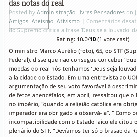
das notas do real
Posted by
Administração Livres Pensadores
on j
Artigos
,
Ateísmo
,
Ativismo
|
Comentários desat
do Supremo critica a frase ‘Deus seja louvado’ d
Rating: 10.0/
10
(1 vote cast)
O ministro Marco Aurélio (foto), 65, do STF (Su
Federal), disse que não consegue conceber “que
moedas do real nós tenhamos ‘Deus seja louvado
a laicidade do Estado. Em uma entrevista ao U
argumentação de seu voto favorável à descrimi
de fetos anencéfalos, em abril, ressaltou que o 
no império, “quando a religião católica era obrig
imperador era obrigado a observá-la”. “ Como 
incompatibilidade com o Estado laico ele citou o
plenário do STF. “Devíamos ter só o brasão da R