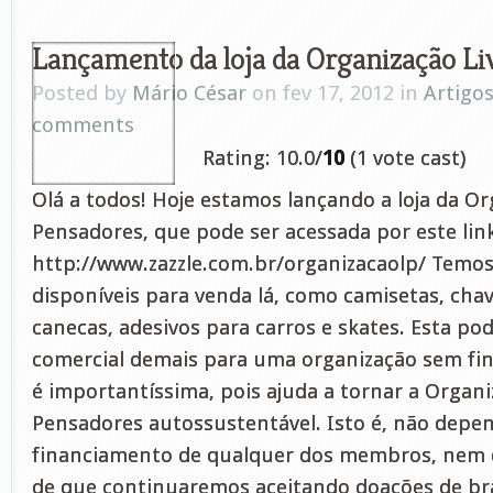
Lançamento da loja da Organização Li
Posted by
Mário César
on fev 17, 2012 in
Artigo
comments
Rating: 10.0/
10
(1 vote cast)
Olá a todos! Hoje estamos lançando a loja da Or
Pensadores, que pode ser acessada por este lin
http://www.zazzle.com.br/organizacaolp/ Temos
disponíveis para venda lá, como camisetas, chav
canecas, adesivos para carros e skates. Esta p
comercial demais para uma organização sem fins
é importantíssima, pois ajuda a tornar a Organi
Pensadores autossustentável. Isto é, não dep
financiamento de qualquer dos membros, nem 
de que continuaremos aceitando doações de br