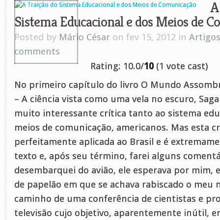
A
Sistema Educacional e dos Meios de 
Posted by
Mário César
on fev 15, 2012 in
Artigo
comments
Rating: 10.0/
10
(1 vote cast)
No primeiro capítulo do livro O Mundo Assom
– A ciência vista como uma vela no escuro, Saga
muito interessante crítica tanto ao sistema ed
meios de comunicação, americanos. Mas esta crí
perfeitamente aplicada ao Brasil e é extremame
texto e, após seu término, farei alguns coment
desembarquei do avião, ele esperava por mim,
de papelão em que se achava rabiscado o meu 
caminho de uma conferência de cientistas e pro
televisão cujo objetivo, aparentemente inútil, e