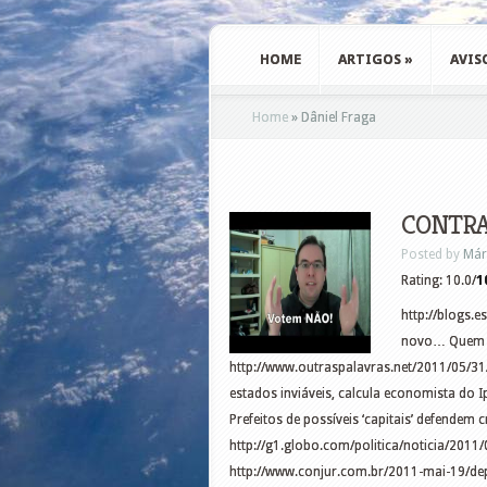
HOME
ARTIGOS
»
AVIS
Home
»
Dâniel Fraga
CONTRA 
Posted by
Már
Rating: 10.0/
1
http://blogs.
novo… Quem p
http://www.outraspalavras.net/2011/05/31/
estados inviáveis, calcula economista do 
Prefeitos de possíveis ‘capitais’ defendem 
http://g1.globo.com/politica/noticia/201
http://www.conjur.com.br/2011-mai-19/de