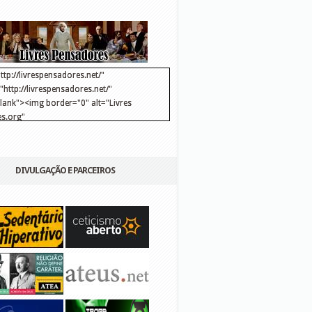
ttp://livrespensadores.net/"
http://livrespensadores.net/"
blank"><img border="0" alt="Livres
s.org"
://lh6.ggpht.com/_25pDjsdjolQ/TNSgK1CylTI/AAAAAAAAAFk/u8d6kvYMhVc/Banner
http://lh6.ggpht.com/_25pDjsdjolQ/TNSgK1CylTI/AAAAAAAAAFk/u8d6kvYMhVc/Ba
DIVULGAÇÃO E PARCEIROS