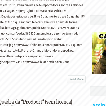
s em SP SPTV tira dúvidas de telespectadores sobre as eleições.
m 94 vagas. http://g1.globo.com/especiais/eleicoes-
 Deputados estaduais de SP terão aumento e deverão ganhar R$
 até 75% do que ganham federais. Reajuste é dado de forma
ia. http://g1.globo.com/politica/noticia/2010/12/deputados-
ha.uol.com.br/poder/865450-assembleia-de-sp-nao-tem-nada-
er/865517-deputados-estaduais-de-sp-so-trabal…
l_crucifix.jpg http://www1.folha.uol.com.br/poder/805103-quanto-
ikipedia.org/wiki/Ficheiro:Orlando_Morando_cropped.jpg
se-bittencourt-pratica-nepotismo-na-as…
le.php?id=57353 http://www.bibliadocetico.net/ Canal
Read More
Quadra da “ProSport” (sem licença)
assin