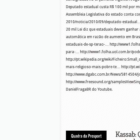
Deputado estadual custa R$ 100 mil por mê
Assembleia Legislativa do estado conta co
2010/noticia/2010/09/deputado-estadual…
20 mil Lei diz que estaduais devem ganhar
automática em razão de aumento em Brasíl
estaduais-de-sp-terao-… http://www1.fol
para-… http://www1.folha.uol.com.br/pod
http://pt.wikipedia.org/wiki/Ficheiro:Smal
mais-religioso-mais-pobre-te… http://pt.w
http://www.dgabc.com.br/News/5814504/jo
http://www.freesound.org/samplesViewSing
DanielFragaBR do Youtube.
Kassab: 