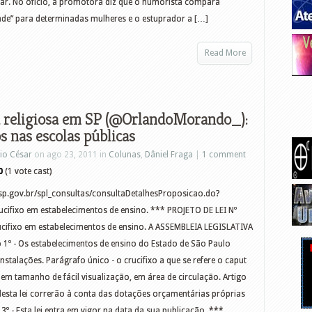
iar. No ofício, a promotora diz que o humorista compara
de” para determinadas mulheres e o estuprador a […]
Read More
 religiosa em SP (@OrlandoMorando_):
os nas escolas públicas
io César
on ago 23, 2011 in
Colunas
,
Dâniel Fraga
|
1 comment
0
(1 vote cast)
.sp.gov.br/spl_consultas/consultaDetalhesProposicao.do?
cifixo em estabelecimentos de ensino. *** PROJETO DE LEI Nº
ucifixo em estabelecimentos de ensino. A ASSEMBLEIA LEGISLATIVA
º - Os estabelecimentos de ensino do Estado de São Paulo
instalações. Parágrafo único - o crucifixo a que se refere o caput
 em tamanho de fácil visualização, em área de circulação. Artigo
desta lei correrão à conta das dotações orçamentárias próprias
º - Esta lei entra em vigor na data da sua publicação. ***