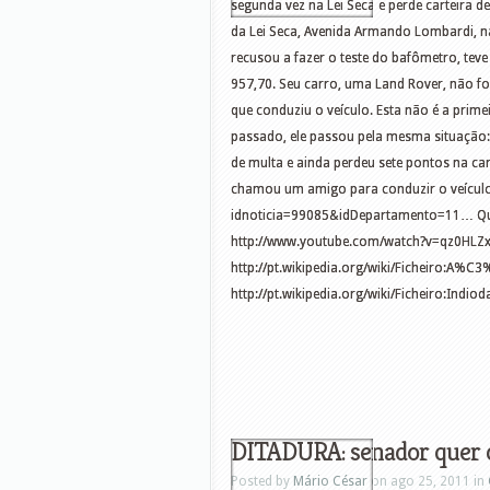
segunda vez na Lei Seca e perde carteira d
da Lei Seca, Avenida Armando Lombardi, n
recusou a fazer o teste do bafômetro, teve
957,70. Seu carro, uma Land Rover, não 
que conduziu o veículo. Esta não é a prime
passado, ele passou pela mesma situação:
de multa e ainda perdeu sete pontos na ca
chamou um amigo para conduzir o veículo.
idnoticia=99085&idDepartamento=11… Que
http://www.youtube.com/watch?v=qz0HLZxO
http://pt.wikipedia.org/wiki/Ficheiro:A%C
http://pt.wikipedia.org/wiki/Ficheiro:Ind
DITADURA: senador quer cr
Posted by
Mário César
on ago 25, 2011 in