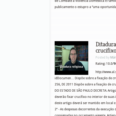
de Combate à Violência Doméstica e Famil
publicamente o estupro a “uma oportunida
Ditadura
crucifix
Posted by
Már
Rating: 10.0/
1
http://www.al
idDocumen… Dispõe sobre a fixação de cru
256, DE 2011 Dispõe sobre a fixação de cr
DO ESTADO DE SÃO PAULO DECRETA: Artigo 1
deverão fixar crucifixo no interior de suas 
deste artigo deverá ser mantido em local e
2º - As despesas decorrentes da execução 
consignadas no orçamento vigente. Artigo 3