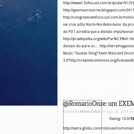
http://www1.folha.uol.com.br/poder/91259
http://geomaurotorres.blogspot.com/2011
http://congressoemfoco.uol.com.br/notic
vai criar pólo Norte-Nordeste Autor da pr
do PDT acredita que a divisão impulsiona
http://pt.wikipedia.org/wiki/Par%C3%A1 ht
divisao-do-para-oc… http://terramagazine
Music: “Gustav Sting” Kevin MacLeod (inc
3.0”http://creativecommons.org/licenses/b
@RomarioOnze: um EXEMP
Posted by
Mário César
on ago 26, 2011 in
Rating: 10.0/
1
http://extra.globo.com/noticias/rio/romar