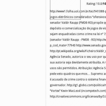
Rating: 10.0/
1
http://www1.folha.uol.com.br/tec/941088-
jogos eletrônicos considerados “ofensivos
senador Valdir Raupp (PMDB-RO) propõe qu
depósito e comercialização de jogos de v
sejam enquadradas como crime na lei nº 7.
(senador Valdir Raupp - PMDB - RO) http:/
p_cod_mate=77940 http://www.senado.gov
http://pt.wikipedia.org/wiki/Ficheiro:Valdir
Agência Senado, autoriza o seu uso por qu
sua autoria seja devidamente atribuída. A 
usos são permitidos. Atribuição: Agência 
pede-veto-quadros-que-mos… Supremo ace
é acusado de crime contra o sistema financ
governador. http://g1.globo.com/politica
“Vortex” Kevin MacLeod (incompetech.com)
http://creativecommons.org/licenses/by/3.