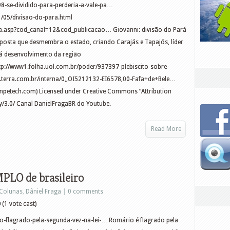
8-se-dividido-para-perderia-a-vale-pa…
/05/divisao-do-para.html
ia.asp?cod_canal=12&cod_publicacao… Giovanni: divisão do Pará
oposta que desmembra o estado, criando Carajás e Tapajós, líder
rá desenvolvimento da região
tp://www1.folha.uol.com.br/poder/937397-plebiscito-sobre-
.terra.com.br/interna/0,,OI5212132-EI6578,00-Fafa+de+Bele…
ompetech.com) Licensed under Creative Commons “Attribution
y/3.0/ Canal DanielFragaBR do Youtube.
Read More
LO de brasileiro
Colunas
,
Dâniel Fraga
|
0 comments
0
(1 vote cast)
io-flagrado-pela-segunda-vez-na-lei-… Romário é flagrado pela