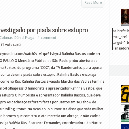
Read More
nvestigado por piada sobre estupro
<a href="h
mce_href="
Colunas
,
Dâniel Fraga
|
1 comment
target="_
0
(1 vote cast)
Pensadore
.
www.youtube.com/watch?v=v1qw31vhycU Rafinha Bastos pode ser
src="http
mce_src="
O PAULO O Ministério Público de São Paulo pediu abertura de
</a>
inha Bastos, do programa “CQC”, da TV Bandeirantes, para apurar
 conta de uma piada sobre estupro. Rafinha Bastos encoraja
corre no Rio; Rafinha Bastos é vaiado Marcha das Vadias termina
llo/Folhapress O humorista e apresentador Rafinha Bastos, que
e estupro O humorista e apresentador Rafinha Bastos, que deve
upro As declarações foram feitas por Bastos em seu show de
a “Rolling Stone”. Na ocasião, o humorista disse que toda mulher
ue o homem que cometeu o ato merecia um abraço, e não cadeia.
ustiça Valéria Diez Scarance Fernandes, coordenadora do Núcleo