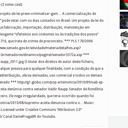
0
(2 votes cast)
projeto-de-lei-preve-criminalizar-gam… A comercialização de
” pode estar com os dias contados no Brasil. Um projeto de lei do
e fabricação, importação, distribuição, manutenção em
ideogame “ofensivos aos costumes ou às tradições dos povos”
716, que trata de crimes de preconceito. *** PLS 170/2006
/www.senado.gov.br/atividade/materia/detalhes.asp?
.br/senadores/dinamico/paginst/senador3372a.asp ***
_raupp_2011.jpg O titular dos direitos de autor deste ficheiro,
alquer pessoa para qualquer finalidade, com a condição de que a
redistribuição, obras derivadas, uso comercial e todos os demais
Senado *** http://g1.globo.com/pop-arte/noticia/2010/09/oab-sp-
ita denúncia contra senador Valdir Raupp Senador de Rondônia
eiro. Ele nega irregularidade, que teria ocorrido quando foi
/noticia/2010/08/supremo-aceita-denuncia-contra-s… Music:
 Licensed under Creative Commons “Attribution 3.0”
0/ Canal DanielFragaBR do Youtube.