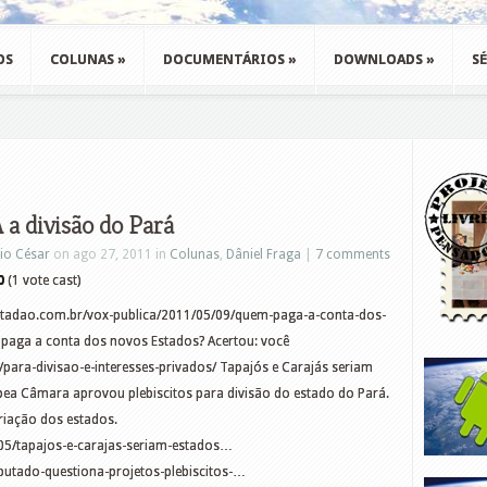
OS
COLUNAS
»
DOCUMENTÁRIOS
»
DOWNLOADS
»
SÉ
a divisão do Pará
io César
on ago 27, 2011 in
Colunas
,
Dâniel Fraga
|
7 comments
0
(1 vote cast)
estadao.com.br/vox-publica/2011/05/09/quem-paga-a-conta-dos-
aga a conta dos novos Estados? Acertou: você
para-divisao-e-interesses-privados/ Tapajós e Carajás seriam
Ipea Câmara aprovou plebiscitos para divisão do estado do Pará.
criação dos estados.
1/05/tapajos-e-carajas-seriam-estados…
putado-questiona-projetos-plebiscitos-…