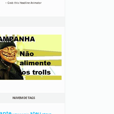
↑ Grab this Headline Animator
NUVEM DE TAGS
ante
ateu