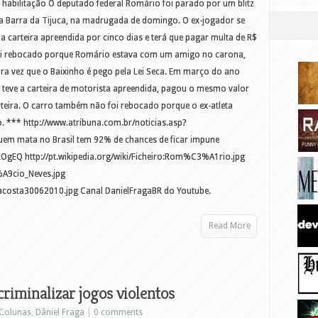
e habilitação O deputado federal Romário foi parado por um blitz
a Barra da Tijuca, na madrugada de domingo. O ex-jogador se
 a carteira apreendida por cinco dias e terá que pagar multa de R$
foi rebocado porque Romário estava com um amigo no carona,
ira vez que o Baixinho é pego pela Lei Seca. Em março do ano
 teve a carteira de motorista apreendida, pagou o mesmo valor
rteira. O carro também não foi rebocado porque o ex-atleta
 *** http://www.atribuna.com.br/noticias.asp?
m mata no Brasil tem 92% de chances de ficar impune
gEQ http://pt.wikipedia.org/wiki/Ficheiro:Rom%C3%A1rio.jpg
3%A9cio_Neves.jpg
iodacosta30062010.jpg Canal DanielFragaBR do Youtube.
Read More
iminalizar jogos violentos
Colunas
,
Dâniel Fraga
|
0 comments