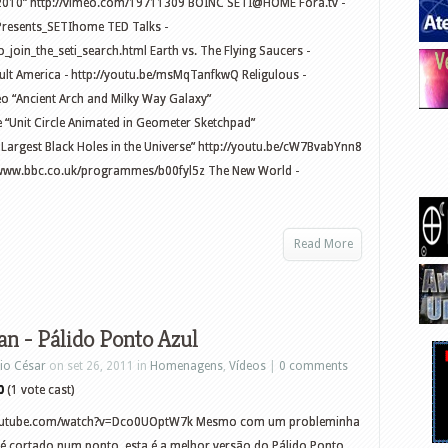
 2010” http://vimeo.com/19711309 BOINC SETI@HOME Fora.tv -
Presents_SETIhome TED Talks -
to_join_the_seti_search.html Earth vs. The Flying Saucers -
ult America - http://youtu.be/msMqTanfkwQ Religulous -
o “Ancient Arch and Milky Way Galaxy”
“Unit Circle Animated in Geometer Sketchpad”
Largest Black Holes in the Universe” http://youtu.be/cW7BvabYnn8
//www.bbc.co.uk/programmes/b00fyl5z The New World -
Read More
an - Pálido Ponto Azul
io César
on set 26, 2011 in
Homenagens
,
Vídeos
|
0 comments
0
(1 vote cast)
outube.com/watch?v=Dco0UOptW7k Mesmo com um probleminha
 é cortado num ponto, esta é a melhor versão do Pálido Ponto