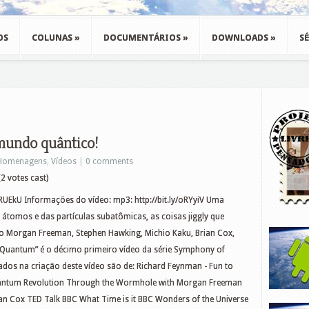
OS
COLUNAS
»
DOCUMENTÁRIOS
»
DOWNLOADS
»
SÉ
mundo quântico!
Homenagens
,
Vídeos
|
0 comments
2 votes cast)
EkU Informações do vídeo: mp3: http://bit.ly/oRYyiV Uma
 átomos e das partículas subatômicas, as coisas jiggly que
Morgan Freeman, Stephen Hawking, Michio Kaku, Brian Cox,
 Quantum” é o décimo primeiro vídeo da série Symphony of
izados na criação deste vídeo são de: Richard Feynman - Fun to
 Quantum Revolution Through the Wormhole with Morgan Freeman
ian Cox TED Talk BBC What Time is it BBC Wonders of the Universe