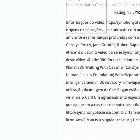
Posted by
Mário César
on out 7, 2011 in
H
Rating: 10.0/
1
Informações do vídeo: http://symphonyof
origens e realizações, em contraste com 
ambiente e semelhanças profundas com out
Carolyn Porco, Jane Goodall, Robert Sapol
Africa” ​​é o décimo vídeo da série Symphon
deste vídeo são de: BBC Incredible Huma
Planet BBC Walking With Cavemen Carolyn 
Human (Leakey Foundation) What Separate
Intelligence Gemini Observatory Time-laps
utilização da imagem de Carl Sagan estão 
ver mais o Carl! Um agradecimento especi
que ajudaram a rastrear os materiais utiliz
http://symphonyofscience.com. Divirtam-s
Bronowski] Man is a singular creature; He 