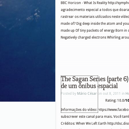
BBC Horizon - What Is Reality http://sym
agradecimento especial a todos que doara
rastrear os materiais utilizados neste víde
made of? Dig deep inside the atom and you’ll
made up Of tiny packets of energy Born in
Negatively charged electrons Whirling arou
The Sagan Series (parte 6
de um ônibus espacial
Posted by
Mário César
on out 8, 2011 in
H
Rating: 10.0/
1
Informações do vídeo: https://www.facebo
subscrever este canal para mais. Você tam
Créditos: When We Left Earth http://dsc.d