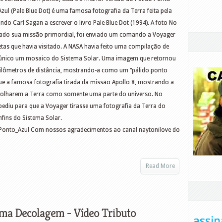
zul (Pale Blue Dot) é uma famosa fotografia da Terra feita pela
do Carl Sagan a escrever o livro Pale Blue Dot (1994). A foto No
etado sua missão primordial, foi enviado um comando a Voyager
netas que havia visitado. A NASA havia feito uma compilação de
o único um mosaico do Sistema Solar. Uma imagem que retornou
quilômetros de distância, mostrando-a como um “pálido ponto
ue a famosa fotografia tirada da missão Apollo 8, mostrando a
 olharem a Terra como somente uma parte do universo. No
 pediu para que a Voyager tirasse uma fotografia da Terra do
fins do Sistema Solar.
o_Ponto_Azul Com nossos agradecimentos ao canal naytonilove do
Read More
ima Decolagem - Vídeo Tributo
assin