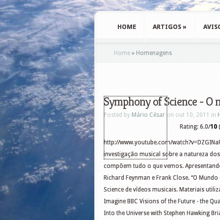
HOME
ARTIGOS
»
AVIS
Home
»
Homenagens
Symphony of Science - O 
Posted by
Mário César
on out 10, 2011 in
Rating: 6.0/
10
(
http://www.youtube.com/watch?v=DZGINaRU
investigação musical sobre a natureza dos
compõem tudo o que vemos. Apresentando 
Richard Feynman e Frank Close. “O Mundo
Science de vídeos musicais. Materiais util
Imagine BBC Visions of the Future - the
Into the Universe with Stephen Hawking Br