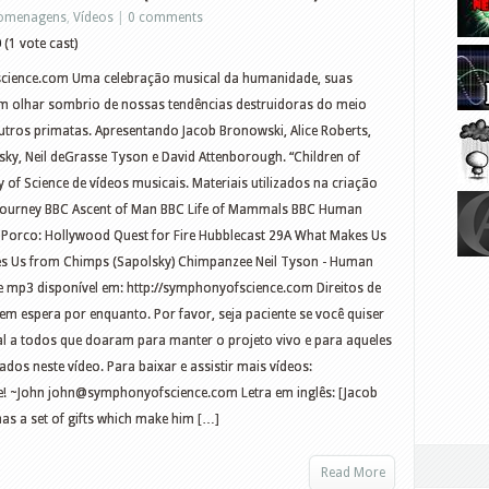
omenagens
,
Vídeos
|
0 comments
0
(1 vote cast)
science.com Uma celebração musical da humanidade, suas
um olhar sombrio de nossas tendências destruidoras do meio
ros primatas. Apresentando Jacob Bronowski, Alice Roberts,
sky, Neil deGrasse Tyson e David Attenborough. “Children of
y of Science de vídeos musicais. Materiais utilizados na criação
n Journey BBC Ascent of Man BBC Life of Mammals BBC Human
Porco: Hollywood Quest for Fire Hubblecast 29A What Makes Us
s Us from Chimps (Sapolsky) Chimpanzee Neil Tyson - Human
e mp3 disponível em: http://symphonyofscience.com Direitos de
em espera por enquanto. Por favor, seja paciente se você quiser
al a todos que doaram para manter o projeto vivo e para aqueles
ados neste vídeo. Para baixar e assistir mais vídeos:
e! ~John
john@symphonyofscience.com
Letra em inglês: [Jacob
has a set of gifts which make him […]
Read More