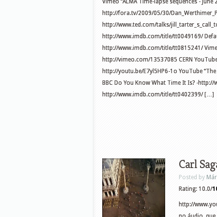
Vimeo “ALMA Time-lapse sequences - June
http://fora.tv/2009/05/30/Dan_Werthimer_
http://www.ted.com/talks/jill_tarter_s_call_
http://www.imdb.com/title/tt0049169/ Defa
http://www.imdb.com/title/tt0815241/ Vime
http://vimeo.com/13537085 CERN YouTube 
http://youtu.be/E7yl5HP6-1o YouTube “The 
BBC Do You Know What Time It Is? -http:
http://www.imdb.com/title/tt0402399/ […]
Carl Sag
Posted by
Már
Rating: 10.0/
1
http://www.y
no áudio, que