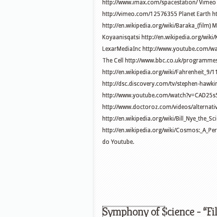
http://www.imax.com/spacestation/ Vimeo 
http://vimeo.com/12576355 Planet Earth htt
http://en.wikipedia.org/wiki/Baraka_(fil
Koyaanisqatsi http://en.wikipedia.org/wiki
LexarMediaInc http://www.youtube.com/w
The Cell http://www.bbc.co.uk/programme
http://en.wikipedia.org/wiki/Fahrenheit_9/
http://dsc.discovery.com/tv/stephen-hawki
http://www.youtube.com/watch?v=CAD25s5
http://www.doctoroz.com/videos/alternativ
http://en.wikipedia.org/wiki/Bill_Nye_the_
http://en.wikipedia.org/wiki/Cosmos:_A_
do Youtube.
Symphony of Science - “Fil