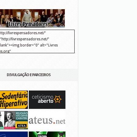
ttp://livrespensadores.net/"
http://livrespensadores.net/"
blank"><img border="0" alt="Livres
s.org"
://lh6.ggpht.com/_25pDjsdjolQ/TNSgK1CylTI/AAAAAAAAAFk/u8d6kvYMhVc/Banner
http://lh6.ggpht.com/_25pDjsdjolQ/TNSgK1CylTI/AAAAAAAAAFk/u8d6kvYMhVc/Ba
DIVULGAÇÃO E PARCEIROS