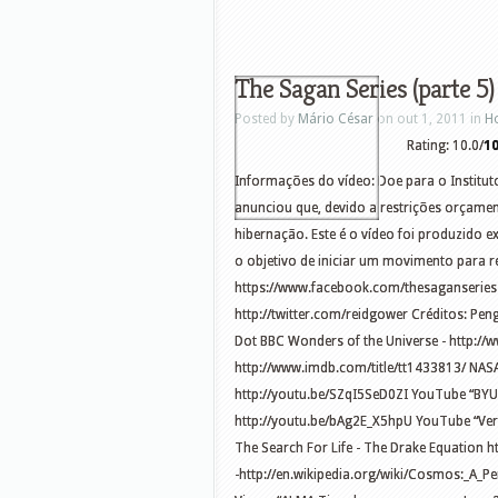
The Sagan Series (parte 5)
Posted by
Mário César
on out 1, 2011 in
H
Rating: 10.0/
1
Informações do vídeo: Doe para o Instituto 
anunciou que, devido a restrições orçame
hibernação. Este é o vídeo foi produzido 
o objetivo de iniciar um movimento para 
https://www.facebook.com/thesaganseries 
http://twitter.com/reidgower Créditos: Pen
Dot BBC Wonders of the Universe - http:/
http://www.imdb.com/title/tt1433813/ NASA
http://youtu.be/SZqI5SeD0ZI YouTube “BYU 
http://youtu.be/bAg2E_X5hpU YouTube “Very
The Search For Life - The Drake Equation
-http://en.wikipedia.org/wiki/Cosmos:_A_P