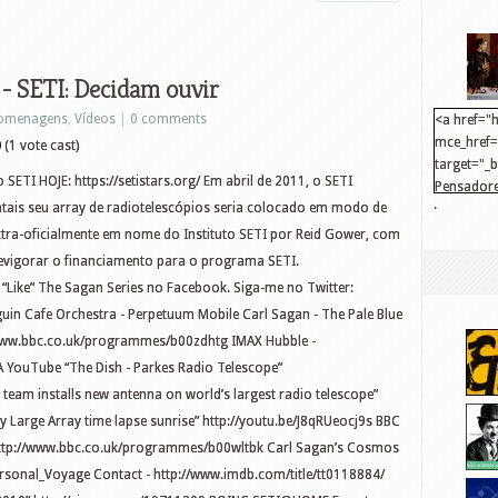
 - SETI: Decidam ouvir
omenagens
,
Vídeos
|
0 comments
<a href="h
mce_href="
0
(1 vote cast)
target="_
SETI HOJE: https://setistars.org/ Em abril de 2011, o SETI
Pensadore
.
ntais seu array de radiotelescópios seria colocado em modo de
src="http
mce_src="
extra-oficialmente em nome do Instituto SETI por Reid Gower, com
</a>
revigorar o financiamento para o programa SETI.
“Like” The Sagan Series no Facebook. Siga-me no Twitter:
guin Cafe Orchestra - Perpetuum Mobile Carl Sagan - The Pale Blue
/www.bbc.co.uk/programmes/b00zdhtg IMAX Hubble -
 YouTube “The Dish - Parkes Radio Telescope”
team installs new antenna on world’s largest radio telescope”
 Large Array time lapse sunrise” http://youtu.be/J8qRUeocj9s BBC
 http://www.bbc.co.uk/programmes/b00wltbk Carl Sagan’s Cosmos
ersonal_Voyage Contact - http://www.imdb.com/title/tt0118884/