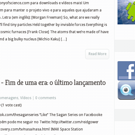
phonyofscience.com para downloads e vídeos mais! Um
m para manter o projeto vivo e para aqueles que ajudaram a
o. Letra (em inglês): [Morgan Freeman] So, what are we really
 find tiny particles Held together by invisible forces Everything is
 cosmic furnaces [Frank Close] The atoms that we’re made of have
nd a big bulky nucleus [Michio Kaku] […]
Read More
) - Fim de uma era: o último lançamento
omenagens
,
Vídeos
|
0 comments
0
(1 vote cast)
ok.com/thesaganseries “Like” The Sagan Series on Facebooke
bém pode me seguir no Twitte: http://twitter.com/reidgower
iscovery.com/tv/nasa/nasa.html IMAX Space Station