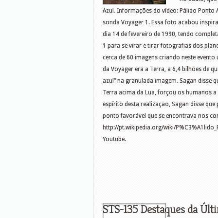
Azul. Informações do vídeo: Pálido Ponto A
sonda Voyager 1. Essa foto acabou inspiran
dia 14 de fevereiro de 1990, tendo compl
1 para se virar e tirar fotografias dos pla
cerca de 60 imagens criando neste event
da Voyager era a Terra, a 6,4 bilhões de 
azul” na granulada imagem. Sagan disse q
Terra acima da Lua, forçou os humanos a
espírito desta realização, Sagan disse que
ponto favorável que se encontrava nos con
http://pt.wikipedia.org/wiki/P%C3%A1lid
Youtube.
STS-135 Destaques da Últ