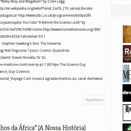
“Milky Way and Magellani” by Colin Legg
p://en.wikipedia.org/wiki/Planet_Earth_(TV_series) Baraka
m) Madagascar http://www.bbc.co.uk/programmes/b00pd2fk
/Koyaanisqatsi YouTube “A Behind the Scenes Look” by
atch?v=kvf29R7nXlM Home http://www.homethemovie.org/ BBC
s/b00m425d Fahrenheit 9/11
11 Stephen Hawking’s Into The Universe
ng/ Neil Degrasse Tyson: Cosmic Quandries
3wmE Steven Novella: Dr Oz
e-medicine-controversy-pt-1 Bill Nye The Science Guy
Science_Guy Cosmos
Personal_Voyage Com nossos agradecimentos ao canal damewse
Read More
hos da África” (A Nossa História)