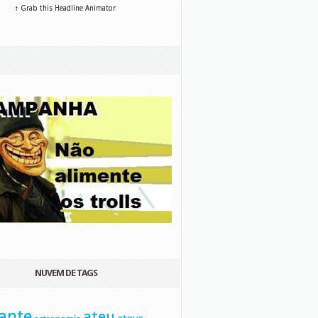
↑ Grab this Headline Animator
NUVEM DE TAGS
ante
ateu